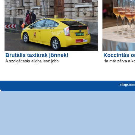
Brutális taxiárak jönnek!
Koccintás o
A szolgáltatás aligha lesz jobb
Ha már zárva a k
vilagszam