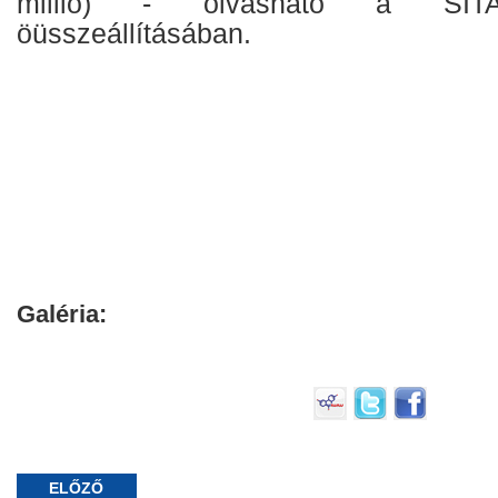
millió) - olvasható a SITA
öüsszeállításában.
Galéria:
ELŐZŐ