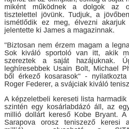
miként működnek a dolgok az ol
tisztelettel jövünk. Tudjuk, a jövőb
ismétlődik ez meg, élvezni akarjuk
jelentette ki James a magazinnak.
"Biztosan nem érzem magam a legnag
Sok kiváló sportoló van itt, akik 
szereztek a saját hazájuknak. 
leghíresebbek Usain Bolt, Michael 
ből érkező kosarasok" - nyilatkozt
Roger Federer, a svájciak kiváló tenis
A képzeletbeli kereseti lista harmadi
szintén egy kosárlabdázó áll, az egy
millió dollárt kereső Kobe Bryant. A
Sarapova orosz teniszező keresi a