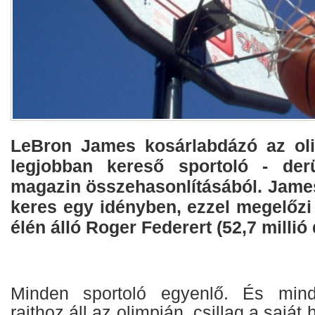
LeBron James kosárlabdázó az oli
legjobban kereső sportoló - der
magazin összehasonlításából. James 
keres egy idényben, ezzel megelőzi 
élén álló Roger Federert (52,7 millió 
Minden sportoló egyenlő. És mind
rajthoz áll az olimpián, csillag a saját