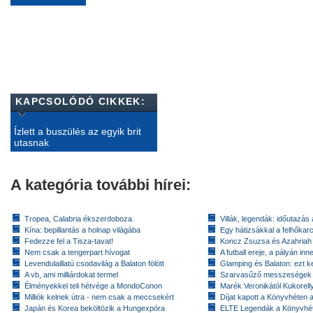
KAPCSOLÓDÓ CIKKEK:
Ízlett a buszülés az egyik brit
utasnak
A kategória további hírei:
Tropea, Calabria ékszerdoboza
Villák, legendák: időutazás
Kína: bepillantás a holnap világába
Egy hátizsákkal a felhőkarc
Fedezze fel a Tisza-tavat!
Koncz Zsuzsa és Azahriah
Nem csak a tengerpart hívogat
A futball ereje, a pályán inn
Levendulaillatú csodavilág a Balaton fölött
Glamping és Balaton: ezt ke
A vb, ami milliárdokat termel
Szarvasűző messzeségek
Élményekkel teli hétvége a MondoConon
Marék Veronikától Kukorell
Milliók kelnek útra - nem csak a meccsekért
Díjat kapott a Könyvhéten
Japán és Korea beköltözik a Hungexpóra
ELTE Legendák a Könyvhé