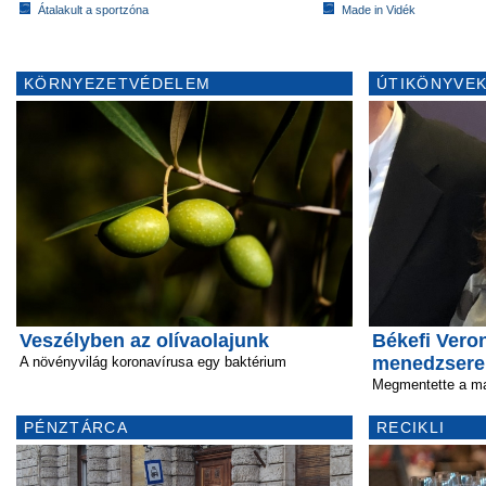
Átalakult a sportzóna
Made in Vidék
KÖRNYEZETVÉDELEM
ÚTIKÖNYVEK
Veszélyben az olívaolajunk
Békefi Veron
menedzsere
A növényvilág koronavírusa egy baktérium
Megmentette a m
PÉNZTÁRCA
RECIKLI