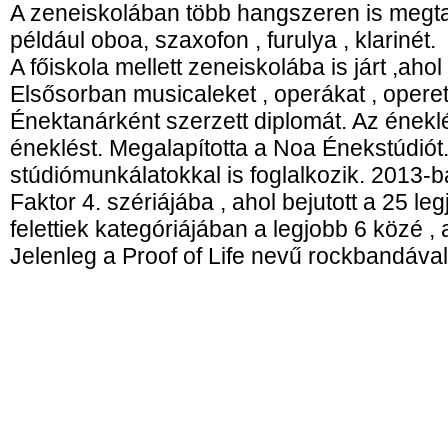
A zeneiskolában több hangszeren is megtan
például oboa, szaxofon , furulya , klarinét.
A főiskola mellett zeneiskolába is járt ,aho
Elsősorban musicaleket , operákat , operet
Énektanárként szerzett diplomát. Az éneklés
éneklést. Megalapította a Noa Énekstúdiót.
stúdiómunkálatokkal is foglalkozik. 2013-b
Faktor 4. szériájába , ahol bejutott a 25 leg
felettiek kategóriájában a legjobb 6 közé 
Jelenleg a Proof of Life nevű rockbandával