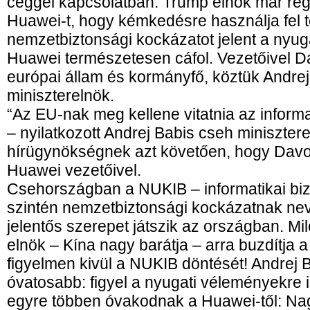
céggel kapcsolatban. Trump elnök már rég
Huawei-t, hogy kémkedésre használja fel t
nemzetbiztonsági kockázatot jelent a nyuga
Huawei természetesen cáfol. Vezetőivel D
európai állam és kormányfő, köztük Andre
miniszterelnök.
“Az EU-nak meg kellene vitatnia az informa
– nyilatkozott Andrej Babis cseh miniszte
hírügynökségnek azt követően, hogy Davos
Huawei vezetőivel.
Csehországban a NUKIB – informatikai biz
szintén nemzetbiztonsági kockázatnak nev
jelentős szerepet játszik az országban. M
elnök – Kína nagy barátja – arra buzdítja 
figyelmen kivül a NUKIB döntését! Andrej
óvatosabb: figyel a nyugati véleményekre
egyre többen óvakodnak a Huawei-től: Na