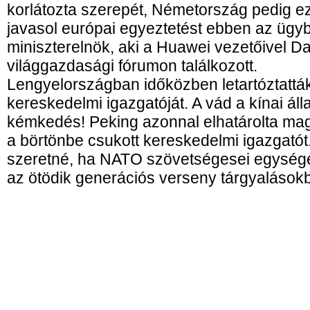
korlátozta szerepét, Németország pedig ezt
javasol európai egyeztetést ebben az ügy
miniszterelnök, aki a Huawei vezetőivel D
világgazdasági fórumon találkozott.
Lengyelországban időközben letartóztattá
kereskedelmi igazgatóját. A vád a kínai á
kémkedés! Peking azonnal elhatárolta magá
a börtönbe csukott kereskedelmi igazgatót
szeretné, ha NATO szövetségesei egysége
az ötödik generációs verseny tárgyalásokb