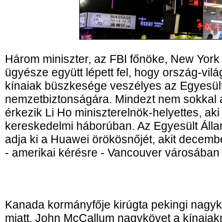
Három miniszter, az FBI főnöke, New York
ügyésze együtt lépett fel, hogy ország-világ
kínaiak büszkesége veszélyes az Egyesül
nemzetbiztonságára. Mindezt nem sokkal 
érkezik Li Ho miniszterelnök-helyettes, aki 
kereskedelmi háborúban. Az Egyesült Álla
adja ki a Huawei örökösnőjét, akit decembe
- amerikai kérésre - Vancouver városában -
Kanada kormányfője kirúgta pekingi nagy
miatt. John McCallum nagykövet a kínaiakn