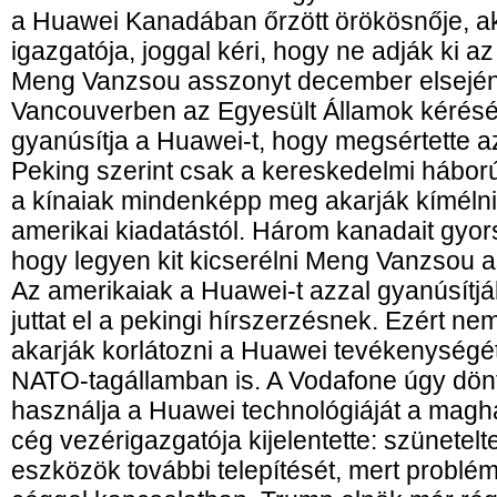
a Huawei Kanadában őrzött örökösnője, a
igazgatója, joggal kéri, hogy ne adják ki a
Meng Vanzsou asszonyt december elsején 
Vancouverben az Egyesült Államok kérésé
gyanúsítja a Huawei-t, hogy megsértette az
Peking szerint csak a kereskedelmi háború
a kínaiak mindenképp meg akarják kímélni
amerikai kiadatástól. Három kanadait gyors
hogy legyen kit kicserélni Meng Vanzsou 
Az amerikaiak a Huawei-t azzal gyanúsítjá
juttat el a pekingi hírszerzésnek. Ezért 
akarják korlátozni a Huawei tevékenység
NATO-tagállamban is. A Vodafone úgy dönt
használja a Huawei technológiáját a maghá
cég vezérigazgatója kijelentette: szünetelt
eszközök további telepítését, mert problém