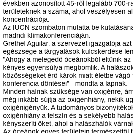
években azonosított 45-ről legalább 700-
területeknek a száma, ahol veszélyesen a
koncentrációja.
Az IUCN szombaton mutatta be kutatásán
madridi klímakonferenciáján.
Grethel Aguilar, a szervezet igazgatója az
egészsége a tárgyalások kulcskérdése le
"Ahogy a melegedő óceánokból eltűnik az o
kényes egyensúlya megbomlik. A halászoka
közösségeket érő károk miatt életbe vágó
konferencia döntései" - mondta a lapnak.
Minden halnak szüksége van oxigénre, ám 
még inkább sújtja az oxigénhiány, nekik u
oxigénigényük. A tudományos bizonyítékok
oxigénhiány a felszín és a sekélyebb halá
kényszeríti őket, ahol a halászhálók várnak
Az óceánok egyes területein természettől