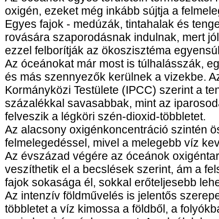
oxigén, ezeket még inkább sújtja a felmel
Egyes fajok - medúzák, tintahalak és tenge
rovására szaporodásnak indulnak, mert jól 
ezzel felborítják az ökoszisztéma egyensúl
Az óceánokat már most is túlhalásszák, 
és más szennyezők kerülnek a vizekbe. Az
Kormányközi Testülete (IPCC) szerint a t
százalékkal savasabbak, mint az iparosodá
felveszik a légköri szén-dioxid-többletet.
Az alacsony oxigénkoncentráció szintén ö
felmelegedéssel, mivel a melegebb víz kev
Az évszázad végére az óceánok oxigéntar
veszíthetik el a becslések szerint, ám a fe
fajok sokasága él, sokkal erőteljesebb lehe
Az intenzív földművelés is jelentős szerepe
többletet a víz kimossa a földből, a folyók