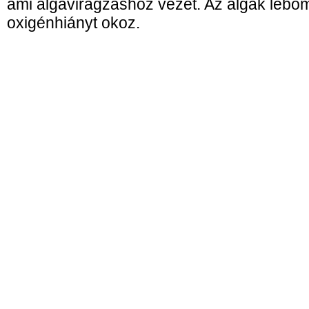
ami algavirágzáshoz vezet. Az algák lebo
oxigénhiányt okoz.