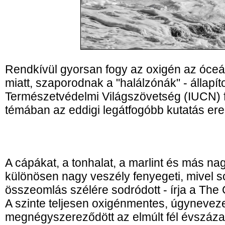
Rendkívül gyorsan fogy az oxigén az óce
miatt, szaporodnak a "halálzónák" - állapít
Természetvédelmi Világszövetség (IUCN) fr
témában az eddigi legátfogóbb kutatás e
A cápákat, a tonhalat, a marlint és más nag
különösen nagy veszély fenyegeti, mivel 
összeomlás szélére sodródott - írja a The
A szinte teljesen oxigénmentes, úgyneveze
megnégyszereződött az elmúlt fél évszáz