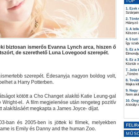
TOP
1. Ezek
Sztárjain
2. Tönk
Hiányzó
3. A lel
Készen á
4. 5 tut
Így szab
 neki biztosan ismerős Evanna Lynch arca, hiszen ő
5. Ez a 
étszórt, de szerethető Luna Lovegood szerepét.
Elmondju
6. Ez a 
Köztük 
7. Joli
„Történt
ismertebb szerepét. Édesanyja nagyon boldog volt,
8. Tová
epelhet a Harry Potterben.
Majka kib
9. Nagy
Nem akár
rátságot kötött a Cho Changet alakító Katie Leung-gal
10. Öng
 Wright-el. A film megjelenése után rengeteg pozitív
A királyi
tott alakításáért megkapta a James Joyce- díjat.
03-ban és 2005-ben is jöttek ki filmek, melyekben
 name is Emily és Danny and the human Zoo.
MŰS