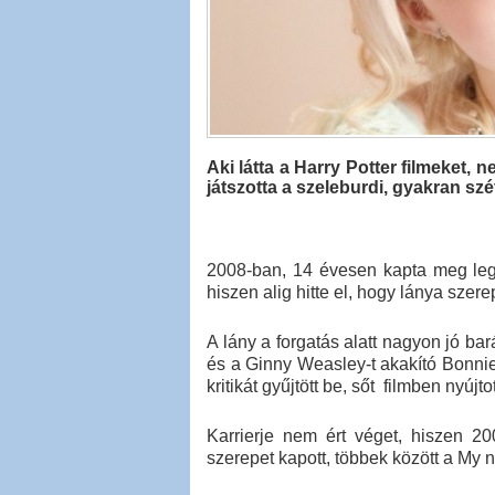
Aki látta a Harry Potter filmeket,
játszotta a szeleburdi, gyakran sz
2008-ban, 14 évesen kapta meg leg
hiszen alig hitte el, hogy lánya szer
A lány a forgatás alatt nagyon jó ba
és a Ginny Weasley-t akakító Bonnie
kritikát gyűjtött be, sőt filmben nyúj
Karrierje nem ért véget, hiszen 20
szerepet kapott, többek között a My