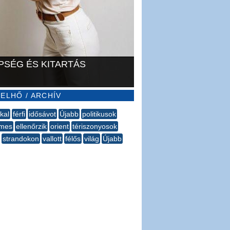
PSÉG ÉS KITARTÁS
ELHŐ / ARCHÍV
kal
férfi
idősávot
Újabb
politikusok
lmes
ellenőrzik
orient
tériszonyosok
strandokon
vallott
félős
világ
Újabb