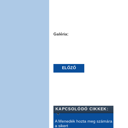
Galéria:
ELŐZŐ
KAPCSOLÓDÓ CIKKEK:
A Menedék hozta meg számára
a sikert