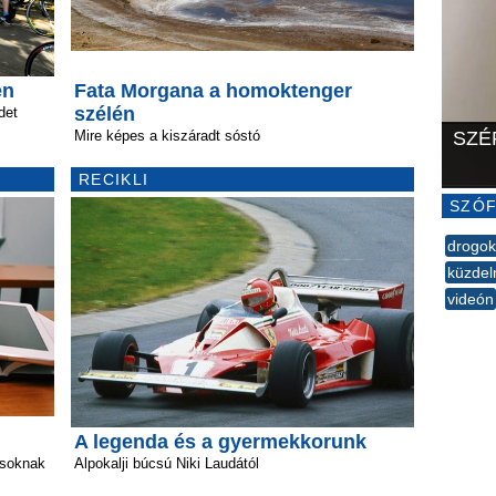
en
Fata Morgana a homoktenger
szélén
det
Mire képes a kiszáradt sóstó
SZÉ
RECIKLI
SZÓF
drogok
küzde
videón
--
A legenda és a gyermekkorunk
ásoknak
Alpokalji búcsú Niki Laudától