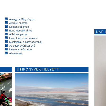
A magyar Miley Cryus
A királyi szerető
Nomen est omen
Bono kisebbik lánya
NAP 
A Fekete párduc
Hova tűnt Jenn Proske?
Megtalálták a nagy szerepek
Az egyik gyűrű az övé
Nem egy félős alkat
A beavatott
ÚTIKÖNYVEK HELYETT