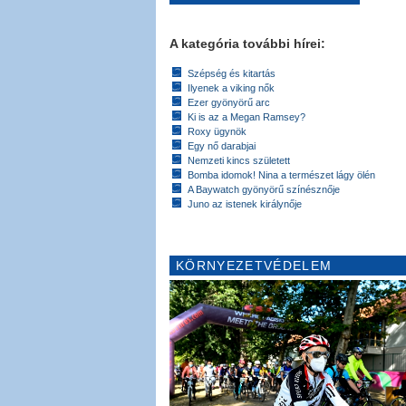
A kategória további hírei:
Szépség és kitartás
Ilyenek a viking nők
Ezer gyönyörű arc
Ki is az a Megan Ramsey?
Roxy ügynök
Egy nő darabjai
Nemzeti kincs született
Bomba idomok! Nina a természet lágy ölén
A Baywatch gyönyörű színésznője
Juno az istenek királynője
KÖRNYEZETVÉDELEM