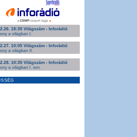
2.26. 18:35 Világszám - Inforádió
ony a világban I.
2.27. 10:05 Világszám - Inforádió
ony a világban II.
2.28. 10:35 Világszám - Inforádió
ony a világban I. ism.
ÖSSÉG