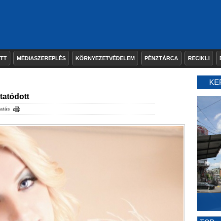
ETT
MÉDIASZEREPLÉS
KÖRNYEZETVÉDELEM
PÉNZTÁRCA
RECIKLI
KE
ytatódott
atás