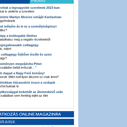
PIKÁNS
 voltak a legnagyobb szerelmek 2023-ban
kat is utolérte a szerelem
retette Marilyn Monroe ruháját Kardashian
 gyémántok
ked mélyére ás le ez a személyiségteszt
llsz?
i tipp a boldogabb élethez
adulhatsz meg a negatív érzelmektől
legizgalmasabb csillagjegy
k, miért!
3 csillagjegy őrjítően érzéki és szexi
vagy?
e keményen megvádolta Pittet
 családon belüli erőszak…”
bb dagad a Nagy Feró botrány!
orult: Miért kell ilyen álszent sz.rnak lenni?
 titokban házasodott össze a sztárpár
hol buktak le
yilkossággal kokettált az álomesküvő után
 családban sem fenékig tejfel az élet
ORAINK