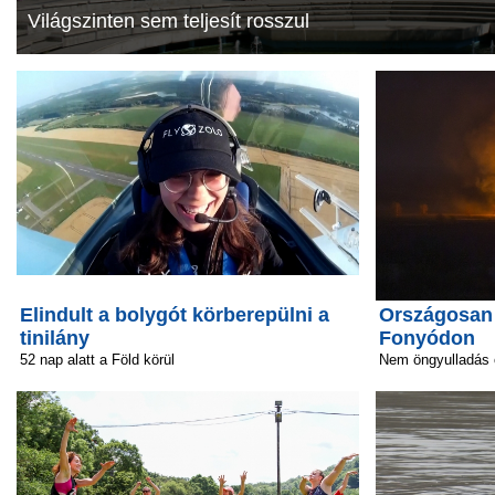
Világszinten sem teljesít rosszul
Elindult a bolygót körberepülni a
Országosan v
tinilány
Fonyódon
52 nap alatt a Föld körül
Nem öngyulladás 