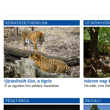
KÖRNYEZETVÉDELEM
ÚTIKÖNYVEK
Újranősült Gio, a tigris
Három nap 
Ő az egyetlen hím példány hazánkban
Olcsóbb, mint De
PÉNZTÁRCA
RECIKLI