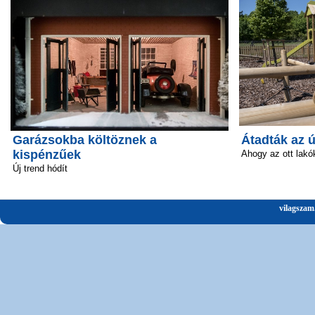
Garázsokba költöznek a
Átadták az 
kispénzűek
Ahogy az ott lakó
Új trend hódít
vilagszam