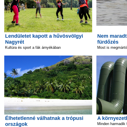
Lendületet kapott a hűvösvölgyi
Nem maradt e
Nagyrét
fürdőzés
Kultúra és sport a fák árnyékában
Most is megmártóz
Élhetetlenné válhatnak a trópusi
A környezetb
országok
Minden harmadik f