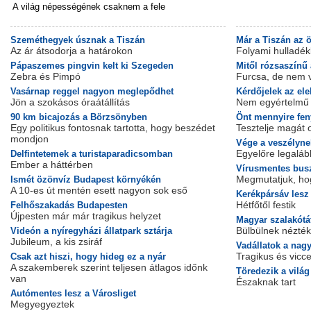
A világ népességének csaknem a fele
Szeméthegyek úsznak a Tiszán
Már a Tiszán az 
Az ár átsodorja a határokon
Folyami hulladé
Pápaszemes pingvin kelt ki Szegeden
Mitől rózsaszínű
Zebra és Pimpó
Furcsa, de nem 
Vasárnap reggel nagyon meglepődhet
Kérdőjelek az el
Jön a szokásos óraátállítás
Nem egyértelmű 
90 km bicajozás a Börzsönyben
Önt mennyire fen
Egy politikus fontosnak tartotta, hogy beszédet
Tesztelje magát o
mondjon
Vége a veszélyne
Egyelőre legaláb
Delfintetemek a turistaparadicsomban
Ember a háttérben
Vírusmentes busz
Megmutatjuk, hog
Ismét özönvíz Budapest környékén
A 10-es út mentén esett nagyon sok eső
Kerékpársáv lesz 
Hétfőtől festik
Felhőszakadás Budapesten
Újpesten már már tragikus helyzet
Magyar szalakótá
Bülbülnek nézték
Videón a nyíregyházi állatpark sztárja
Jubileum, a kis zsiráf
Vadállatok a nag
Tragikus és vicc
Csak azt hiszi, hogy hideg ez a nyár
A szakemberek szerint teljesen átlagos időnk
Töredezik a vilá
van
Északnak tart
Autómentes lesz a Városliget
Megyegyeztek