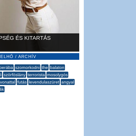
PSÉG ÉS KITARTÁS
ELHŐ / ARCHÍV
perába
szomorkodni
the
balaton
i
szörföslány
terrorista
mosolygós
vonattal
futás
levendulaszüret
angyal
ik