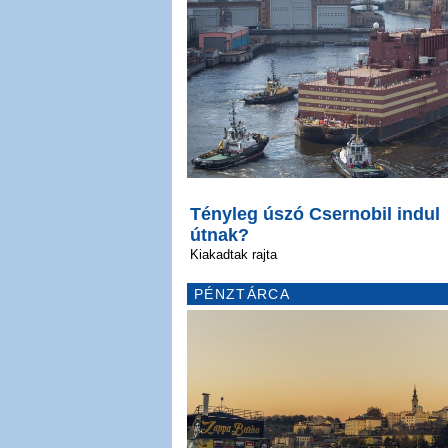
Tényleg úszó Csernobil indul
útnak?
Kiakadtak rajta
PÉNZTÁRCA