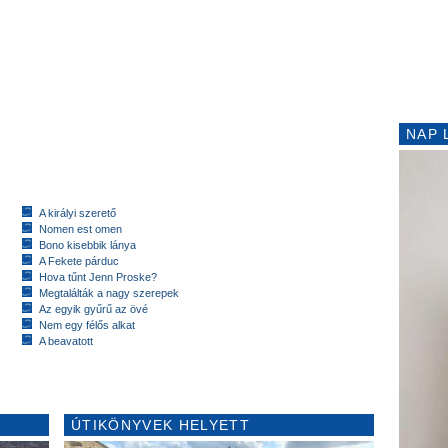
NAP 
A királyi szerető
Nomen est omen
Bono kisebbik lánya
A Fekete párduc
Hova tűnt Jenn Proske?
Megtalálták a nagy szerepek
Az egyik gyűrű az övé
Nem egy félős alkat
A beavatott
ÚTIKÖNYVEK HELYETT