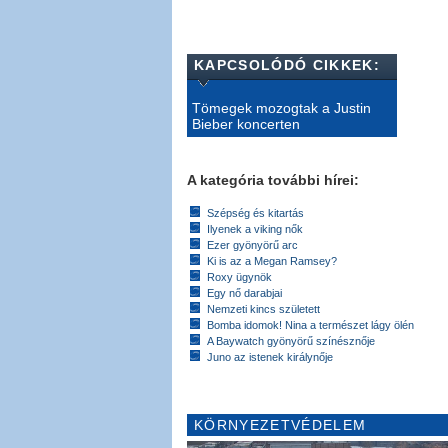
KAPCSOLÓDÓ CIKKEK:
Tömegek mozogtak a Justin
Bieber koncerten
A kategória további hírei:
Szépség és kitartás
Ilyenek a viking nők
Ezer gyönyörű arc
Ki is az a Megan Ramsey?
Roxy ügynök
Egy nő darabjai
Nemzeti kincs született
Bomba idomok! Nina a természet lágy ölén
A Baywatch gyönyörű színésznője
Juno az istenek királynője
KÖRNYEZETVÉDELEM