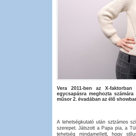
Vera 2011-ben az X-faktorban t
egycsapásra meghozta számára a
műsor 2. évadában az élő showban
A tehetségkutató után sztzámos szí
szerepet. Játszott a Papa pia, a Tü
tehetség mindamellett, hogy stí