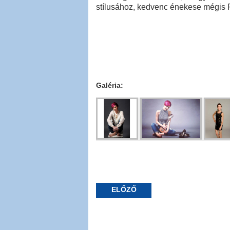
stílusához, kedvenc énekese mégis 
Galéria:
ELŐZŐ