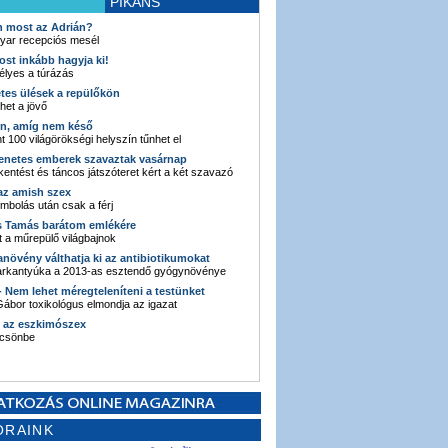
PIKÁNS
an most az Adrián?
yar recepciós mesél
ost inkább hagyja ki!
élyes a túrázás
etes ülések a repülőkön
ehet a jövő
en, amíg nem késő
t 100 világörökségi helyszín tűnhet el
enetes emberek szavaztak vasárnap
entést és táncos játszóteret kért a két szavazó
 az amish szex
ombolás után csak a férj
s Tamás barátom emlékére
 a műrepülő világbajnok
anövény válthatja ki az antibiotikumokat
sarkantyúka a 2013-as esztendő gyógynövénye
 - Nem lehet méregteleníteni a testünket
ábor toxikológus elmondja az igazat
n az eszkimószex
lcsönbe
ORAINK