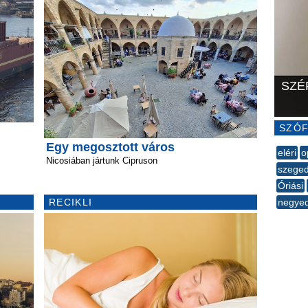
SZÉ
SZÓF
Egy megosztott város
eléri
o
Nicosiában jártunk Cipruson
szeged
​Óriási
RECIKLI
negyed
--