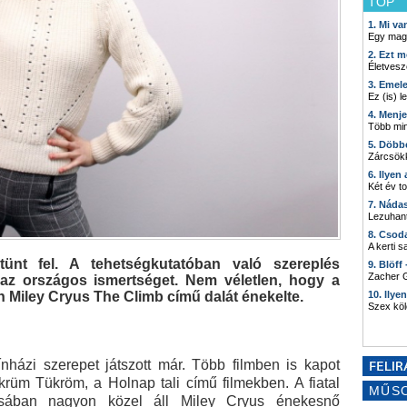
TOP
1. Mi v
Egy mag
2. Ezt m
Életvesz
3. Emel
Ez (is) l
4. Menj
Több min
5. Döbb
Zárcsökk
6. Ilyen
Két év t
7. Náda
Lezuhant
8. Csod
A kerti 
ünt fel. A tehetségkutatóban való szereplés
9. Blöff
Zacher G
z országos ismertséget. Nem véletlen, hogy a
 Miley Cryus The Climb című dalát énekelte.
10. Ilye
Szex kö
nházi szerepet játszott már. Több filmben is kapot
krüm Tükröm, a Holnap tali című filmekben. A fiatal
MŰS
lusában nagyon közel áll Miley Cryus énekesnő