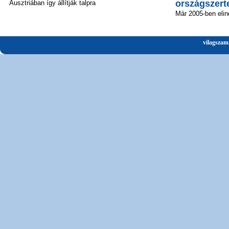
országszert
Ausztriában így állítják talpra
Már 2005-ben elin
vilagszam