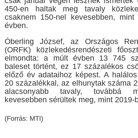
csak január végén lesznek ismertek -
450-en haltak meg tavaly közleke
csaknem 150-nel kevesebben, mint
évben.
Óberling József, az Országos Rend
(ORFK) közlekedésrendészeti főoszt
elmondta: a múlt évben 13 745 sz
baleset történt, ez 17 százalékos cs
előző év adataihoz képest. A halálo
20 százalékkal, az elhunytak száma 2
alacsonyabb tavaly, továbbá mi
kevesebben sérültek meg, mint 2019-
(Forrás: MTI)