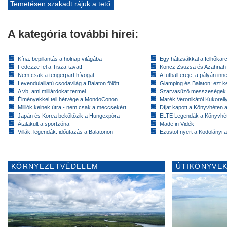
Temetésen szakadt rájuk a tető
A kategória további hírei:
Kína: bepillantás a holnap világába
Egy hátizsákkal a felhőkarc
Fedezze fel a Tisza-tavat!
Koncz Zsuzsa és Azahriah
Nem csak a tengerpart hívogat
A futball ereje, a pályán inn
Levendulaillatú csodavilág a Balaton fölött
Glamping és Balaton: ezt ke
A vb, ami milliárdokat termel
Szarvasűző messzeségek
Élményekkel teli hétvége a MondoConon
Marék Veronikától Kukorell
Milliók kelnek útra - nem csak a meccsekért
Díjat kapott a Könyvhéten
Japán és Korea beköltözik a Hungexpóra
ELTE Legendák a Könyvhé
Átalakult a sportzóna
Made in Vidék
Villák, legendák: időutazás a Balatonon
Ezüstöt nyert a Kodolányi
KÖRNYEZETVÉDELEM
ÚTIKÖNYVEK