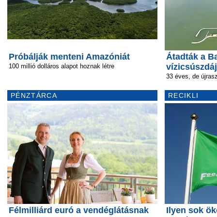
Próbálják menteni Amazóniát
Átadták a B
vízicsúszdáj
100 millió dolláros alapot hoznak létre
33 éves, de újras
PÉNZTÁRCA
RECIKLI
Félmilliárd euró a vendéglátásnak
Ilyen sok ök