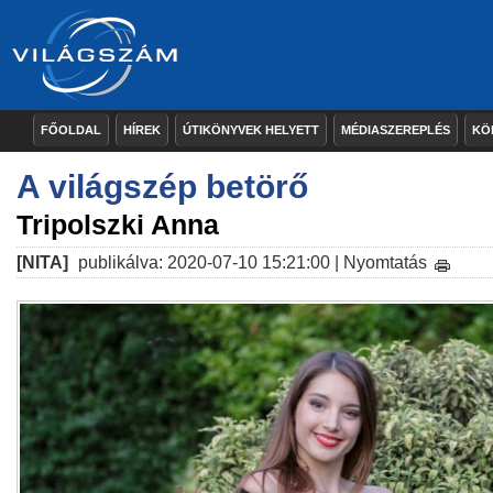
FŐOLDAL
HÍREK
ÚTIKÖNYVEK HELYETT
MÉDIASZEREPLÉS
KÖ
A világszép betörő
Tripolszki Anna
[NITA]
publikálva: 2020-07-10 15:21:00 |
Nyomtatás