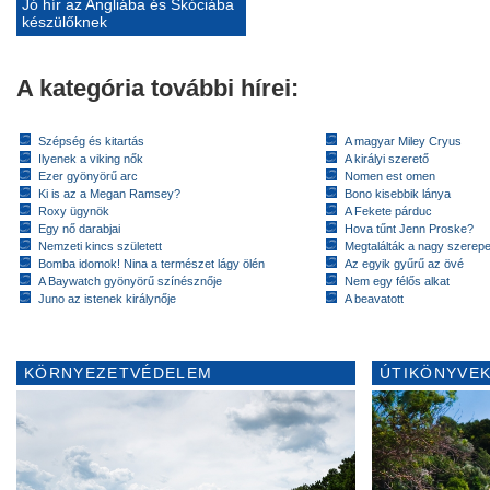
Jó hír az Angliába és Skóciába
készülőknek
A kategória további hírei:
Szépség és kitartás
A magyar Miley Cryus
Ilyenek a viking nők
A királyi szerető
Ezer gyönyörű arc
Nomen est omen
Ki is az a Megan Ramsey?
Bono kisebbik lánya
Roxy ügynök
A Fekete párduc
Egy nő darabjai
Hova tűnt Jenn Proske?
Nemzeti kincs született
Megtalálták a nagy szerep
Bomba idomok! Nina a természet lágy ölén
Az egyik gyűrű az övé
A Baywatch gyönyörű színésznője
Nem egy félős alkat
Juno az istenek királynője
A beavatott
KÖRNYEZETVÉDELEM
ÚTIKÖNYVEK