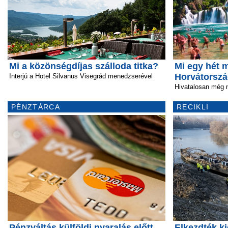
Mi a közönségdíjas szálloda titka?
Mi egy hét 
Horvátorsz
Interjú a Hotel Silvanus Visegrád menedzserével
Hivatalosan még 
PÉNZTÁRCA
RECIKLI
Pénzváltás külföldi nyaralás előtt
Elkezdték ki