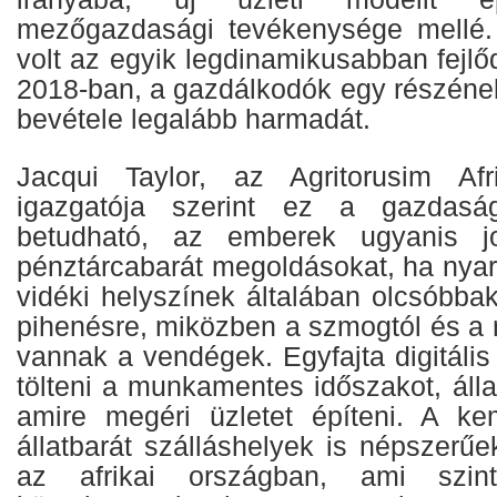
mezőgazdasági tevékenysége mellé. 
volt az egyik legdinamikusabban fejlőd
2018-ban, a gazdálkodók egy részének
bevétele legalább harmadát.
Jacqui Taylor, az Agritorusim Afr
igazgatója szerint ez a gazdaság
betudható, az emberek ugyanis j
pénztárcabarát megoldásokat, ha nyar
vidéki helyszínek általában olcsóbbak
pihenésre, miközben a szmogtól és a r
vannak a vendégek. Egyfajta digitáli
tölteni a munkamentes időszakot, álla
amire megéri üzletet építeni. A k
állatbarát szálláshelyek is népszerű
az afrikai országban, ami szin