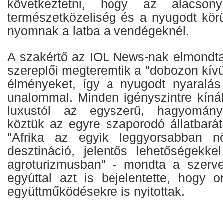
következtetni, hogy az alacson
természetközeliség és a nyugodt kör
nyomnak a latba a vendégeknél.
A szakértő az IOL News-nak elmondta
szereplői megteremtik a "dobozon kívül
élményeket, így a nyugodt nyaralá
unalommal. Minden igényszintre kínál
luxustól az egyszerű, hagyomány
köztük az egyre szaporodó állatbarát
"Afrika az egyik leggyorsabban növ
desztináció, jelentős lehetőségekk
agroturizmusban" - mondta a szervez
egyúttal azt is bejelentette, hogy o
együttműködésekre is nyitottak.