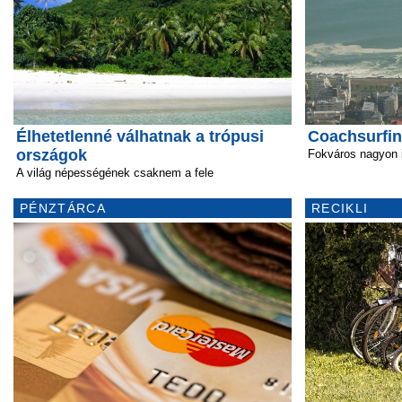
Élhetetlenné válhatnak a trópusi
Coachsurfin
országok
Fokváros nagyon i
A világ népességének csaknem a fele
PÉNZTÁRCA
RECIKLI