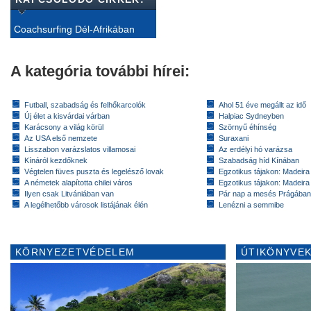
Coachsurfing Dél-Afrikában
A kategória további hírei:
Futball, szabadság és felhőkarcolók
Ahol 51 éve megállt az idő
Új élet a kisvárdai várban
Halpiac Sydneyben
Karácsony a világ körül
Szörnyű éhínség
Az USA első nemzete
Suraxani
Lisszabon varázslatos villamosai
Az erdélyi hó varázsa
Kínáról kezdőknek
Szabadság híd Kínában
Végtelen füves puszta és legelésző lovak
Egzotikus tájakon: Madeira 
A németek alapította chilei város
Egzotikus tájakon: Madeira 
Ilyen csak Litvániában van
Pár nap a mesés Prágában
A legélhetőbb városok listájának élén
Lenézni a semmibe
KÖRNYEZETVÉDELEM
ÚTIKÖNYVEK