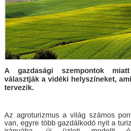
A gazdasági szempontok miat
választják a vidéki helyszíneket, am
tervezik.
Az agroturizmus a világ számos pont
van, egyre több gazdálkodó nyit a tur
irányába, új üzleti modellt 