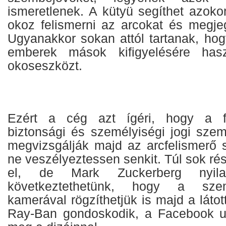
ismeretlenek. A kütyü segíthet azoko
okoz felismerni az arcokat és megje
Ugyanakkor sokan attól tartanak, ho
emberek mások kifigyelésére has
okoseszközt.
Ezért a cég azt ígéri, hogy a fo
biztonsági és személyiségi jogi szem
megvizsgálják majd az arcfelismerő
ne veszélyeztessen senkit. Túl sok rés
el, de Mark Zuckerberg nyilatk
következtethetünk, hogy a szem
kamerával rögzíthetjük is majd a látott
Ray-Ban gondoskodik, a Facebook ug