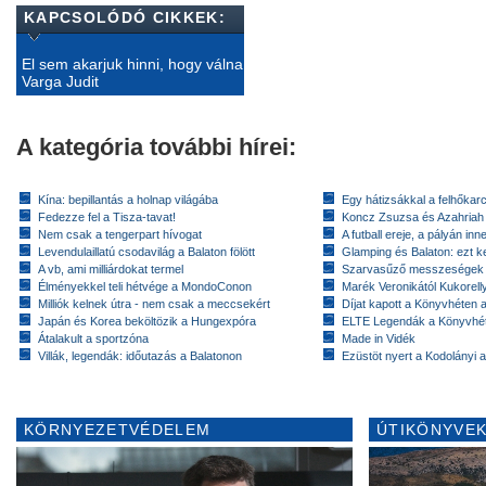
KAPCSOLÓDÓ CIKKEK:
El sem akarjuk hinni, hogy válna
Varga Judit
A kategória további hírei:
Kína: bepillantás a holnap világába
Egy hátizsákkal a felhőkarc
Fedezze fel a Tisza-tavat!
Koncz Zsuzsa és Azahriah
Nem csak a tengerpart hívogat
A futball ereje, a pályán inn
Levendulaillatú csodavilág a Balaton fölött
Glamping és Balaton: ezt ke
A vb, ami milliárdokat termel
Szarvasűző messzeségek
Élményekkel teli hétvége a MondoConon
Marék Veronikától Kukorell
Milliók kelnek útra - nem csak a meccsekért
Díjat kapott a Könyvhéten
Japán és Korea beköltözik a Hungexpóra
ELTE Legendák a Könyvhé
Átalakult a sportzóna
Made in Vidék
Villák, legendák: időutazás a Balatonon
Ezüstöt nyert a Kodolányi
KÖRNYEZETVÉDELEM
ÚTIKÖNYVEK