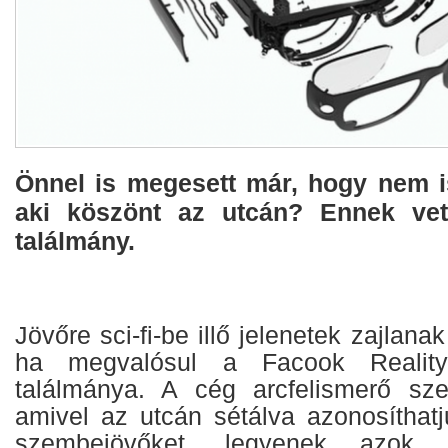
Önnel is megesett már, hogy nem is
aki köszönt az utcán? Ennek vet
találmány.
Jövőre sci-fi-be illő jelenetek zajlan
ha megvalósul a Facook Reality
találmánya. A cég arcfelismerő sze
amivel az utcán sétálva azonosíthat
szembejövőket, legyenek azok 