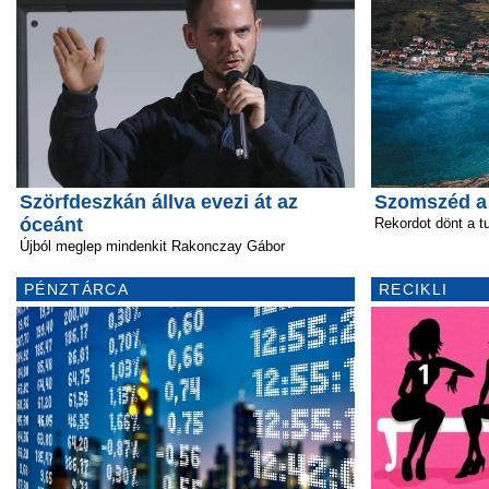
Szörfdeszkán állva evezi át az
Szomszéd a
óceánt
Rekordot dönt a t
Újból meglep mindenkit Rakonczay Gábor
PÉNZTÁRCA
RECIKLI