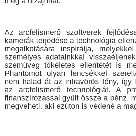
meg a dizájnnal.
Az arcfelismerő szoftverek fejlődés
kamerák terjedése a technológia ellenz
megalkotására inspirálja, melyekke
személyes adatainkkal visszaéljenek
szemüveg tökéletes ellentétét is m
Phantomot olyan lencsékkel szerelt
nem halad át az infravörös fény, így 
az arcfelismerő technológiát. A pr
finanszírozással gyűlt össze a pénz, 
megveheti, aki ezúton is védené a mag