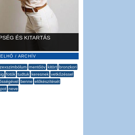
PSÉG ÉS KITARTÁS
ELHŐ / ARCHÍV
zexszimbólum
mentőöv
kitört
bronzkori
ig
fotók
tudtuk
keresnek
vetkőzéssel
ősségével
benne
előkészítését
apot
neve