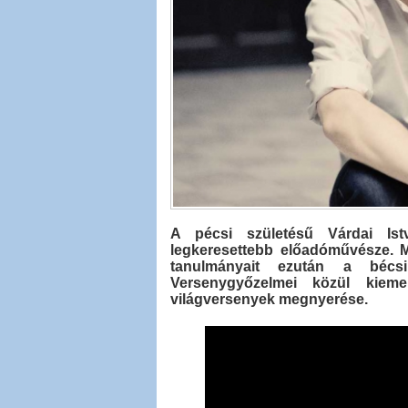
A pécsi születésű Várdai Ist
legkeresettebb előadóművésze. M
tanulmányait ezután a bécsi
Versenygyőzelmei közül kiem
világversenyek megnyerése.