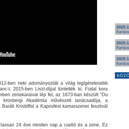
2025.1
Karács
2025.1
Karács
2025.1
Karács
KÖZ
2012-ben neki adományozták a világ legígéretesebb
c-t. 2015-ben Liszt-díjjal tüntették ki. Fiatal kora
eiben zenekaraival lép fel, az 1673-ban készült "Du
 A kronbergi Akadémia művészeti tanácsadója, a
aráti Kristóffal a Kaposfest kamarazenei fesztivál
 lassan 24 éve minden nap a cselló és a zene. Ez