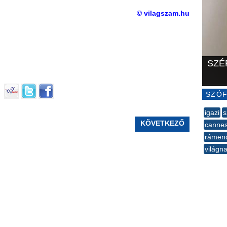
© vilagszam.hu
SZÉ
SZÓF
igazi
s
KÖVETKEZŐ
cannes
rámen
világn
--