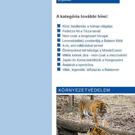
A kategória további hírei:
Kína: bepillantás a holnap világába
Fedezze fel a Tisza-tavat!
Nem csak a tengerpart hívogat
Levendulaillatú csodavilág a Balaton fölött
A vb, ami milliárdokat termel
Élményekkel teli hétvége a MondoConon
Milliók kelnek útra - nem csak a meccsekért
Japán és Korea beköltözik a Hungexpóra
Átalakult a sportzóna
Villák, legendák: időutazás a Balatonon
KÖRNYEZETVÉDELEM