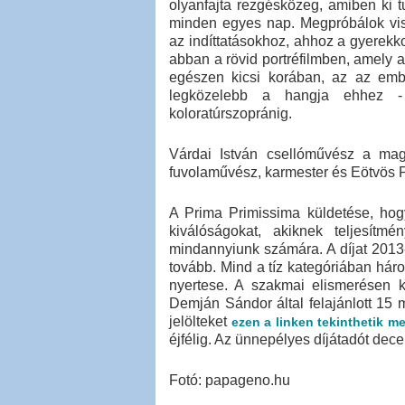
olyanfajta rezgésközeg, amiben ki 
minden egyes nap. Megpróbálok vi
az indíttatásokhoz, ahhoz a gyerekko
abban a rövid portréfilmben, amely a
egészen kicsi korában, az az emb
legközelebb a hangja ehhez -
koloratúrszopránig.
Várdai István csellóművész a mag
fuvolaművész, karmester és Eötvös 
A Prima Primissima küldetése, hogy
kiválóságokat, akiknek teljesítmé
mindannyiunk számára. A díjat 2013
tovább. Mind a tíz kategóriában háro
nyertese. A szakmai elismerésen k
Demján Sándor által felajánlott 15 m
jelölteket
ezen a linken tekinthetik m
éjfélig. Az ünnepélyes díjátadót dece
Fotó: papageno.hu