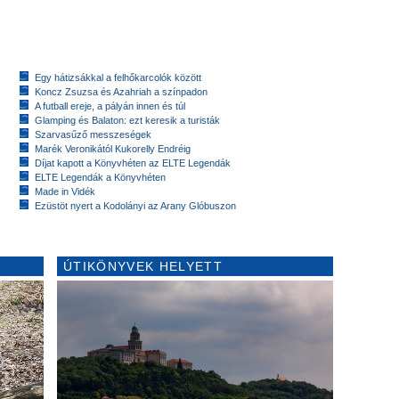
Egy hátizsákkal a felhőkarcolók között
Koncz Zsuzsa és Azahriah a színpadon
A futball ereje, a pályán innen és túl
Glamping és Balaton: ezt keresik a turisták
Szarvasűző messzeségek
Marék Veronikától Kukorelly Endréig
Díjat kapott a Könyvhéten az ELTE Legendák
ELTE Legendák a Könyvhéten
Made in Vidék
Ezüstöt nyert a Kodolányi az Arany Glóbuszon
ÚTIKÖNYVEK HELYETT