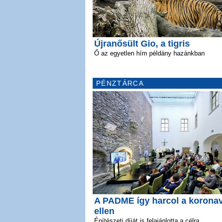
Újranősült Gio, a tigris
Ő az egyetlen hím példány hazánkban
PÉNZTÁRCA
A PADME így harcol a koronav
ellen
Építészeti díját is felajánlotta a célra