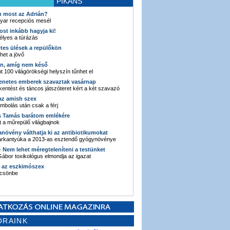
PIKÁNS
an most az Adrián?
yar recepciós mesél
ost inkább hagyja ki!
élyes a túrázás
etes ülések a repülőkön
ehet a jövő
en, amíg nem késő
t 100 világörökségi helyszín tűnhet el
enetes emberek szavaztak vasárnap
entést és táncos játszóteret kért a két szavazó
 az amish szex
ombolás után csak a férj
s Tamás barátom emlékére
 a műrepülő világbajnok
anövény válthatja ki az antibiotikumokat
sarkantyúka a 2013-as esztendő gyógynövénye
 - Nem lehet méregteleníteni a testünket
ábor toxikológus elmondja az igazat
n az eszkimószex
lcsönbe
ORAINK