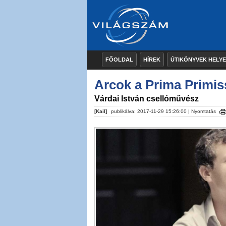
FŐOLDAL
HÍREK
ÚTIKÖNYVEK HELY
Arcok a Prima Primiss
Várdai István csellóművész
[Kail]
publikálva: 2017-11-29 15:26:00 |
Nyomtatás