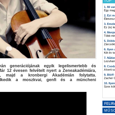
TOP
1. Mi v
Egy mag
2. Ezt m
Életvesz
3. Emel
Ez (is) l
4. Menj
Több min
5. Döbb
Zárcsökk
6. Ilyen
Két év t
7. Náda
Lezuhant
ván generációjának egyik legelismertebb és
8. Csod
A kerti 
ár 12 évesen felvételt nyert a Zeneakadémiára,
, majd a kronbergi Akadémián folytatta.
9. Blöff
Zacher G
elkedik a moszkvai, genfi és a müncheni
10. Ilye
Szex kö
MŰS