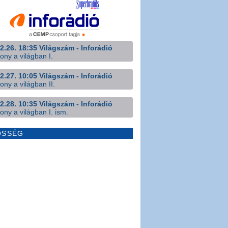
2.26. 18:35 Világszám - Inforádió
ony a világban I.
2.27. 10:05 Világszám - Inforádió
ony a világban II.
2.28. 10:35 Világszám - Inforádió
ony a világban I. ism.
ÖSSÉG