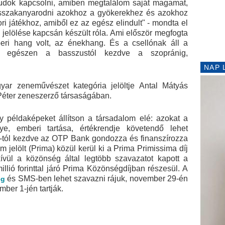
tudok kapcsolni, amiben megtalálom saját magamat,
sszakanyarodni azokhoz a gyökerekhez és azokhoz
ri játékhoz, amiből ez az egész elindult" - mondta el
 jelölése kapcsán készült róla. Ami először megfogta
eri hang volt, az énekhang. És a csellónak áll a
 egészen a basszustól kezdve a szopránig,
NAP 
yar zeneművészet kategória jelöltje Antal Mátyás
Péter zeneszerző társaságában.
 példaképeket állítson a társadalom elé: azokat a
nye, emberi tartása, értékrendje követendő lehet
-tól kezdve az OTP Bank gondozza és finanszírozza
m jelölt (Prima) közül kerül ki a Prima Primissima díj
ívül a közönség által legtöbb szavazatot kapott a
illió forinttal járó Prima Közönségdíjban részesül. A
és SMS-ben lehet szavazni rájuk, november 29-én
eg
mber 1-jén tartják.