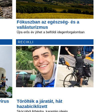
Fókuszban az egészség- és a
vallásturizmus
Újra erős év jöhet a belföldi idegenforgalomban
RECIKLI
írus
Törölték a járatát, hát
hazabiciklizett
Skóciából Athénba, karantén idején