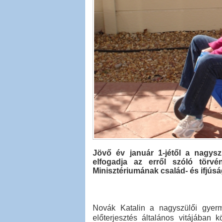
Jövő év január 1-jétől a nagys
elfogadja az erről szóló törvé
Minisztériumának család- és ifjús
Novák Katalin a nagyszülői gyerm
előterjesztés általános vitájában 