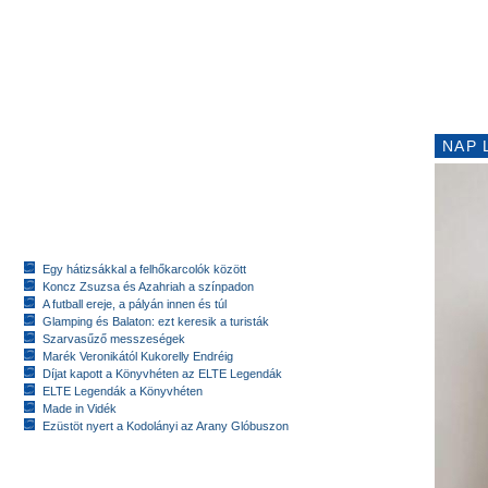
NAP 
Egy hátizsákkal a felhőkarcolók között
Koncz Zsuzsa és Azahriah a színpadon
A futball ereje, a pályán innen és túl
Glamping és Balaton: ezt keresik a turisták
Szarvasűző messzeségek
Marék Veronikától Kukorelly Endréig
Díjat kapott a Könyvhéten az ELTE Legendák
ELTE Legendák a Könyvhéten
Made in Vidék
Ezüstöt nyert a Kodolányi az Arany Glóbuszon