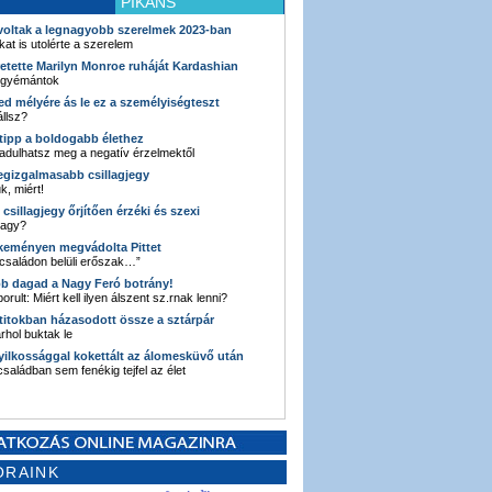
PIKÁNS
 voltak a legnagyobb szerelmek 2023-ban
kat is utolérte a szerelem
retette Marilyn Monroe ruháját Kardashian
 gyémántok
ked mélyére ás le ez a személyiségteszt
llsz?
i tipp a boldogabb élethez
adulhatsz meg a negatív érzelmektől
legizgalmasabb csillagjegy
k, miért!
3 csillagjegy őrjítően érzéki és szexi
vagy?
e keményen megvádolta Pittet
 családon belüli erőszak…”
bb dagad a Nagy Feró botrány!
orult: Miért kell ilyen álszent sz.rnak lenni?
 titokban házasodott össze a sztárpár
hol buktak le
yilkossággal kokettált az álomesküvő után
 családban sem fenékig tejfel az élet
ORAINK