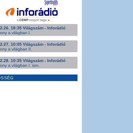
2.26. 18:35 Világszám - Inforádió
ony a világban I.
2.27. 10:05 Világszám - Inforádió
ony a világban II.
2.28. 10:35 Világszám - Inforádió
ony a világban I. ism.
ÖSSÉG