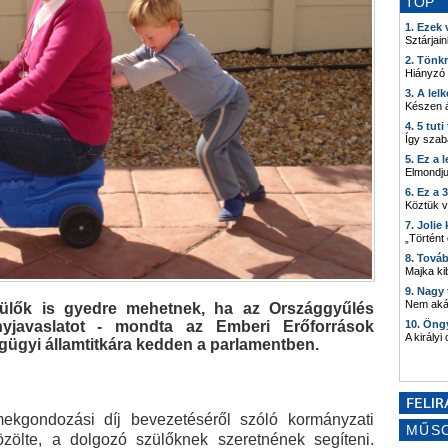
TOP
1. Ezek
Sztárjain
2. Tönk
Hiányzó
3. A lel
Készen á
4. 5 tut
Így szab
5. Ez a 
Elmondju
6. Ez a 
Köztük 
7. Joli
„Történt
8. Tová
Majka kib
9. Nagy
Nem akár
zülők is gyedre mehetnek, ha az Országgyűlés
nyjavaslatot - mondta az Emberi Erőforrások
10. Öng
A királyi
ágügyi államtitkára kedden a parlamentben.
ekgondozási díj bevezetéséről szóló kormányzati
MŰS
közölte, a dolgozó szülőknek szeretnének segíteni.