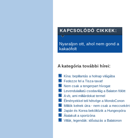
KAPCSOLÓDÓ CIKKEK:
Nyaraljon ott, ahol nem gond a
kakaófolt
A kategória további hírei:
Kína: bepillantás a holnap világába
Fedezze fel a Tisza-tavat!
Nem csak a tengerpart hívogat
Levendulaillatú csodavilág a Balaton fölött
A vb, ami milliárdokat termel
Élményekkel teli hétvége a MondoConon
Milliók kelnek útra - nem csak a meccsekért
Japán és Korea beköltözik a Hungexpóra
Átalakult a sportzóna
Villák, legendák: időutazás a Balatonon