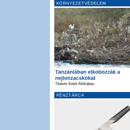
KÖRNYEZETVÉDELEM
Tanzániában elkobozzák a
nejlonzacskókat
Tilalom Kelet-Afrikában
PÉNZTÁRCA