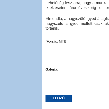
Lehetőség lesz arra, hogy a munkae
ikrek esetén hároméves korig - ottho
Elmondta, a nagyszülői gyed átlagfiz
nagyszülő a gyed mellett csak a
történik.
(Forrás: MTI)
Galéria:
ELŐZŐ