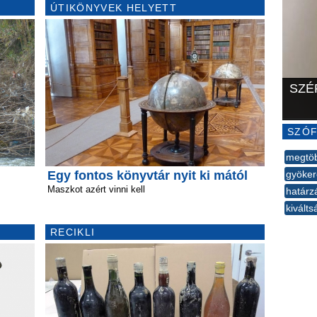
ÚTIKÖNYVEK HELYETT
SZÉ
SZÓF
megtöb
Egy fontos könyvtár nyit ki mától
gyöker
Maszkot azért vinni kell
határz
kivált
--
RECIKLI