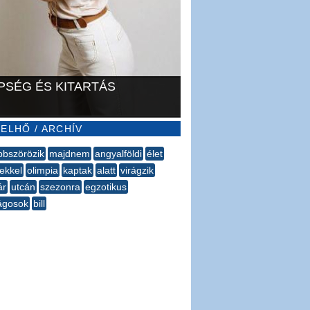
PSÉG ÉS KITARTÁS
ELHŐ / ARCHÍV
bszörözik
majdnem
angyalföldi
élet
ekkel
olimpia
kaptak
alatt
virágzik
ár
utcán
szezonra
egzotikus
ságosok
bill