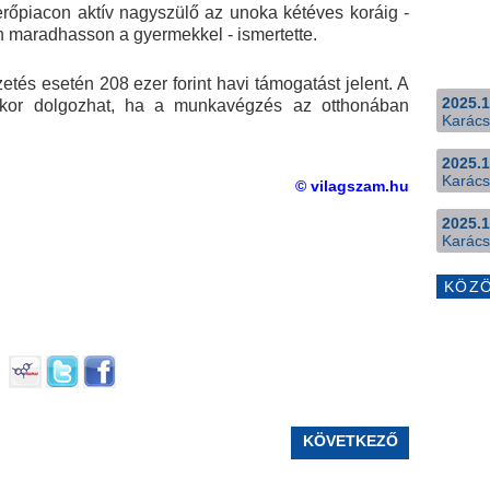
rőpiacon aktív nagyszülő az unoka kétéves koráig -
n maradhasson a gyermekkel - ismertette.
etés esetén 208 ezer forint havi támogatást jelent. A
2025.1
kkor dolgozhat, ha a munkavégzés az otthonában
Karács
2025.1
Karács
© vilagszam.hu
2025.1
Karács
KÖZ
KÖVETKEZŐ