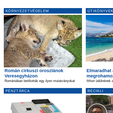
KÖRNYEZETVÉDELEM
ÚTIKÖNYVEK
Román cirkuszi oroszlánok
Elmaradhat 
Veresegyházon
megrohamo
Romániában betiltották egy ilyen mutatványokat
Itthon üdülnének 
PÉNZTÁRCA
RECIKLI