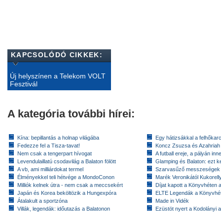
KAPCSOLÓDÓ CIKKEK:
Új helyszínen a Telekom VOLT
Fesztivál
A kategória további hírei:
Kína: bepillantás a holnap világába
Egy hátizsákkal a felhőkarc
Fedezze fel a Tisza-tavat!
Koncz Zsuzsa és Azahriah
Nem csak a tengerpart hívogat
A futball ereje, a pályán inn
Levendulaillatú csodavilág a Balaton fölött
Glamping és Balaton: ezt ke
A vb, ami milliárdokat termel
Szarvasűző messzeségek
Élményekkel teli hétvége a MondoConon
Marék Veronikától Kukorell
Milliók kelnek útra - nem csak a meccsekért
Díjat kapott a Könyvhéten
Japán és Korea beköltözik a Hungexpóra
ELTE Legendák a Könyvhé
Átalakult a sportzóna
Made in Vidék
Villák, legendák: időutazás a Balatonon
Ezüstöt nyert a Kodolányi