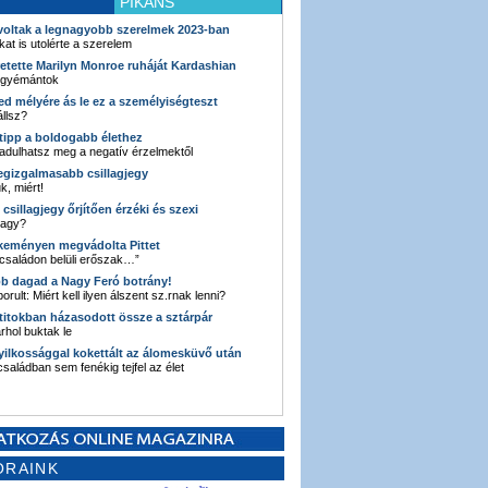
PIKÁNS
 voltak a legnagyobb szerelmek 2023-ban
kat is utolérte a szerelem
retette Marilyn Monroe ruháját Kardashian
 gyémántok
ked mélyére ás le ez a személyiségteszt
llsz?
i tipp a boldogabb élethez
adulhatsz meg a negatív érzelmektől
legizgalmasabb csillagjegy
k, miért!
3 csillagjegy őrjítően érzéki és szexi
vagy?
e keményen megvádolta Pittet
 családon belüli erőszak…”
bb dagad a Nagy Feró botrány!
orult: Miért kell ilyen álszent sz.rnak lenni?
 titokban házasodott össze a sztárpár
hol buktak le
yilkossággal kokettált az álomesküvő után
 családban sem fenékig tejfel az élet
ORAINK