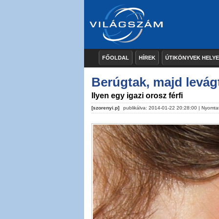
FŐOLDAL
HÍREK
ÚTIKÖNYVEK HELY
Berúgtak, majd levágt
Ilyen egy igazi orosz férfi
[szorenyi.p]
publikálva: 2014-01-22 20:28:00 |
Nyomta