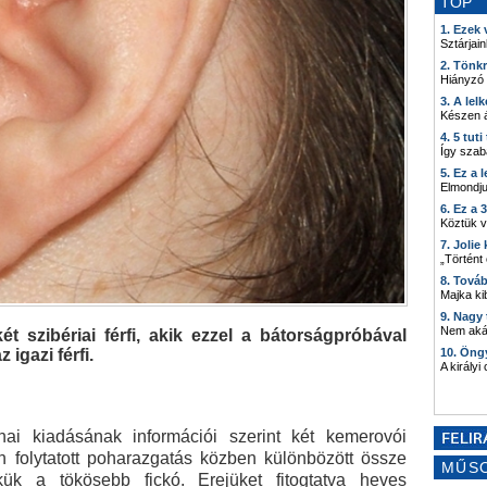
TOP
1. Ezek
Sztárjain
2. Tönk
Hiányzó
3. A lel
Készen á
4. 5 tut
Így szab
5. Ez a 
Elmondju
6. Ez a 
Köztük 
7. Joli
„Történt
8. Tová
Majka kib
9. Nagy
Nem akár
ét szibériai férfi, akik ezzel a bátorságpróbával
igazi férfi.
10. Öng
A királyi
i kiadásának információi szerint két kemerovói
folytatott poharazgatás közben különbözött össze
MŰS
ük a tökösebb fickó. Erejüket fitogtatva heves