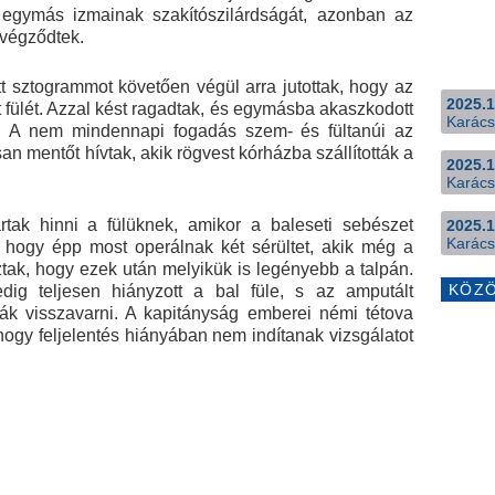
egymás izmainak szakítószilárdságát, azonban az
 végződtek.
 sztogrammot követően végül arra jutottak, hogy az
2025.1
ját fülét. Azzal kést ragadtak, és egymásba akaszkodott
Karács
k. A nem mindennapi fogadás szem- és fültanúi az
an mentőt hívtak, akik rögvest kórházba szállították a
2025.1
Karács
tak hinni a fülüknek, amikor a baleseti sebészet
2025.1
Karács
e, hogy épp most operálnak két sérültet, akik még a
ztak, hogy ezek után melyikük is legényebb a talpán.
KÖZ
dig teljesen hiányzott a bal füle, s az amputált
ák visszavarni. A kapitányság emberei némi tétova
hogy feljelentés hiányában nem indítanak vizsgálatot