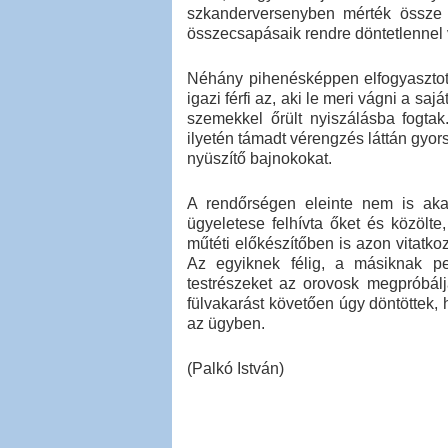
szkanderversenyben mérték össze 
összecsapásaik rendre döntetlennel
Néhány pihenésképpen elfogyasztott
igazi férfi az, aki le meri vágni a sa
szemekkel őrült nyiszálásba fogta
ilyetén támadt vérengzés láttán gyors
nyüszítő bajnokokat.
A rendőrségen eleinte nem is akar
ügyeletese felhívta őket és közölt
műtéti előkészítőben is azon vitatko
Az egyiknek félig, a másiknak pe
testrészeket az orovosk megpróbálj
fülvakarást követően úgy döntöttek, 
az ügyben.
(Palkó István)