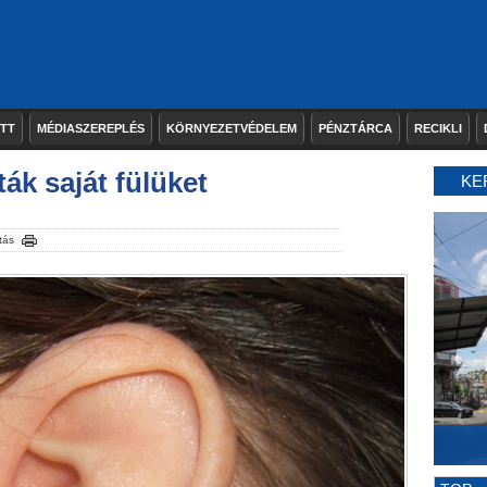
ETT
MÉDIASZEREPLÉS
KÖRNYEZETVÉDELEM
PÉNZTÁRCA
RECIKLI
ák saját fülüket
KE
tás