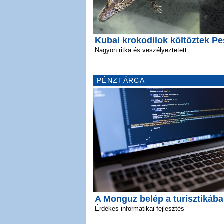
Kubai krokodilok költöztek Pe
Nagyon ritka és veszélyeztetett
PÉNZTÁRCA
A Monguz belép a turisztikába
Érdekes informatikai fejlesztés