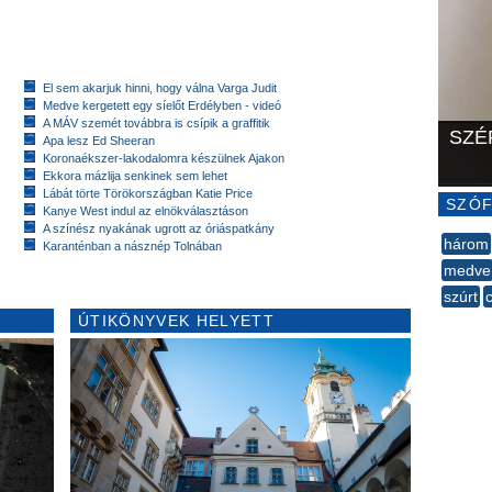
El sem akarjuk hinni, hogy válna Varga Judit
Medve kergetett egy síelőt Erdélyben - videó
A MÁV szemét továbbra is csípik a graffitik
SZÉ
Apa lesz Ed Sheeran
Koronaékszer-lakodalomra készülnek Ajakon
Ekkora mázlija senkinek sem lehet
Lábát törte Törökországban Katie Price
SZÓF
Kanye West indul az elnökválasztáson
A színész nyakának ugrott az óriáspatkány
három
Karanténban a násznép Tolnában
medve
szúrt
c
ÚTIKÖNYVEK HELYETT
--