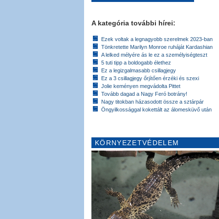
A kategória további hírei:
Ezek voltak a legnagyobb szerelmek 2023-ban
Tönkretette Marilyn Monroe ruháját Kardashian
A lelked mélyére ás le ez a személyiségteszt
5 tuti tipp a boldogabb élethez
Ez a legizgalmasabb csillagjegy
Ez a 3 csillagjegy őrjítően érzéki és szexi
Jolie keményen megvádolta Pittet
Tovább dagad a Nagy Feró botrány!
Nagy titokban házasodott össze a sztárpár
Öngyilkossággal kokettált az álomesküvő után
KÖRNYEZETVÉDELEM