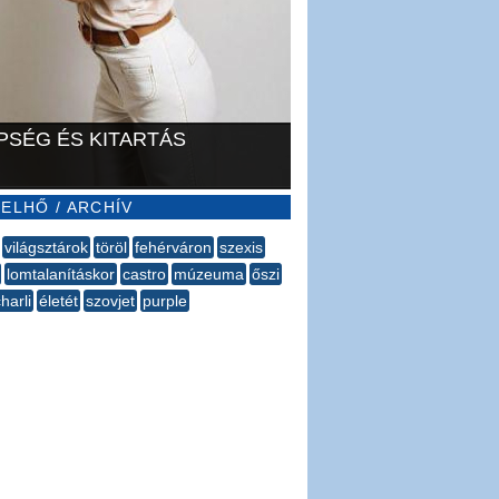
PSÉG ÉS KITARTÁS
ELHŐ / ARCHÍV
világsztárok
töröl
fehérváron
szexis
lomtalanításkor
castro
múzeuma
őszi
harli
életét
szovjet
purple