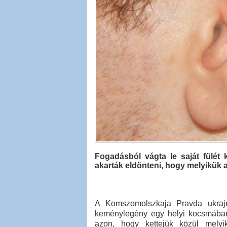
Fogadásból vágta le saját fülét k
akarták eldönteni, hogy melyikük az 
A Komszomolszkaja Pravda ukrajna
keménylegény egy helyi kocsmában 
azon, hogy kettejük közül melyik