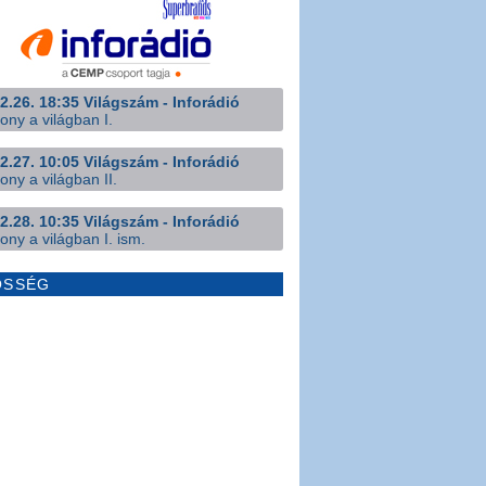
2.26. 18:35 Világszám - Inforádió
ony a világban I.
2.27. 10:05 Világszám - Inforádió
ony a világban II.
2.28. 10:35 Világszám - Inforádió
ony a világban I. ism.
ÖSSÉG