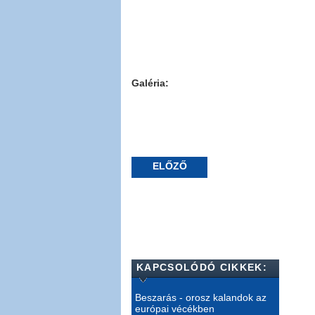
Galéria:
ELŐZŐ
KAPCSOLÓDÓ CIKKEK:
Beszarás - orosz kalandok az
európai vécékben