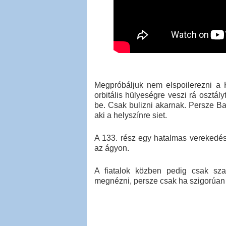
Megpróbáljuk nem elspoilerezni a K
orbitális hülyeségre veszi rá osztály
be. Csak bulizni akarnak. Persze Ba
aki a helyszínre siet.
A 133. rész egy hatalmas verekedés
az ágyon.
A fiatalok közben pedig csak sza
megnézni, persze csak ha szigorúan 2