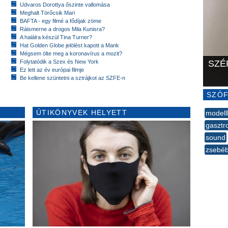
Udvaros Dorottya őszinte vallomása
Meghalt Törőcsik Mari
BAFTA - egy filmé a fődíjak zöme
Ráismerne a drogos Mila Kunisra?
A halálra készül Tina Turner?
Hat Golden Globe jelölést kapott a Mank
Mégsem ölte meg a koronavírus a mozit?
Folytatódik a Szex és New York
SZÉ
Ez lett az év európai filmje
Be kellene szüntetni a sztrájkot az SZFE-n
SZÓF
ÚTIKÖNYVEK HELYETT
modell
gasztr
sound
zsebé
--