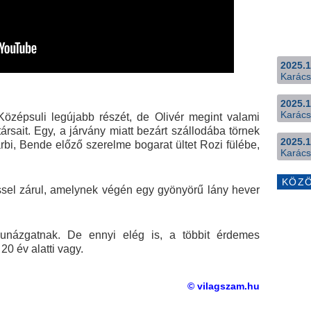
2025.1
Karács
2025.1
Karács
özépsuli legújabb részét, de Olivér megint valami
társait. Egy, a járvány miatt bezárt szállodába törnek
2025.1
rbi, Bende előző szerelme bogarat ültet Rozi fülébe,
Karács
KÖZ
sel zárul, amelynek végén egy gyönyörű lány hever
unázgatnak. De ennyi elég is, a többit érdemes
0 év alatti vagy.
© vilagszam.hu