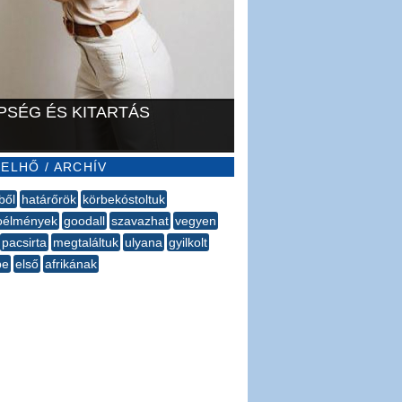
PSÉG ÉS KITARTÁS
ELHŐ / ARCHÍV
ből
határőrök
körbekóstoltuk
oélmények
goodall
szavazhat
vegyen
pacsirta
megtaláltuk
ulyana
gyilkolt
be
első
afrikának