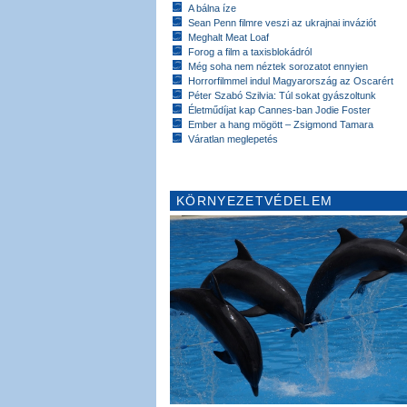
A bálna íze
Sean Penn filmre veszi az ukrajnai inváziót
Meghalt Meat Loaf
Forog a film a taxisblokádról
Még soha nem néztek sorozatot ennyien
Horrorfilmmel indul Magyarország az Oscarért
Péter Szabó Szilvia: Túl sokat gyászoltunk
Életműdíjat kap Cannes-ban Jodie Foster
Ember a hang mögött – Zsigmond Tamara
Váratlan meglepetés
KÖRNYEZETVÉDELEM