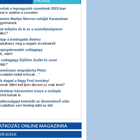
PIKÁNS
 voltak a legnagyobb szerelmek 2023-ban
kat is utolérte a szerelem
retette Marilyn Monroe ruháját Kardashian
 gyémántok
ked mélyére ás le ez a személyiségteszt
llsz?
i tipp a boldogabb élethez
adulhatsz meg a negatív érzelmektől
legizgalmasabb csillagjegy
k, miért!
3 csillagjegy őrjítően érzéki és szexi
vagy?
e keményen megvádolta Pittet
 családon belüli erőszak…”
bb dagad a Nagy Feró botrány!
orult: Miért kell ilyen álszent sz.rnak lenni?
 titokban házasodott össze a sztárpár
hol buktak le
yilkossággal kokettált az álomesküvő után
 családban sem fenékig tejfel az élet
ORAINK