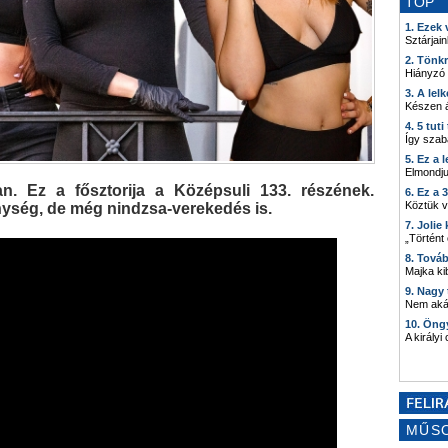
TOP
1. Ezek
Sztárjain
2. Tönk
Hiányzó
3. A lel
Készen á
4. 5 tut
Így szab
5. Ez a 
Elmondju
n. Ez a fősztorija a Középsuli 133. részének.
6. Ez a 
Köztük 
ység, de még nindzsa-verekedés is.
7. Joli
„Történt
8. Tová
Majka kib
9. Nagy
Nem akár
10. Öng
A királyi
MŰS