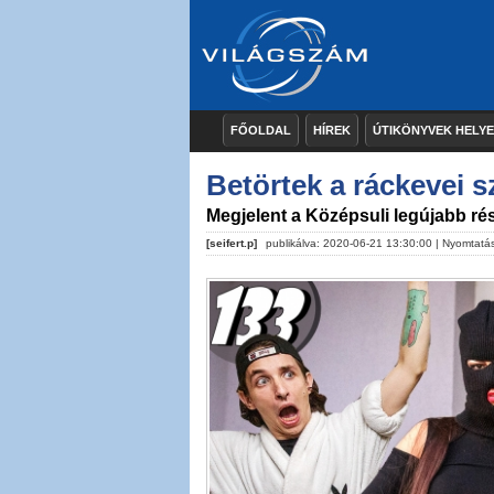
FŐOLDAL
HÍREK
ÚTIKÖNYVEK HELY
Betörtek a ráckevei s
Megjelent a Középsuli legújabb ré
[seifert.p]
publikálva: 2020-06-21 13:30:00 |
Nyomtatá