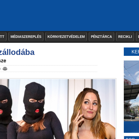
ETT
MÉDIASZEREPLÉS
KÖRNYEZETVÉDELEM
PÉNZTÁRCA
RECIKLI
zállodába
KE
sze
s