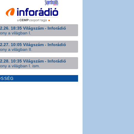
2.26. 18:35 Világszám - Inforádió
ony a világban I.
2.27. 10:05 Világszám - Inforádió
ony a világban II.
2.28. 10:35 Világszám - Inforádió
ony a világban I. ism.
ÖSSÉG