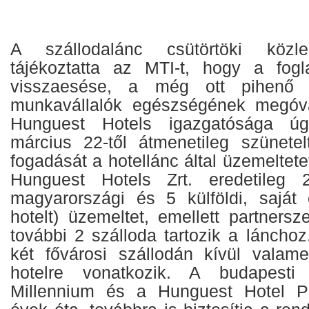
A szállodalánc csütörtöki közl
tájékoztatta az MTI-t, hogy a fogl
visszaesése, a még ott pihenő
munkavállalók egészségének megóv
Hunguest Hotels igazgatósága úg
március 22-től átmenetileg szünete
fogadását a hotellánc által üzemeltete
Hunguest Hotels Zrt. eredetileg 
magyarországi és 5 külföldi, saját
hotelt) üzemeltet, emellett partners
további 2 szálloda tartozik a láncho
két fővárosi szállodán kívül valame
hotelre vonatkozik. A budapesti
Millennium és a Hunguest Hotel P