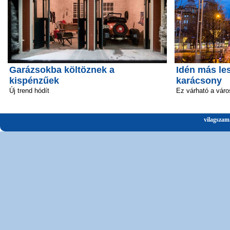
Garázsokba költöznek a
Idén más le
kispénzűek
karácsony
Új trend hódít
Ez várható a vár
vilagszam