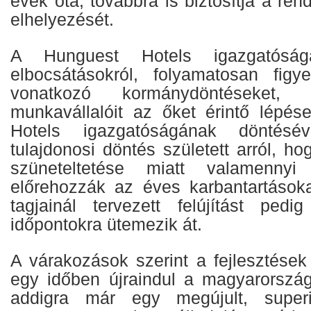
évek óta, továbbra is biztosítja a re
elhelyezését.
A Hunguest Hotels igazgatósá
elbocsátásokról, folyamatosan figy
vonatkozó kormánydöntéseket, é
munkavállalóit az őket érintő lépés
Hotels igazgatóságának döntésé
tulajdonosi döntés született arról, h
szüneteltetése miatt valamennyi
előrehozzák az éves karbantartásoka
tagjainál tervezett felújítást pedi
időpontokra ütemezik át.
A várakozások szerint a fejlesztések
egy időben újraindul a magyarországi
addigra már egy megújult, superi