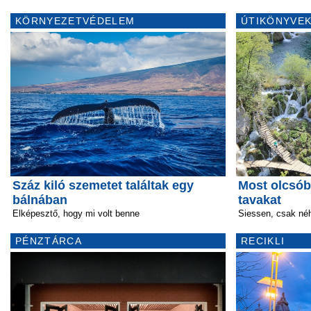
KÖRNYEZETVÉDELEM
ÚTIKÖNYVEK
Száz kiló szemetet találtak egy
Most olcsóbb
bálnában
tavakat
Elképesztő, hogy mi volt benne
Siessen, csak néh
PÉNZTÁRCA
RECIKLI