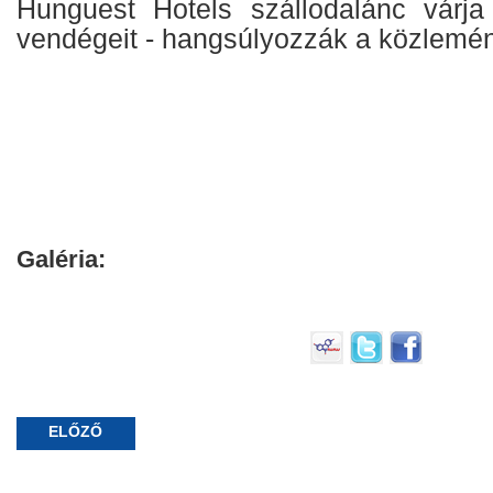
Hunguest Hotels szállodalánc várja
vendégeit - hangsúlyozzák a közlemé
Galéria:
ELŐZŐ