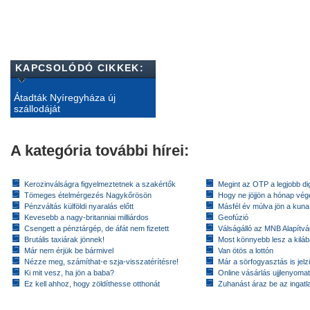
KAPCSOLÓDÓ CIKKEK:
Átadták Nyíregyháza új
szállodáját
A kategória további hírei:
Kerozinválságra figyelmeztetnek a szakértők
Megint az OTP a legjobb dig
Tömeges ételmérgezés Nagykőrösön
Hogy ne jöjjön a hónap vé
Pénzváltás külföldi nyaralás előtt
Másfél év múlva jön a kuna
Kevesebb a nagy-britanniai milliárdos
Geofúzió
Csengett a pénztárgép, de áfát nem fizetett
Válságálló az MNB Alapítv
Brutális taxiárak jönnek!
Most könnyebb lesz a kiláb
Már nem érjük be bármivel
Van ötös a lottón
Nézze meg, számíthat-e szja-visszatérítésre!
Már a sörfogyasztás is jelzi
Ki mit vesz, ha jön a baba?
Online vásárlás ujjlenyomat
Ez kell ahhoz, hogy zöldíthesse otthonát
Zuhanást áraz be az ingatl