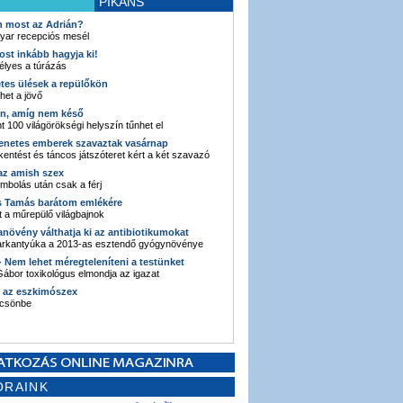
PIKÁNS
an most az Adrián?
yar recepciós mesél
ost inkább hagyja ki!
élyes a túrázás
etes ülések a repülőkön
ehet a jövő
en, amíg nem késő
t 100 világörökségi helyszín tűnhet el
enetes emberek szavaztak vasárnap
entést és táncos játszóteret kért a két szavazó
 az amish szex
ombolás után csak a férj
s Tamás barátom emlékére
 a műrepülő világbajnok
anövény válthatja ki az antibiotikumokat
sarkantyúka a 2013-as esztendő gyógynövénye
 - Nem lehet méregteleníteni a testünket
ábor toxikológus elmondja az igazat
n az eszkimószex
lcsönbe
ORAINK