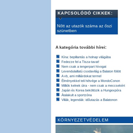
KAPCSOLÓDÓ CIKKEK:
Nőtt az utazók száma az őszi
szünetben
A kategória további hírei:
Kína: bepillantás a holnap világába
Fedezze fel a Tisza-tavat!
Nem csak a tengerpart hívogat
Levendulaillatú csodavilág a Balaton fölött
A vb, ami milliárdokat termel
Élményekkel teli hétvége a MondoConon
Milliók kelnek útra - nem csak a meccsekért
Japán és Korea beköltözik a Hungexpóra
Átalakult a sportzóna
Villák, legendák: időutazás a Balatonon
KÖRNYEZETVÉDELEM