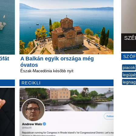
SZÉ
SZÓF
ófát
A Balkán egyik országa még
óvatos
piacok
Észak-Macedónia később nyit
legúja
legna
RECIKLI
--