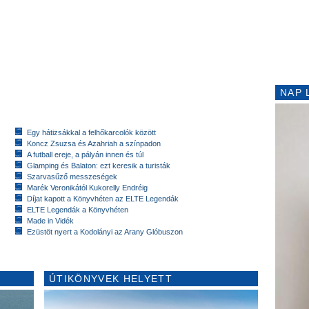
NAP 
Egy hátizsákkal a felhőkarcolók között
Koncz Zsuzsa és Azahriah a színpadon
A futball ereje, a pályán innen és túl
Glamping és Balaton: ezt keresik a turisták
Szarvasűző messzeségek
Marék Veronikától Kukorelly Endréig
Díjat kapott a Könyvhéten az ELTE Legendák
ELTE Legendák a Könyvhéten
Made in Vidék
Ezüstöt nyert a Kodolányi az Arany Glóbuszon
ÚTIKÖNYVEK HELYETT