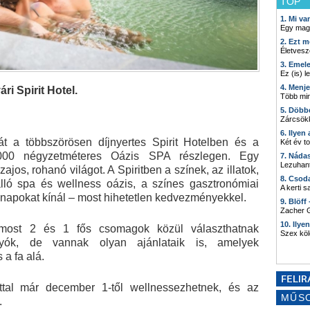
TOP
1. Mi v
Egy mag
2. Ezt m
Életvesz
3. Emel
Ez (is) l
4. Menj
ri Spirit Hotel.
Több min
5. Döbb
Zárcsökk
6. Ilyen
át a többszörösen díjnyertes Spirit Hotelben és a
Két év t
000 négyzetméteres Oázis SPA részlegen. Egy
7. Náda
Lezuhant
jos, rohanó világot. A Spiritben a színek, az illatok,
8. Csod
lló spa és wellness oázis, a színes gasztronómiai
A kerti 
i napokat kínál – most hihetetlen kedvezményekkel.
9. Blöff
Zacher G
10. Ilye
 most 2 és 1 fős csomagok közül választhatnak
Szex kö
ók, de vannak olyan ajánlataik is, amelyek
 a fa alá.
lattal már december 1-től wellnessezhetnek, és az
MŰS
.