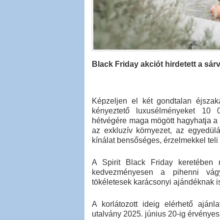
Black Friday akciót hirdetett a sárvá
Képzeljen el két gondtalan éjszak
kényeztető luxusélményeket 10 
hétvégére maga mögött hagyhatja a za
az exkluzív környezet, az egyedülá
kínálat bensőséges, érzelmekkel tel
A Spirit Black Friday keretében
kedvezményesen a pihenni vágy
tökéletesek karácsonyi ajándéknak is
A korlátozott ideig elérhető aján
utalvány 2025. június 20-ig érvényes