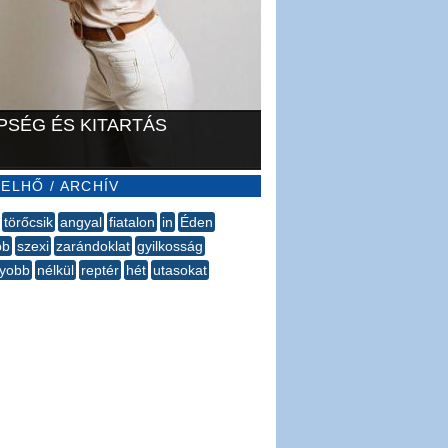
PSÉG ÉS KITARTÁS
ELHŐ / ARCHÍV
törőcsik
angyal
fiatalon
in
Éden
bb
szexi
zarándoklat
gyilkosság
gyobb
nélkül
reptér
hét
utasokat