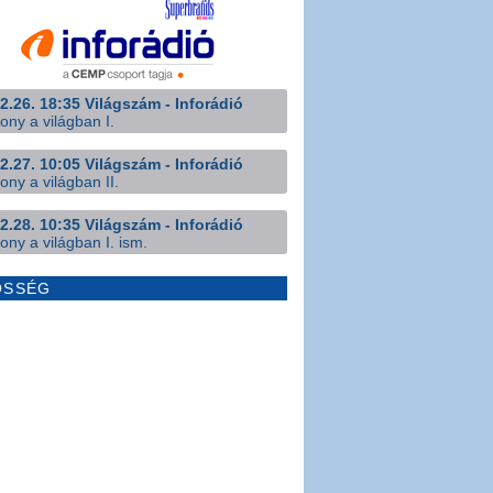
2.26. 18:35 Világszám - Inforádió
ony a világban I.
2.27. 10:05 Világszám - Inforádió
ony a világban II.
2.28. 10:35 Világszám - Inforádió
ony a világban I. ism.
ÖSSÉG