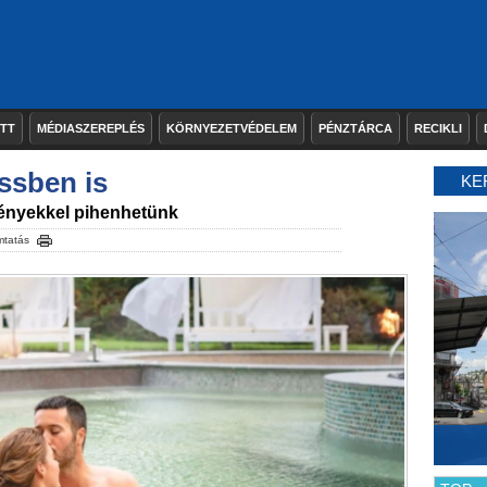
ETT
MÉDIASZEREPLÉS
KÖRNYEZETVÉDELEM
PÉNZTÁRCA
RECIKLI
ssben is
KE
ényekkel pihenhetünk
tatás