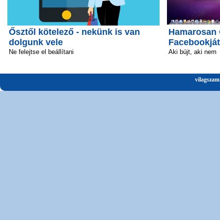
Ősztől kötelező - nekünk is van
Hamarosan Ö
dolgunk vele
Facebookját
Ne felejtse el beállítani
Aki bújt, aki nem
vilagszam