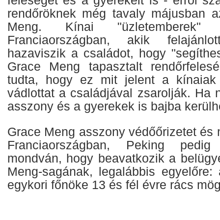
rendőröknek még tavaly májusban a
Meng. Kínai "üzletemberek"
Franciaországban, akik felajánlo
hazaviszik a családot, hogy "segíthe
Grace Meng tapasztalt rendőrfelesé
tudta, hogy ez mit jelent a kínaiak
vádlottat a családjával zsarolják. Ha 
asszony és a gyerekek is bajba kerülh
Grace Meng asszony védőőrizetet és 
Franciaországban, Peking pedig b
mondván, hogy beavatkozik a belügy
Meng-sagának, legalábbis egyelőre: a
egykori főnöke 13 és fél évre rács mög