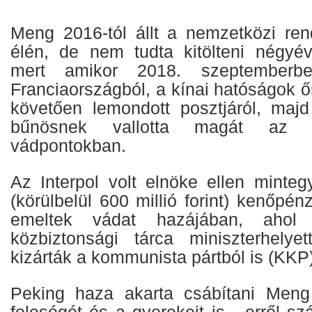
Meng 2016-tól állt a nemzetközi ren
élén, de nem tudta kitölteni négyé
mert amikor 2018. szeptemberben
Franciaországból, a kínai hatóságok őr
követően lemondott posztjáról, majd
bűnösnek vallotta magát az el
vádpontokban.
Az Interpol volt elnöke ellen minteg
(körülbelül 600 millió forint) kenőpén
emeltek vádat hazájában, ahol 
közbiztonsági tárca miniszterhelyett
kizárták a kommunista pártból is (KKP)
Peking haza akarta csábítani Men
feleségét és a gyerekeit is - erről sz