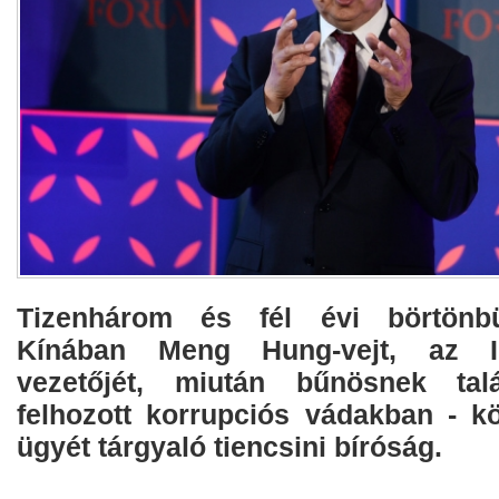
Tizenhárom és fél évi börtönbün
Kínában Meng Hung-vejt, az In
vezetőjét, miután bűnösnek tal
felhozott korrupciós vádakban - k
ügyét tárgyaló tiencsini bíróság.