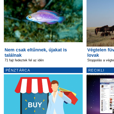
Nem csak eltűnnek, újakat is
Végtelen fü
találnak
lovak
71 fajt fedeztek fel az idén
Stoppolás a végt
PÉNZTÁRCA
RECIKLI