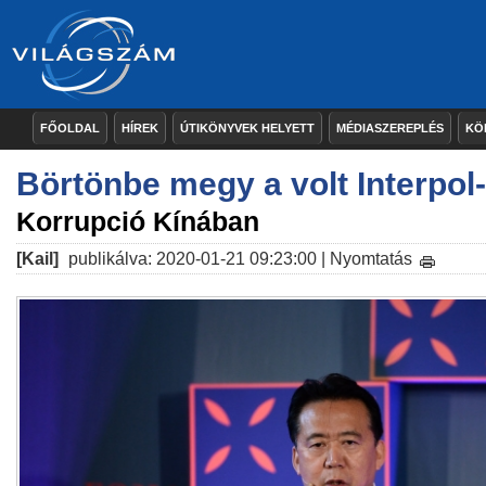
FŐOLDAL
HÍREK
ÚTIKÖNYVEK HELYETT
MÉDIASZEREPLÉS
KÖ
Börtönbe megy a volt Interpol
Korrupció Kínában
[Kail]
publikálva: 2020-01-21 09:23:00 |
Nyomtatás