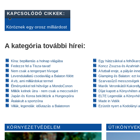
KAPCSOLÓDÓ CIKKEK:
Köröznek egy orosz milliárdost
A kategória további hírei:
Kína: bepillantás a holnap világába
Egy hátizsákkal a felhőkarc
Fedezze fel a Tisza-tavat!
Koncz Zsuzsa és Azahriah
Nem csak a tengerpart hívogat
A futball ereje, a pályán inn
Levendulaillatú csodavilág a Balaton fölött
Glamping és Balaton: ezt ke
A vb, ami milliárdokat termel
Szarvasűző messzeségek
Élményekkel teli hétvége a MondoConon
Marék Veronikától Kukorell
Milliók kelnek útra - nem csak a meccsekért
Díjat kapott a Könyvhéten
Japán és Korea beköltözik a Hungexpóra
ELTE Legendák a Könyvhé
Átalakult a sportzóna
Made in Vidék
Villák, legendák: időutazás a Balatonon
Ezüstöt nyert a Kodolányi
KÖRNYEZETVÉDELEM
ÚTIKÖNYVEK