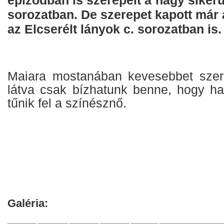
epizódban is szerepelt a nagy siker
sorozatban. De szerepet kapott már a
az Elcserélt lányok c. sorozatban is.
Maiara mostanában kevesebbet szere
látva csak bízhatunk benne, hogy ha
tűnik fel a színésznő.
Galéria: