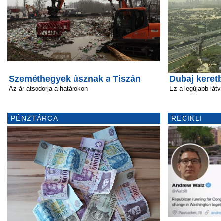
Szeméthegyek úsznak a Tiszán
Dubaj keretb
Az ár átsodorja a határokon
Ez a legújabb lát
PÉNZTÁRCA
RECIKLI