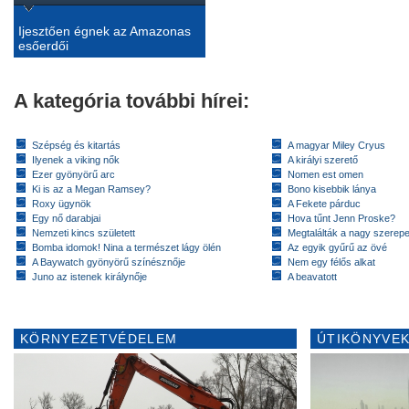
Ijesztően égnek az Amazonas
esőerdői
A kategória további hírei:
Szépség és kitartás
A magyar Miley Cryus
Ilyenek a viking nők
A királyi szerető
Ezer gyönyörű arc
Nomen est omen
Ki is az a Megan Ramsey?
Bono kisebbik lánya
Roxy ügynök
A Fekete párduc
Egy nő darabjai
Hova tűnt Jenn Proske?
Nemzeti kincs született
Megtalálták a nagy szerep
Bomba idomok! Nina a természet lágy ölén
Az egyik gyűrű az övé
A Baywatch gyönyörű színésznője
Nem egy félős alkat
Juno az istenek királynője
A beavatott
KÖRNYEZETVÉDELEM
ÚTIKÖNYVEK