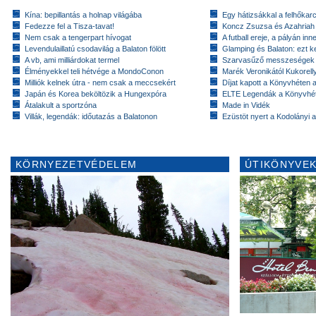
Kína: bepillantás a holnap világába
Egy hátizsákkal a felhőkarc
Fedezze fel a Tisza-tavat!
Koncz Zsuzsa és Azahriah
Nem csak a tengerpart hívogat
A futball ereje, a pályán inn
Levendulaillatú csodavilág a Balaton fölött
Glamping és Balaton: ezt ke
A vb, ami milliárdokat termel
Szarvasűző messzeségek
Élményekkel teli hétvége a MondoConon
Marék Veronikától Kukorell
Milliók kelnek útra - nem csak a meccsekért
Díjat kapott a Könyvhéten
Japán és Korea beköltözik a Hungexpóra
ELTE Legendák a Könyvhé
Átalakult a sportzóna
Made in Vidék
Villák, legendák: időutazás a Balatonon
Ezüstöt nyert a Kodolányi
KÖRNYEZETVÉDELEM
ÚTIKÖNYVEK