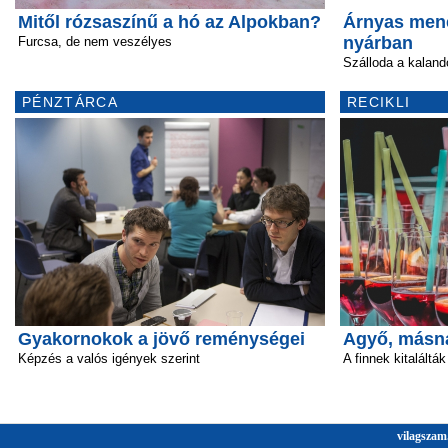
Mitől rózsaszínű a hó az Alpokban?
Árnyas mene
nyárban
Furcsa, de nem veszélyes
Szálloda a kala
PÉNZTÁRCA
RECIKLI
Gyakornokok a jövő reménységei
Agyő, másn
Képzés a valós igények szerint
A finnek kitalálták
vilagszam