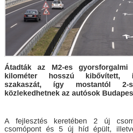
Átadták az M2-es gyorsforgalmi
kilométer hosszú kibővített, ill
szakaszát, így mostantól 2
közlekedhetnek az autósok Budapest
A fejlesztés keretében 2 új csom
csomópont és 5 új híd épült, illetv