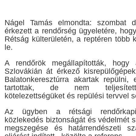
Nágel Tamás elmondta: szombat dél
érkezett a rendőrség ügyeletére, hog
Rétság külterületén, a reptéren több k
le.
A rendőrök megállapították, hogy
Szlovákián át érkező kisrepülőgépek 
Balatonkeresztúrra akartak repülni,
tartottak, de nem teljesített
kötelezettségüket és repülési tervvel 
Az ügyben a rétsági rendőrkapi
közlekedés biztonságát és védelmét s
megszegése és határrendészeti sza
eljárást indított - közölte a referens.