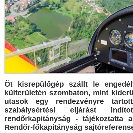
Öt kisrepülőgép szállt le engedé
külterületén szombaton, mint kiderü
utasok egy rendezvényre tartot
szabálysértési eljárást indí
rendőrkapitányság - tájékoztatta
Rendőr-főkapitányság sajtóreferense