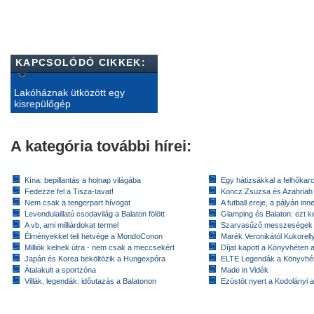
KAPCSOLÓDÓ CIKKEK:
Lakóháznak ütközött egy
kisrepülőgép
A kategória további hírei:
Kína: bepillantás a holnap világába
Egy hátizsákkal a felhőkarc
Fedezze fel a Tisza-tavat!
Koncz Zsuzsa és Azahriah
Nem csak a tengerpart hívogat
A futball ereje, a pályán inn
Levendulaillatú csodavilág a Balaton fölött
Glamping és Balaton: ezt ke
A vb, ami milliárdokat termel
Szarvasűző messzeségek
Élményekkel teli hétvége a MondoConon
Marék Veronikától Kukorell
Milliók kelnek útra - nem csak a meccsekért
Díjat kapott a Könyvhéten
Japán és Korea beköltözik a Hungexpóra
ELTE Legendák a Könyvhé
Átalakult a sportzóna
Made in Vidék
Villák, legendák: időutazás a Balatonon
Ezüstöt nyert a Kodolányi