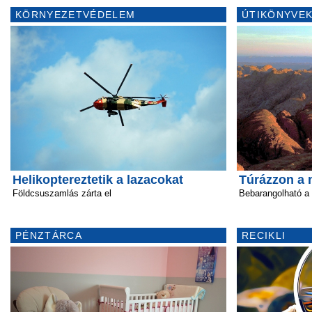
KÖRNYEZETVÉDELEM
ÚTIKÖNYVEK
Helikoptereztetik a lazacokat
Túrázzon a 
Földcsuszamlás zárta el
Bebarangolható a 
PÉNZTÁRCA
RECIKLI