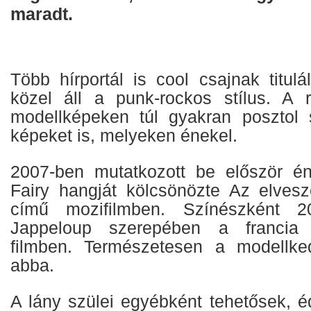
maradt.
Több hírportál is cool csajnak titulá
közel áll a punk-rockos stílus. A re
modellképeken túl gyakran posztol 
képeket is, melyeken énekel.
2007-ben mutatkozott be először én
Fairy hangját kölcsönözte Az elvesze
című mozifilmben. Színészként 20
Jappeloup szerepében a francia
filmben. Természetesen a modellk
abba.
A lány szülei egyébként tehetősek, 