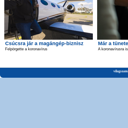
Csúcsra jár a magángép-biznisz
Már a tünete
Felpörgette a koronavírus
A koronavírusra i
vilagszam