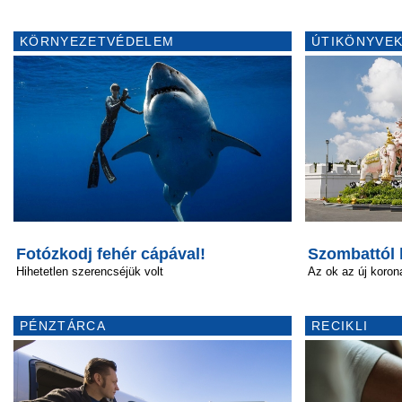
KÖRNYEZETVÉDELEM
ÚTIKÖNYVEK
Fotózkodj fehér cápával!
Szombattól l
Hihetetlen szerencséjük volt
Az ok az új koron
PÉNZTÁRCA
RECIKLI