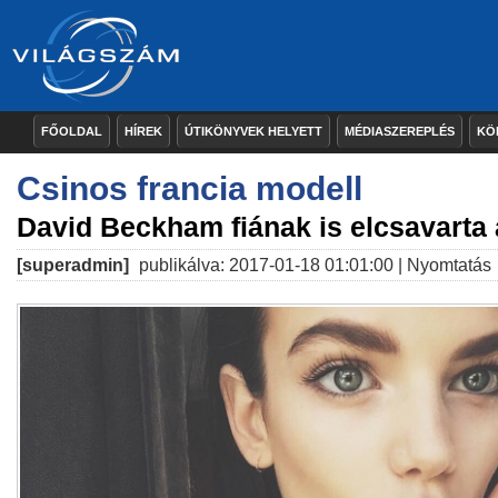
FŐOLDAL
HÍREK
ÚTIKÖNYVEK HELYETT
MÉDIASZEREPLÉS
KÖ
Csinos francia modell
David Beckham fiának is elcsavarta a
[superadmin]
publikálva: 2017-01-18 01:01:00 |
Nyomtatás