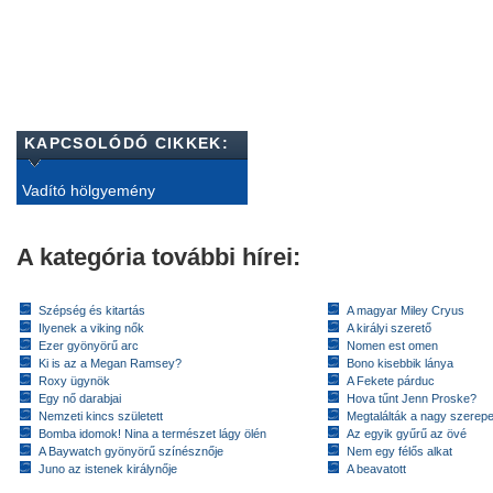
KAPCSOLÓDÓ CIKKEK:
Vadító hölgyemény
A kategória további hírei:
Szépség és kitartás
A magyar Miley Cryus
Ilyenek a viking nők
A királyi szerető
Ezer gyönyörű arc
Nomen est omen
Ki is az a Megan Ramsey?
Bono kisebbik lánya
Roxy ügynök
A Fekete párduc
Egy nő darabjai
Hova tűnt Jenn Proske?
Nemzeti kincs született
Megtalálták a nagy szerep
Bomba idomok! Nina a természet lágy ölén
Az egyik gyűrű az övé
A Baywatch gyönyörű színésznője
Nem egy félős alkat
Juno az istenek királynője
A beavatott