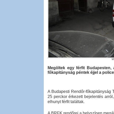
M
Megöltek egy férfit Budapesten,
főkapitányság péntek éjjel a police
A Budapesti Rendőr-főkapitányság T
25 perckor érkezett bejelentés arról
elhunyt férfit találtak.
A BRFK rendőrei a helyszínen megálla