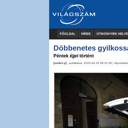
FŐOLDAL
HÍREK
ÚTIKÖNYVEK HELY
Döbbenetes gyilkossá
Péntek éjjel történt
[seifert.p]
publikálva: 2020-04-18 09:31:00 |
Nyomtatá