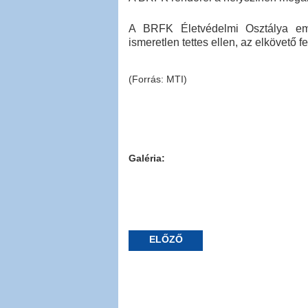
A BRFK Életvédelmi Osztálya embe
ismeretlen tettes ellen, az elkövető 
(Forrás: MTI)
Galéria:
ELŐZŐ