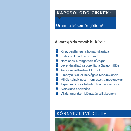
KAPCSOLÓDÓ CIKKEK:
Uram, a késemért jöttem!
A kategória további hírei:
Kína: bepillantás a holnap világába
Fedezze fel a Tisza-tavat!
Nem csak a tengerpart hívogat
Levendulaillatú csodavilág a Balaton fölött
A vb, ami milliárdokat termel
Élményekkel teli hétvége a MondoConon
Milliók kelnek útra - nem csak a meccsekért
Japán és Korea beköltözik a Hungexpóra
Átalakult a sportzóna
Villák, legendák: időutazás a Balatonon
KÖRNYEZETVÉDELEM