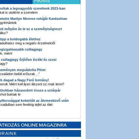
PIKÁNS
 voltak a legnagyobb szerelmek 2023-ban
kat is utolérte a szerelem
retette Marilyn Monroe ruháját Kardashian
 gyémántok
ked mélyére ás le ez a személyiségteszt
llsz?
i tipp a boldogabb élethez
adulhatsz meg a negatív érzelmektől
legizgalmasabb csillagjegy
k, miért!
3 csillagjegy őrjítően érzéki és szexi
vagy?
e keményen megvádolta Pittet
 családon belüli erőszak…”
bb dagad a Nagy Feró botrány!
orult: Miért kell ilyen álszent sz.rnak lenni?
 titokban házasodott össze a sztárpár
hol buktak le
yilkossággal kokettált az álomesküvő után
 családban sem fenékig tejfel az élet
ORAINK