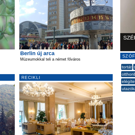
SZÉ
Berlin új arca
SZÓF
Múzeumokkal teli a német főváros
tortát
otthon
RECIKLI
elégíte
utazók
--