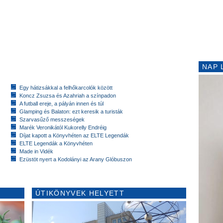
NAP 
Egy hátizsákkal a felhőkarcolók között
Koncz Zsuzsa és Azahriah a színpadon
A futball ereje, a pályán innen és túl
Glamping és Balaton: ezt keresik a turisták
Szarvasűző messzeségek
Marék Veronikától Kukorelly Endréig
Díjat kapott a Könyvhéten az ELTE Legendák
ELTE Legendák a Könyvhéten
Made in Vidék
Ezüstöt nyert a Kodolányi az Arany Glóbuszon
ÚTIKÖNYVEK HELYETT