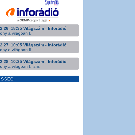
2.26. 18:35 Világszám - Inforádió
ony a világban I.
2.27. 10:05 Világszám - Inforádió
ony a világban II.
2.28. 10:35 Világszám - Inforádió
ony a világban I. ism.
ÖSSÉG