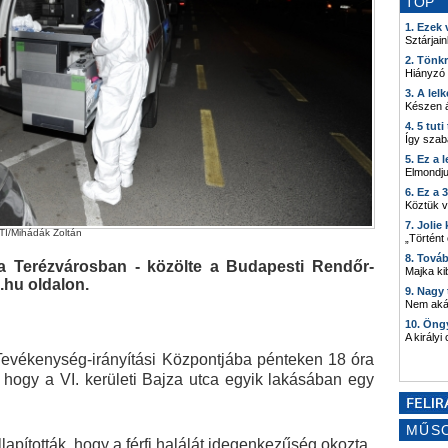
TOP
1. Ezek
Sztárjain
2. Tönk
Hiányzó
3. A lel
Készen á
4. 5 tut
Így szab
5. Ez a 
Elmondju
6. Ez a 
Köztük 
7. Joli
TI/Mihádák Zoltán
„Történt
8. Tová
 a Terézvárosban - közölte a Budapesti Rendőr-
Majka kib
.hu oldalon.
9. Nagy
Nem akár
10. Öng
A királyi
evékenység-irányítási Központjába pénteken 18 óra
, hogy a VI. kerületi Bajza utca egyik lakásában egy
MŰS
pították, hogy a férfi halálát idegenkezűség okozta.