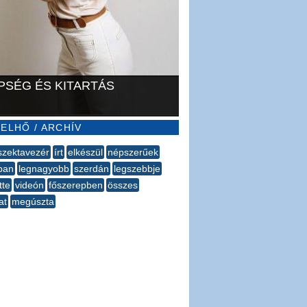
PSÉG ÉS KITARTÁS
ELHŐ / ARCHÍV
szektavezér
írt
elkészül
népszerűek
ban
legnagyobb
szerdán
legszebbje
tte
videón
főszerepben
összes
at
megúszta