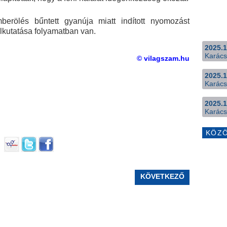
rölés bűntett gyanúja miatt indított nyomozást
felkutatása folyamatban van.
2025.1
Karács
© vilagszam.hu
2025.1
Karács
2025.1
Karács
KÖZ
KÖVETKEZŐ