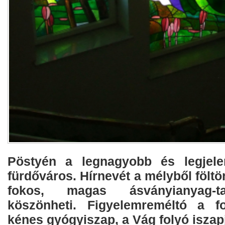
Pöstyén a legnagyobb és legjele
fürdőváros. Hírnevét a mélyből föltö
fokos, magas ásványianyag-t
köszönheti. Figyelemreméltó a fo
kénes gyógyiszap, a Vág folyó iszap