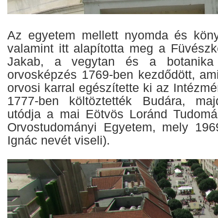
Az egyetem mellett nyomda és könyv
valamint itt alapította meg a Füvészke
Jakab, a vegytan és a botanika 
orvosképzés 1769-ben kezdődött, ami
orvosi karral egészítette ki az Intézm
1777-ben költöztették Budára, ma
utódja a mai Eötvös Loránd Tudom
Orvostudományi Egyetem, mely 196
Ignác nevét viseli).