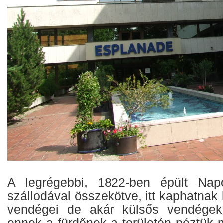
A legrégebbi, 1822-ben épült Napo
szállodával összekötve, itt kaphatnak 
vendégei de akár külsős vendégek i
ennek a fürdőnek a területén néztük