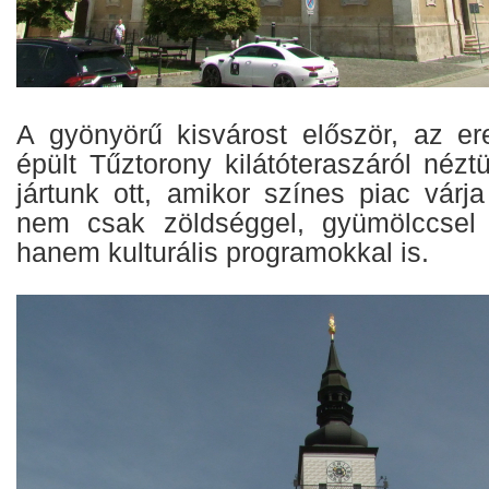
A gyönyörű kisvárost először, az er
épült Tűztorony kilátóteraszáról néz
jártunk ott, amikor színes piac várj
nem csak zöldséggel, gyümölccsel
hanem kulturális programokkal is.