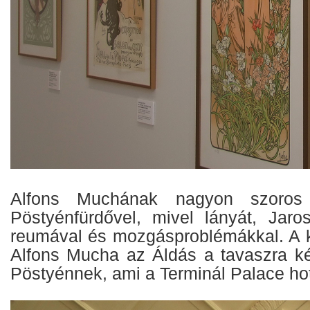
Alfons Muchának nagyon szoros 
Pöstyénfürdővel, mivel lányát, Jaros
reumával és mozgásproblémákkal. A k
Alfons Mucha az Áldás a tavaszra k
Pöstyénnek, ami a Terminál Palace hot