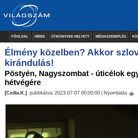
FŐOLDAL
HÍREK
ÚTIKÖNYVEK HELYETT
MÉDIASZEREPLÉS
KÖ
Élmény közelben? Akkor szlov
kirándulás!
Pöstyén, Nagyszombat - úticélok eg
hétvégére
[Csilla.K.]
publikálva: 2023-07-07 00:00:00 |
Nyomtatás