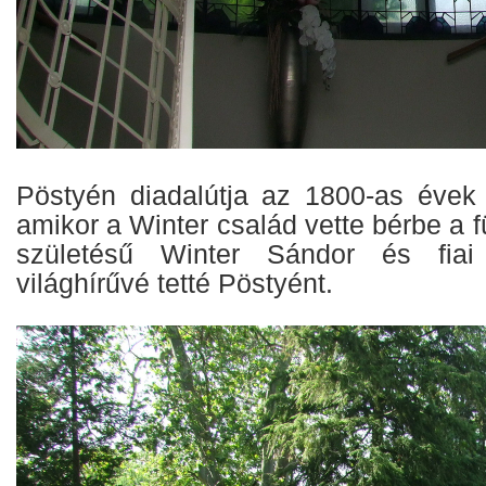
Pöstyén diadalútja az 1800-as évek
amikor a Winter család vette bérbe a f
születésű Winter Sándor és fia
világhírűvé tetté Pöstyént.