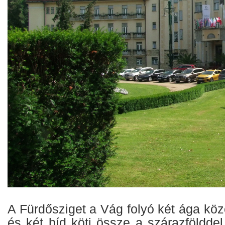
A Fürdősziget a Vág folyó két ága közö
és két híd köti össze a szárazfölddel