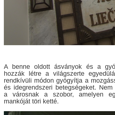
A benne oldott ásványok és a gyó
hozzák létre a világszerte egyedülá
rendkívüli módon gyógyítja a mozgáss
és idegrendszeri betegségeket. Nem v
a városnak a szobor, amelyen eg
mankóját töri ketté.