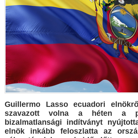
Guillermo Lasso ecuadori elnökrő
szavazott volna a héten a p
bizalmatlansági indítványt nyújtot
elnök inkább feloszlatta az orszá