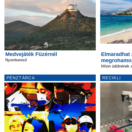
Medvejáték Füzérnél
Elmaradhat 
megrohamo
Nyomkereső
Itthon üdülnének 
PÉNZTÁRCA
RECIKLI