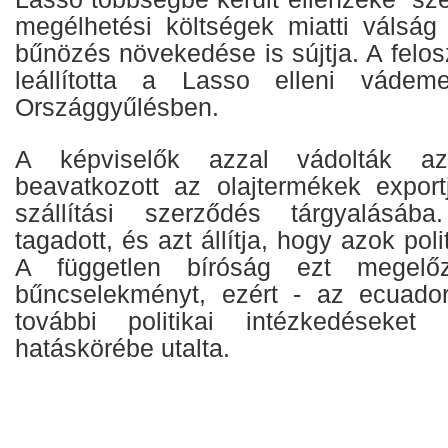
megélhetési költségek miatti válsá
bűnözés növekedése is sújtja. A felos
leállította a Lasso elleni vádeme
Országgyűlésben.
A képviselők azzal vádolták az
beavatkozott az olajtermékek export
szállítási szerződés tárgyalásáb
tagadott, és azt állítja, hogy azok poli
A független bíróság ezt megelő
bűncselekményt, ezért - az ecuador
további politikai intézkedéseket
hatáskörébe utalta.