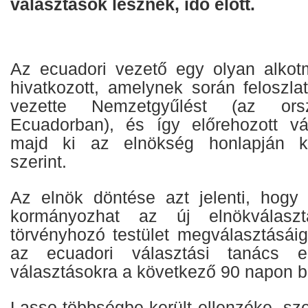
választások lesznek, idő előtt.
Az ecuadori vezető egy olyan alkotm
hivatkozott, amelynek során feloszla
vezette Nemzetgyűlést (az ors
Ecuadorban), és így előrehozott vá
majd ki az elnökség honlapján kö
szerint.
Az elnök döntése azt jelenti, hogy 
kormányozhat az új elnökválasz
törvényhozó testület megválasztásáig
az ecuadori választási tanács e
választásokra a következő 90 napon be
Lasso többségbe került ellenzéke sze