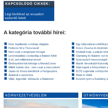
KAPCSOLÓDÓ CIKKEK:
Légi biciklivel az ecuadori
esőerdő felett
A kategória további hírei:
Kína: bepillantás a holnap világába
Egy hátizsákkal a felhőkarc
Fedezze fel a Tisza-tavat!
Koncz Zsuzsa és Azahriah
Nem csak a tengerpart hívogat
A futball ereje, a pályán inn
Levendulaillatú csodavilág a Balaton fölött
Glamping és Balaton: ezt ke
A vb, ami milliárdokat termel
Szarvasűző messzeségek
Élményekkel teli hétvége a MondoConon
Marék Veronikától Kukorell
Milliók kelnek útra - nem csak a meccsekért
Díjat kapott a Könyvhéten
Japán és Korea beköltözik a Hungexpóra
ELTE Legendák a Könyvhé
Átalakult a sportzóna
Made in Vidék
Villák, legendák: időutazás a Balatonon
Ezüstöt nyert a Kodolányi
KÖRNYEZETVÉDELEM
ÚTIKÖNYVEK