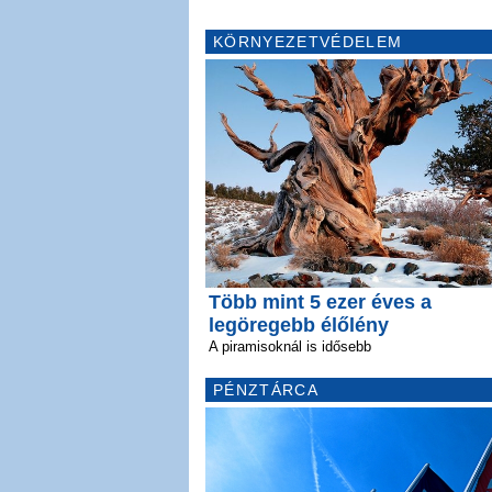
KÖRNYEZETVÉDELEM
Több mint 5 ezer éves a
legöregebb élőlény
A piramisoknál is idősebb
PÉNZTÁRCA