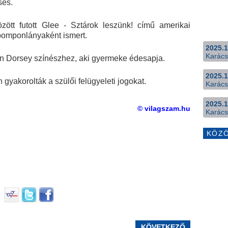
sés.
ött futott Glee - Sztárok leszünk! című amerikai
 pomponlányaként ismert.
2025.1
Karács
n Dorsey színészhez, aki gyermeke édesapja.
2025.1
 gyakorolták a szülői felügyeleti jogokat.
Karács
2025.1
© vilagszam.hu
Karács
KÖZ
KÖVETKEZŐ