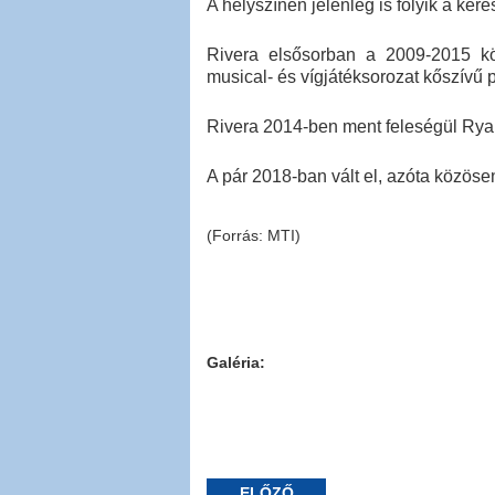
A helyszínen jelenleg is folyik a kere
Rivera elsősorban a 2009-2015 köz
musical- és vígjátéksorozat kőszívű
Rivera 2014-ben ment feleségül Rya
A pár 2018-ban vált el, azóta közösen
(Forrás: MTI)
Galéria:
ELŐZŐ