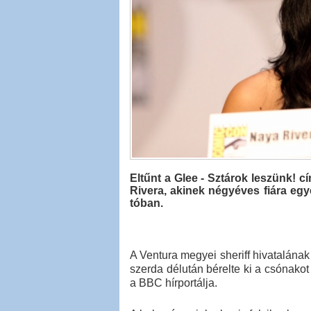
Eltűnt a Glee - Sztárok leszünk! c
Rivera, akinek négyéves fiára egye
tóban.
A Ventura megyei sheriff hivatalának
szerda délután bérelte ki a csónakot
a BBC hírportálja.