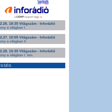
2.26. 18:35 Világszám - Inforádió
ony a világban I.
2.27. 10:05 Világszám - Inforádió
ony a világban II.
2.28. 10:35 Világszám - Inforádió
ony a világban I. ism.
ÖSSÉG