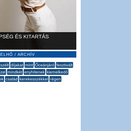
PSÉG ÉS KITARTÁS
ELHŐ / ARCHÍV
szélt
díjakat
mint
Óceánjáró
fesztivált
szel
mindkét
enyhítenek
kiemelkedő
ek
család
kerekesszékkel
régen