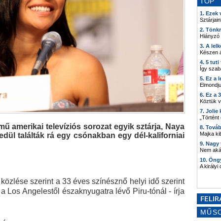
TOP
1. Ezek
Sztárjain
2. Tönk
Hiányzó
3. A lel
Készen á
4. 5 tut
Így szab
5. Ez a 
Elmondju
6. Ez a 
Köztük 
7. Joli
„Történt
ímű amerikai televíziós sorozat egyik sztárja, Naya
8. Tová
Majka kib
dül találták rá egy csónakban egy dél-kaliforniai
9. Nagy
Nem akár
10. Öng
A királyi
 közlése szerint a 33 éves színésznő helyi idő szerint
 a Los Angelestől északnyugatra lévő Piru-tónál - írja
MŰS