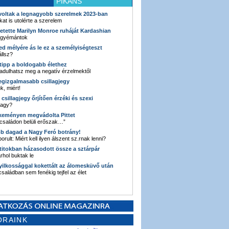
PIKÁNS
 voltak a legnagyobb szerelmek 2023-ban
kat is utolérte a szerelem
retette Marilyn Monroe ruháját Kardashian
 gyémántok
ked mélyére ás le ez a személyiségteszt
llsz?
i tipp a boldogabb élethez
adulhatsz meg a negatív érzelmektől
legizgalmasabb csillagjegy
k, miért!
3 csillagjegy őrjítően érzéki és szexi
vagy?
e keményen megvádolta Pittet
 családon belüli erőszak…”
bb dagad a Nagy Feró botrány!
orult: Miért kell ilyen álszent sz.rnak lenni?
 titokban házasodott össze a sztárpár
hol buktak le
yilkossággal kokettált az álomesküvő után
 családban sem fenékig tejfel az élet
ORAINK