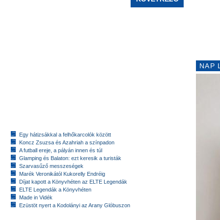
NAP 
Egy hátizsákkal a felhőkarcolók között
Koncz Zsuzsa és Azahriah a színpadon
A futball ereje, a pályán innen és túl
Glamping és Balaton: ezt keresik a turisták
Szarvasűző messzeségek
Marék Veronikától Kukorelly Endréig
Díjat kapott a Könyvhéten az ELTE Legendák
ELTE Legendák a Könyvhéten
Made in Vidék
Ezüstöt nyert a Kodolányi az Arany Glóbuszon