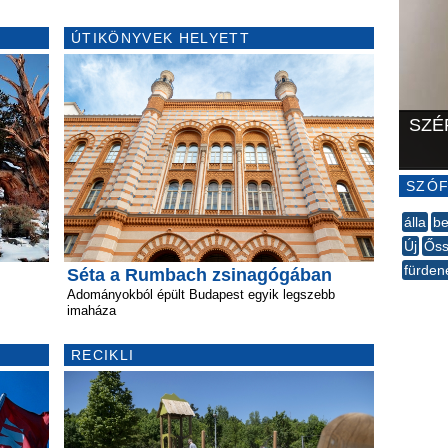
ÚTIKÖNYVEK HELYETT
SZÉ
SZÓF
álla
be
Új
​Ős
fürden
Séta a Rumbach zsinagógában
--
Adományokból épült Budapest egyik legszebb
imaháza
RECIKLI