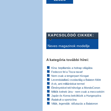
KAPCSOLÓDÓ CIKKEK:
Neves magazinok modellje
A kategória további hírei:
Kína: bepillantás a holnap világába
Fedezze fel a Tisza-tavat!
Nem csak a tengerpart hívogat
Levendulaillatú csodavilág a Balaton fölött
A vb, ami milliárdokat termel
Élményekkel teli hétvége a MondoConon
Milliók kelnek útra - nem csak a meccsekért
Japán és Korea beköltözik a Hungexpóra
Átalakult a sportzóna
Villák, legendák: időutazás a Balatonon