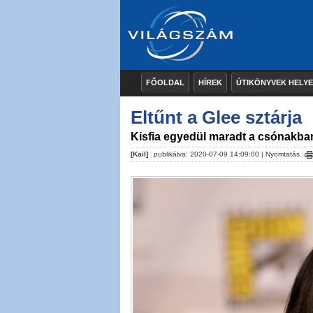
FŐOLDAL
HÍREK
ÚTIKÖNYVEK HELY
Eltűnt a Glee sztárja
Kisfia egyedül maradt a csónakba
[Kail]
publikálva: 2020-07-09 14:09:00 |
Nyomtatás