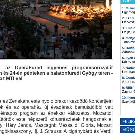
TOP
1. Mi v
Egy mag
2. Ezt m
Életvesz
3. Emel
Ez (is) l
4. Menj
Több min
5. Döbb
Zárcsökk
6. Ilyen
Két év t
, az OperaFüred ingyenes programsorozatát
7. Náda
Lezuhant
n és 24-én pénteken a balatonfüredi Gyógy téren -
az MTI-vel.
8. Csod
A kerti 
9. Blöff
Zacher G
10. Ilye
és Zenekara este nyolc órakor kezdődő koncertjein
Szex kö
ok és az operaház új évadának bemutatóiból vett
kétnapos program az énekkar változatos, Mozarttól
ütörtök este népszerű kórusrészletek hangoznak el
y: Háry János, Mascagni: Messa di Gloria, Mozart:
MŰS
ngókisasszony, ifj. J. Strauss: A cigánybáró és Verdi: