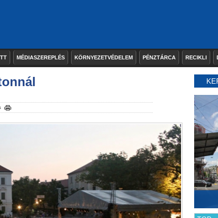
ETT
MÉDIASZEREPLÉS
KÖRNYEZETVÉDELEM
PÉNZTÁRCA
RECIKLI
atonnál
KE
s