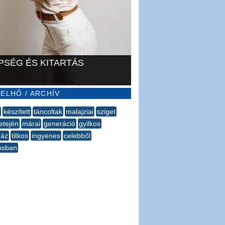
PSÉG ÉS KITARTÁS
ELHŐ / ARCHÍV
készített
táncoltak
malajziai
sziget
tetején
márai
generáció
gyilkos
ház
titkos
ingyenes
celebből
osban