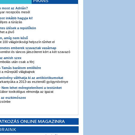
PIKÁNS
an most az Adrián?
yar recepciós mesél
ost inkább hagyja ki!
élyes a túrázás
etes ülések a repülőkön
ehet a jövő
en, amíg nem késő
t 100 világörökségi helyszín tűnhet el
enetes emberek szavaztak vasárnap
entést és táncos játszóteret kért a két szavazó
 az amish szex
ombolás után csak a férj
s Tamás barátom emlékére
 a műrepülő világbajnok
anövény válthatja ki az antibiotikumokat
sarkantyúka a 2013-as esztendő gyógynövénye
 - Nem lehet méregteleníteni a testünket
ábor toxikológus elmondja az igazat
n az eszkimószex
lcsönbe
ORAINK