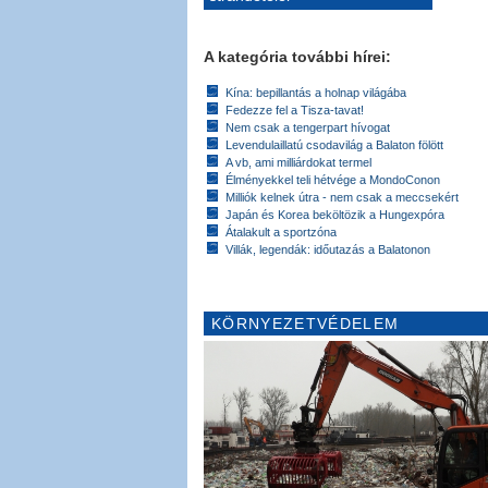
A kategória további hírei:
Kína: bepillantás a holnap világába
Fedezze fel a Tisza-tavat!
Nem csak a tengerpart hívogat
Levendulaillatú csodavilág a Balaton fölött
A vb, ami milliárdokat termel
Élményekkel teli hétvége a MondoConon
Milliók kelnek útra - nem csak a meccsekért
Japán és Korea beköltözik a Hungexpóra
Átalakult a sportzóna
Villák, legendák: időutazás a Balatonon
KÖRNYEZETVÉDELEM