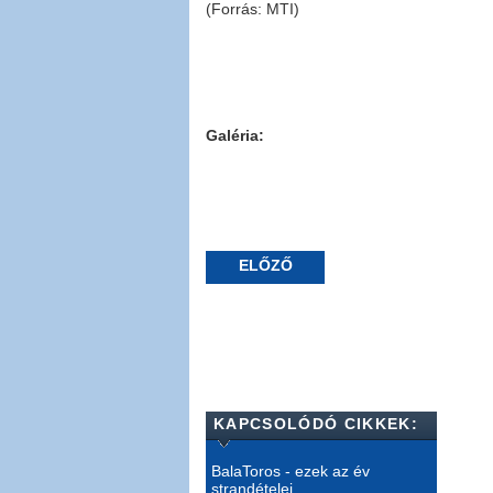
(Forrás: MTI)
Galéria:
ELŐZŐ
KAPCSOLÓDÓ CIKKEK:
BalaToros - ezek az év
strandételei