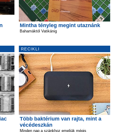
n
Mintha tényleg megint utaznánk
Bahamáktól Vatikánig
RECIKLI
iac
Több baktérium van rajta, mint a
vécédeszkán
Minden nap a szánkhoz emeljük mégis