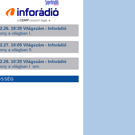
2.26. 18:35 Világszám - Inforádió
ony a világban I.
2.27. 10:05 Világszám - Inforádió
ony a világban II.
2.28. 10:35 Világszám - Inforádió
ony a világban I. ism.
ÖSSÉG