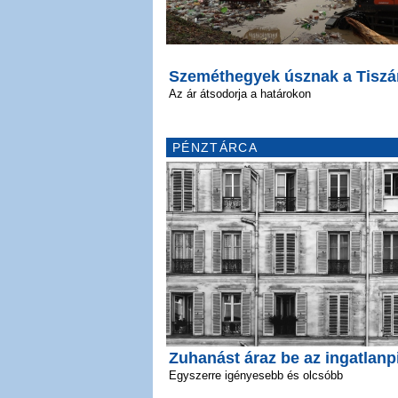
Szeméthegyek úsznak a Tiszá
Az ár átsodorja a határokon
PÉNZTÁRCA
Zuhanást áraz be az ingatlanp
Egyszerre igényesebb és olcsóbb