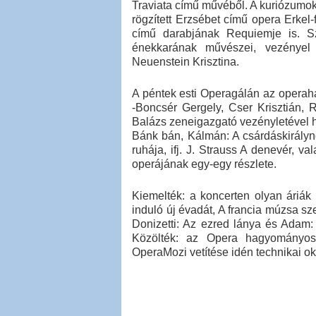
Traviata című művéből. A kuriózumok
rögzített Erzsébet című opera Erkel-
című darabjának Requiemje is. 
énekkarának művészei, vezényel
Neuenstein Krisztina.
A péntek esti Operagálán az operah
-Boncsér Gergely, Cser Krisztián, 
Balázs zeneigazgató vezényletével ha
Bánk bán, Kálmán: A csárdáskirályn
ruhája, ifj. J. Strauss A denevér, 
operájának egy-egy részlete.
Kiemelték: a koncerten olyan áriá
induló új évadát, A francia múzsa sz
Donizetti: Az ezred lánya és Adam:
Közölték: az Opera hagyományos 
OperaMozi vetítése idén technikai o