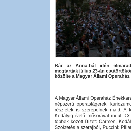
Bár az Anna-bál idén elmarad
megtartják július 23-án csütörtökö
közölte a Magyar Állami Operaház 
A Magyar Állami Operaház Énekkara 
népszerű operaslágerek, kuriózum
részletek is szerepelnek majd. A 
Kodályig ívelő műsorával indul. Cs
többek között Bizet: Carmen, Kodál
Szöktetés a szerájból, Puccini: Pilla