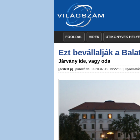
FŐOLDAL
HÍREK
ÚTIKÖNYVEK HELY
Ezt bevállalják a Bal
Járvány ide, vagy oda
[seifert.p]
publikálva: 2020-07-19 15:22:00 |
Nyomtatá