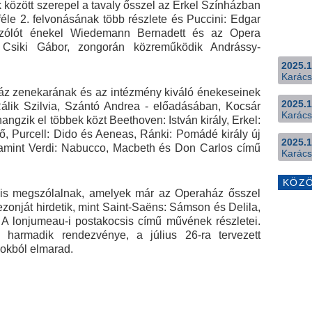
 között szerepel a tavaly ősszel az Erkel Színházban
féle 2. felvonásának több részlete és Puccini: Edgar
Szólót énekel Wiedemann Bernadett és az Opera
 Csiki Gábor, zongorán közreműködik Andrássy-
2025.1
Karács
áz zenekarának és az intézmény kiváló énekeseinek
2025.1
Rálik Szilvia, Szántó Andrea - előadásában, Kocsár
Karács
ngzik el többek közt Beethoven: István király, Erkel:
ő, Purcell: Dido és Aeneas, Ránki: Pomádé király új
2025.1
valamint Verdi: Nabucco, Macbeth és Don Carlos című
Karács
KÖZ
k is megszólalnak, amelyek már az Operaház ősszel
ezonját hirdetik, mint Saint-Saëns: Sámson és Delila,
 A lonjumeau-i postakocsis című művének részletei.
harmadik rendezvénye, a július 26-ra tervezett
kokból elmarad.