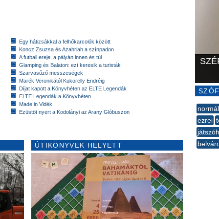
Egy hátizsákkal a felhőkarcolók között
Koncz Zsuzsa és Azahriah a színpadon
A futball ereje, a pályán innen és túl
SZÉ
Glamping és Balaton: ezt keresik a turisták
Szarvasűző messzeségek
Marék Veronikától Kukorelly Endréig
Díjat kapott a Könyvhéten az ELTE Legendák
SZÓF
ELTE Legendák a Könyvhéten
Made in Vidék
normál
Ezüstöt nyert a Kodolányi az Arany Glóbuszon
ezrei
játszó
belvár
ÚTIKÖNYVEK HELYETT
--