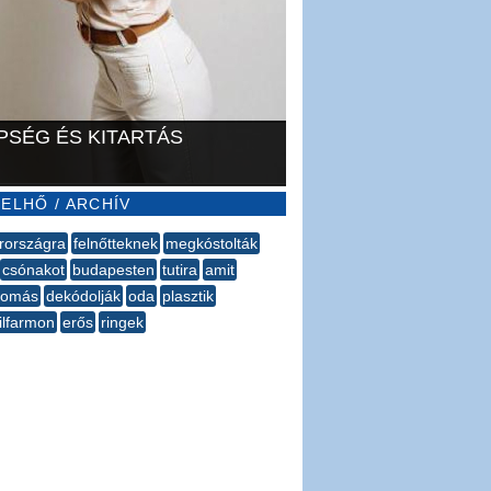
PSÉG ÉS KITARTÁS
ELHŐ / ARCHÍV
rországra
felnőtteknek
megkóstolták
csónakot
budapesten
tutira
amit
lomás
dekódolják
oda
plasztik
ilfarmon
erős
ringek