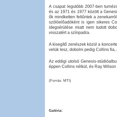
A csapat legutóbb 2007-ben turnézot
és az 1971 és 1977 között a Genesi
ők mindketten feltűntek a zenekarró
szólóelőadóként is igen sikeres Co
idegsérülése miatt nem tudott dobo
visszatért a színpadra.
A kisegítő zenészek közül a koncerte
velük lesz, dobolni pedig Collins fia,
Az eddigi utolsó Genesis-stúdióalbu
éppen Collins nélkül, és Ray Wilson 
(Forrás: MTI)
Galéria: