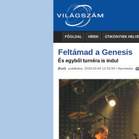
FŐOLDAL
HÍREK
ÚTIKÖNYVEK HELY
Feltámad a Genesis
És egyből turnéra is indul
[Kail]
publikálva: 2020-03-04 12:53:00 |
Nyomtatás