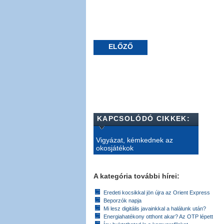
ELŐZŐ
KAPCSOLÓDÓ CIKKEK:
Vigyázat, kémkednek az
okosjátékok
A kategória további hírei:
Eredeti kocsikkal jön újra az Orient Express
Beporzók napja
Mi lesz digitális javainkkal a halálunk után?
Energiahatékony otthont akar? Az OTP lépett