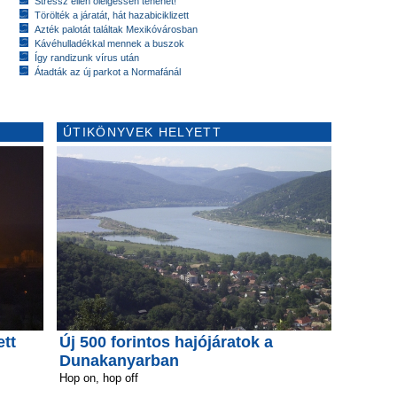
Stressz ellen ölelgessen tehenet!
Törölték a járatát, hát hazabiciklizett
Azték palotát találtak Mexikóvárosban
Kávéhulladékkal mennek a buszok
Így randizunk vírus után
Átadták az új parkot a Normafánál
ÚTIKÖNYVEK HELYETT
ett
Új 500 forintos hajójáratok a
Dunakanyarban
Hop on, hop off