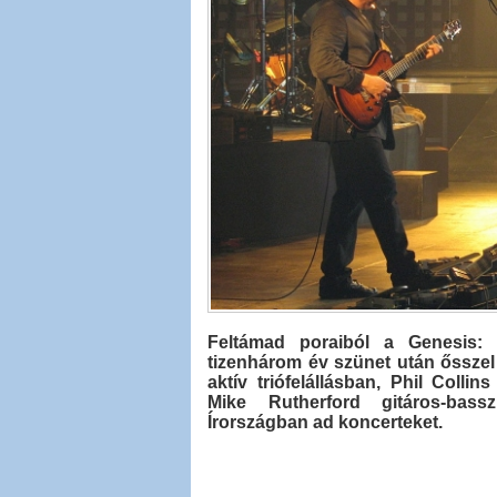
Feltámad poraiból a Genesis: 
tizenhárom év szünet után ősszel 
aktív triófelállásban, Phil Coll
Mike Rutherford gitáros-bass
Írországban ad koncerteket.