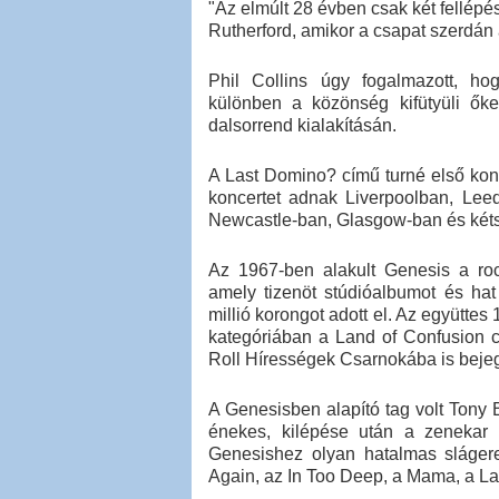
"Az elmúlt 28 évben csak két fellépésü
Rutherford, amikor a csapat szerdán
Phil Collins úgy fogalmazott, ho
különben a közönség kifütyüli ők
dalsorrend kialakításán.
A Last Domino? című turné első kon
koncertet adnak Liverpoolban, Lee
Newcastle-ban, Glasgow-ban és kéts
Az 1967-ben alakult Genesis a roc
amely tizenöt stúdióalbumot és hat
millió korongot adott el. Az együtte
kategóriában a Land of Confusion c
Roll Hírességek Csarnokába is bejeg
A Genesisben alapító tag volt Tony 
énekes, kilépése után a zenekar f
Genesishez olyan hatalmas slágere
Again, az In Too Deep, a Mama, a La