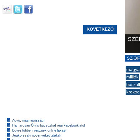
KÖVETKEZŐ
SZÉ
SZÓF
magya
milliók
buszál
krokod
--
Agyő, másnaposság!
Hamarosan Ön is búcsúzhat régi Facebookjától
Egyre többen vesznek online lakást
Jégkorszaki növényeket találtak