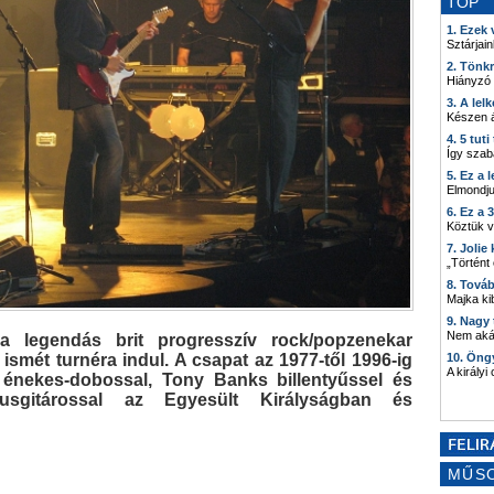
TOP
1. Ezek
Sztárjain
2. Tönk
Hiányzó
3. A lel
Készen á
4. 5 tut
Így szab
5. Ez a 
Elmondju
6. Ez a 
Köztük 
7. Joli
„Történt
8. Tová
Majka kib
9. Nagy
Nem akár
a legendás brit progresszív rock/popzenekar
ismét turnéra indul. A csapat az 1977-től 1996-ig
10. Öng
A királyi
ins énekes-dobossal, Tony Banks billentyűssel és
zusgitárossal az Egyesült Királyságban és
MŰS