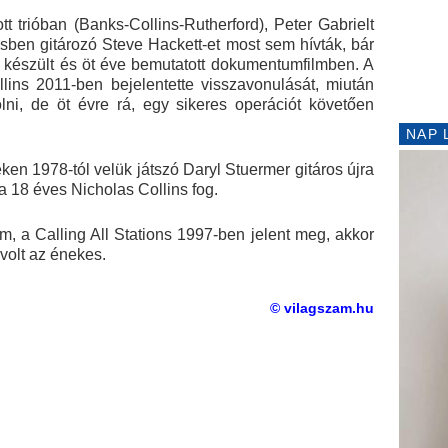
t trióban (Banks-Collins-Rutherford), Peter Gabrielt
sben gitározó Steve Hackett-et most sem hívták, bár
l készült és öt éve bemutatott dokumentumfilmben. A
llins 2011-ben bejelentette visszavonulását, miután
lni, de öt évre rá, egy sikeres operációt követően
NAP 
ken 1978-tól velük játszó Daryl Stuermer gitáros újra
 a 18 éves Nicholas Collins fog.
m, a Calling All Stations 1997-ben jelent meg, akkor
volt az énekes.
© vilagszam.hu