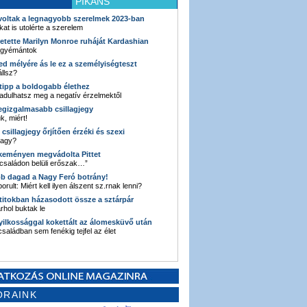
PIKÁNS
 voltak a legnagyobb szerelmek 2023-ban
kat is utolérte a szerelem
retette Marilyn Monroe ruháját Kardashian
 gyémántok
ked mélyére ás le ez a személyiségteszt
llsz?
i tipp a boldogabb élethez
adulhatsz meg a negatív érzelmektől
legizgalmasabb csillagjegy
k, miért!
3 csillagjegy őrjítően érzéki és szexi
vagy?
e keményen megvádolta Pittet
 családon belüli erőszak…”
bb dagad a Nagy Feró botrány!
orult: Miért kell ilyen álszent sz.rnak lenni?
 titokban házasodott össze a sztárpár
hol buktak le
yilkossággal kokettált az álomesküvő után
 családban sem fenékig tejfel az élet
ORAINK