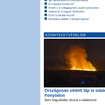
Így buktathatod le a kamuprofilokat
Ki a legsikeresebb nő?
Ennek a 3 csillagjegynek szuper júniusa lesz
Indiana és a magyar történelem
Ezért írj inkább kézzel!
Bombákat találtak a Margitszigetnél
KÖRNYEZETVÉDELEM
Országosan védett láp is odal
Fonyódon
Nem öngyulladás okozta a nádastüzet