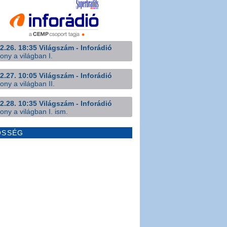
2.26. 18:35 Világszám - Inforádió
ony a világban I.
2.27. 10:05 Világszám - Inforádió
ony a világban II.
2.28. 10:35 Világszám - Inforádió
ony a világban I. ism.
ÖSSÉG