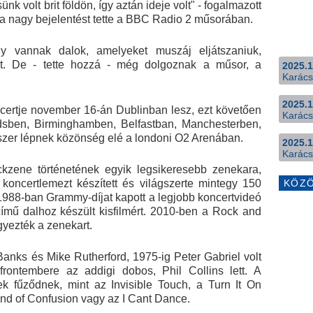
nk volt brit földön, így aztán ideje volt" - fogalmazott
 a nagy bejelentést tette a BBC Radio 2 műsorában.
gy vannak dalok, amelyeket muszáj eljátszaniuk,
et. De - tette hozzá - még dolgoznak a műsor, a
2025.1
Karács
2025.1
certje november 16-án Dublinban lesz, ezt követően
Karács
dsben, Birminghamben, Belfastban, Manchesterben,
zer lépnek közönség elé a londoni O2 Arenában.
2025.1
Karács
kzene történetének egyik legsikeresebb zenekara,
 koncertlemezt készített és világszerte mintegy 150
KÖZ
s 1988-ban Grammy-díjat kapott a legjobb koncertvideó
ímű dalhoz készült kisfilmért. 2010-ben a Rock and
yezték a zenekart.
Banks és Mike Rutherford, 1975-ig Peter Gabriel volt
rontembere az addigi dobos, Phil Collins lett. A
k fűződnek, mint az Invisible Touch, a Turn It On
nd of Confusion vagy az I Cant Dance.