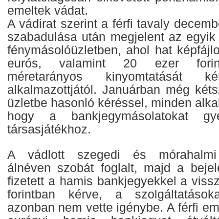
emeltek vádat.
A vádirat szerint a férfi tavaly decem
szabadulása után megjelent az egyik 
fénymásolóüzletben, ahol hat képfájl
eurós, valamint 20 ezer forin
méretarányos kinyomtatását 
alkalmazottjától. Januárban még kéts
üzletbe hasonló kéréssel, minden alkal
hogy a bankjegymásolatokat gye
társasjátékhoz.
A vádlott szegedi és mórahalmi 
álnéven szobát foglalt, majd a bejel
fizetett a hamis bankjegyekkel a viss
forintban kérve, a szolgáltatáso
azonban nem vette igénybe. A férfi em