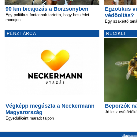
90 km bicajozás a Börzsönyben
Egzotikus vi
védőoltás?
Egy politikus fontosnak tartotta, hogy beszédet
mondjon
Egy szakértő tan
PÉNZTÁRCA
RECIKLI
Végképp megúszta a Neckermann
Beporzók n
Magyarország
Jó lesz csütörtök
Egyedüliként maradt talpon
vilagszam