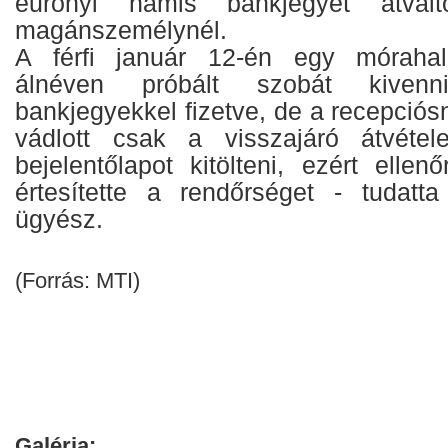
eurónyi hamis bankjegyet átválto
magánszemélynél.
A férfi január 12-én egy mórahal
álnéven próbált szobát kiven
bankjegyekkel fizetve, de a recepciósn
vádlott csak a visszajáró átvéte
bejelentőlapot kitölteni, ezért ellen
értesítette a rendőrséget - tudatt
ügyész.
(Forrás: MTI)
Galéria: