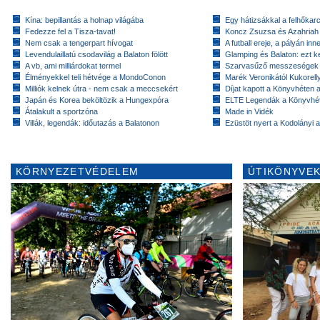
Kína: bepillantás a holnap világába
Egy hátizsákkal a felhőkarc
Fedezze fel a Tisza-tavat!
Koncz Zsuzsa és Azahriah
Nem csak a tengerpart hívogat
A futball ereje, a pályán inn
Levendulaillatú csodavilág a Balaton fölött
Glamping és Balaton: ezt ke
A vb, ami milliárdokat termel
Szarvasűző messzeségek
Élményekkel teli hétvége a MondoConon
Marék Veronikától Kukorell
Milliók kelnek útra - nem csak a meccsekért
Díjat kapott a Könyvhéten
Japán és Korea beköltözik a Hungexpóra
ELTE Legendák a Könyvhé
Átalakult a sportzóna
Made in Vidék
Villák, legendák: időutazás a Balatonon
Ezüstöt nyert a Kodolányi
KÖRNYEZETVÉDELEM
ÚTIKÖNYVEK