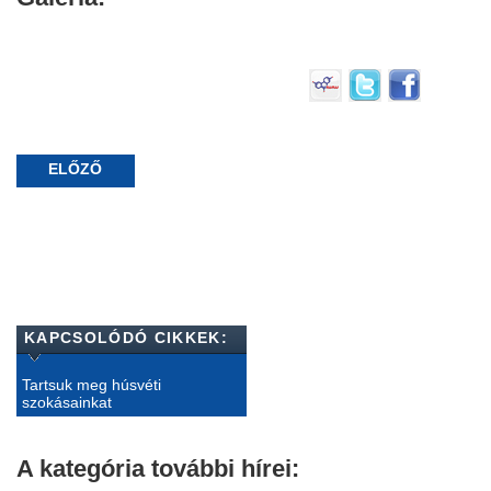
ELŐZŐ
KAPCSOLÓDÓ CIKKEK:
Tartsuk meg húsvéti
szokásainkat
A kategória további hírei: