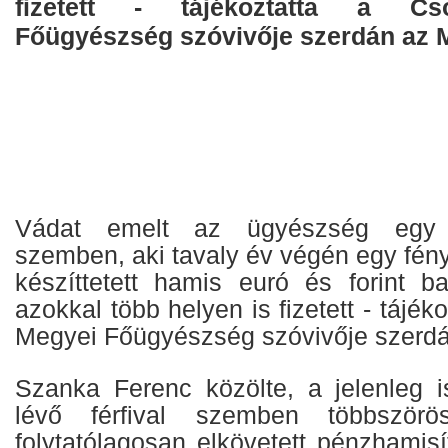
fizetett - tájékoztatta a C
Főügyészség szóvivője szerdán az M
Vádat emelt az ügyészség egy s
szemben, aki tavaly év végén egy fé
készíttetett hamis euró és forint b
azokkal több helyen is fizetett - tájé
Megyei Főügyészség szóvivője szerdá
Szanka Ferenc közölte, a jelenleg is
lévő férfival szemben többszörös
folytatólagosan elkövetett pénzhamisí