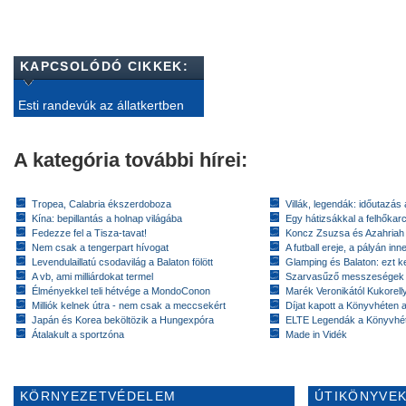
KAPCSOLÓDÓ CIKKEK:
Esti randevúk az állatkertben
A kategória további hírei:
Tropea, Calabria ékszerdoboza
Villák, legendák: időutazás
Kína: bepillantás a holnap világába
Egy hátizsákkal a felhőkarc
Fedezze fel a Tisza-tavat!
Koncz Zsuzsa és Azahriah
Nem csak a tengerpart hívogat
A futball ereje, a pályán inn
Levendulaillatú csodavilág a Balaton fölött
Glamping és Balaton: ezt ke
A vb, ami milliárdokat termel
Szarvasűző messzeségek
Élményekkel teli hétvége a MondoConon
Marék Veronikától Kukorell
Milliók kelnek útra - nem csak a meccsekért
Díjat kapott a Könyvhéten
Japán és Korea beköltözik a Hungexpóra
ELTE Legendák a Könyvhé
Átalakult a sportzóna
Made in Vidék
KÖRNYEZETVÉDELEM
ÚTIKÖNYVEK