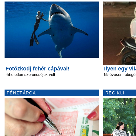
Fotózkodj fehér cápával!
Ilyen egy vi
Hihetetlen szerencséjük volt
89 évesen robogó
PÉNZTÁRCA
RECIKLI