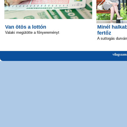
Van ötös a lottón
Minél halka
fertőz
Valaki megütötte a főnyereményt
A suttogás durván 
vilagszam