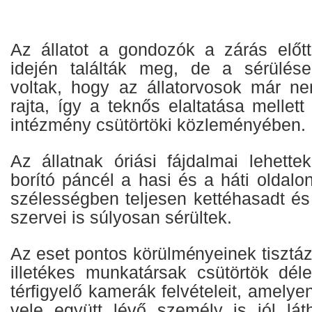
Az állatot a gondozók a zárás előt
idején találták meg, de a sérülése
voltak, hogy az állatorvosok már ne
rajta, így a teknős elaltatása mellett
intézmény csütörtöki közleményében.
Az állatnak óriási fájdalmai lehette
borító páncél a hasi és a háti oldalon 
szélességben teljesen kettéhasadt és 
szervei is súlyosan sérültek.
Az eset pontos körülményeinek tisztá
illetékes munkatársak csütörtök dél
térfigyelő kamerák felvételeit, amelye
vele együtt lévő személy is jól láth