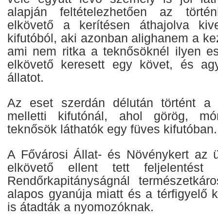
alapján feltételezhetően az törté
elkövető a kerítésen áthajolva kiv
kifutóból, aki azonban alighanem a kez
ami nem ritka a teknősöknél ilyen e
elkövető keresett egy követ, és ag
állatot.
Az eset szerdán délután történt a
melletti kifutónál, ahol görög, m
teknősök láthatók egy füves kifutóban.
A Fővárosi Állat- és Növénykert az 
elkövető ellent tett feljelentést
Rendőrkapitányságnál természetkáro
alapos gyanúja miatt és a térfigyelő k
is átadták a nyomozóknak.