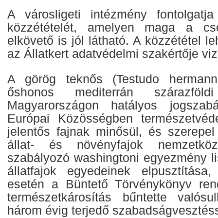
A városligeti intézmény fontolgatj
közzétételét, amelyen maga a c
elkövető is jól látható. A közzététel l
az Állatkert adatvédelmi szakértője viz
A görög teknős (Testudo hermanni
őshonos mediterrán szárazföld
Magyarországon hatályos jogszabá
Európai Közösségben természetvéd
jelentős fajnak minősül, és szerepel
állat- és növényfajok nemzetköz
szabályozó washingtoni egyezmény lis
állatfajok egyedeinek elpusztítása
esetén a Büntető Törvénykönyv rend
természetkárosítás bűntette valós
három évig terjedő szabadságvesztéss