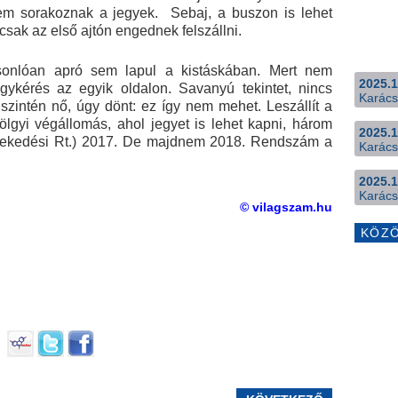
 sem sorakoznak a jegyek. Sebaj, a buszon is lehet
 csak az első ajtón engednek felszállni.
onlóan apró sem lapul a kistáskában. Mert nem
2025.1
gykérés az egyik oldalon. Savanyú tekintet, nincs
Karács
 szintén nő, úgy dönt: ez így nem mehet. Leszállít a
völgyi végállomás, ahol jegyet is lehet kapni, három
2025.1
lekedési Rt.) 2017. De majdnem 2018. Rendszám a
Karács
2025.1
Karács
© vilagszam.hu
KÖZ