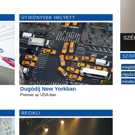
ÚTIKÖNYVEK HELYETT
SZÉ
SZÓF
megtal
vigyáz
minden
--
Dugódíj New Yorkban
Premier az USA-ban
RECIKLI