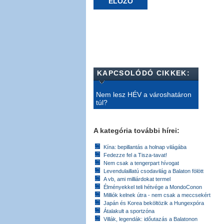
ELŐZŐ
KAPCSOLÓDÓ CIKKEK:
Nem lesz HÉV a városhatáron
túl?
A kategória további hírei:
Kína: bepillantás a holnap világába
Fedezze fel a Tisza-tavat!
Nem csak a tengerpart hívogat
Levendulaillatú csodavilág a Balaton fölött
A vb, ami milliárdokat termel
Élményekkel teli hétvége a MondoConon
Milliók kelnek útra - nem csak a meccsekért
Japán és Korea beköltözik a Hungexpóra
Átalakult a sportzóna
Villák, legendák: időutazás a Balatonon