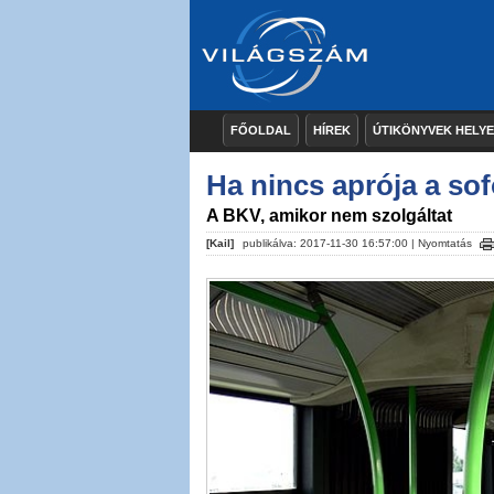
FŐOLDAL
HÍREK
ÚTIKÖNYVEK HELY
Ha nincs aprója a sof
A BKV, amikor nem szolgáltat
[Kail]
publikálva: 2017-11-30 16:57:00 |
Nyomtatás