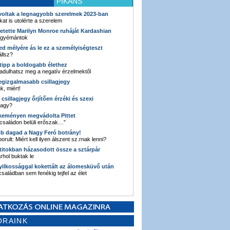
PIKÁNS
 voltak a legnagyobb szerelmek 2023-ban
kat is utolérte a szerelem
retette Marilyn Monroe ruháját Kardashian
 gyémántok
ked mélyére ás le ez a személyiségteszt
llsz?
i tipp a boldogabb élethez
adulhatsz meg a negatív érzelmektől
legizgalmasabb csillagjegy
k, miért!
3 csillagjegy őrjítően érzéki és szexi
vagy?
e keményen megvádolta Pittet
 családon belüli erőszak…”
bb dagad a Nagy Feró botrány!
orult: Miért kell ilyen álszent sz.rnak lenni?
 titokban házasodott össze a sztárpár
hol buktak le
yilkossággal kokettált az álomesküvő után
 családban sem fenékig tejfel az élet
ORAINK