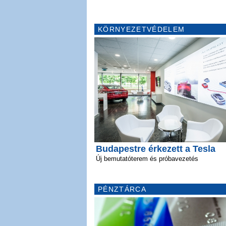
KÖRNYEZETVÉDELEM
Budapestre érkezett a Tesla
Új bemutatóterem és próbavezetés
PÉNZTÁRCA