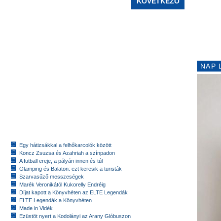
KÖVETKEZŐ
NAP 
Egy hátizsákkal a felhőkarcolók között
Koncz Zsuzsa és Azahriah a színpadon
A futball ereje, a pályán innen és túl
Glamping és Balaton: ezt keresik a turisták
Szarvasűző messzeségek
Marék Veronikától Kukorelly Endréig
Díjat kapott a Könyvhéten az ELTE Legendák
ELTE Legendák a Könyvhéten
Made in Vidék
Ezüstöt nyert a Kodolányi az Arany Glóbuszon