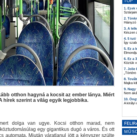
TOP
1. Ezek
Sztárjain
2. Tönk
Hiányzó
3. A lel
Készen á
4. 5 tut
Így szab
5. Ez a 
Elmondju
6. Ez a 
Köztük 
7. Joli
„Történt
8. Tová
Majka kib
9. Nagy
Nem akár
kább otthon hagyná a kocsit az ember lánya. Miért
10. Öng
 hírek szerint a világ egyik legjobbika.
A királyi
 mert dolga van ugye. Kocsi otthon marad, nem
 köztudomásúlag egy gigantikus dugó a város. És ott
MŰS
s automata. Miután váratlanul jött a kényszer szülte