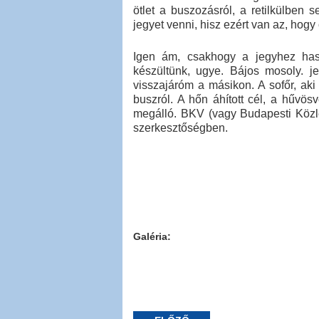
ötlet a buszozásról, a retilkülben
jegyet venni, hisz ezért van az, hogy
Igen ám, csakhogy a jegyhez has
készültünk, ugye. Bájos mosoly. je
visszajáróm a másikon. A sofőr, aki
buszról. A hőn áhított cél, a hűvös
megálló. BKV (vagy Budapesti Köz
szerkesztőségben.
Galéria: