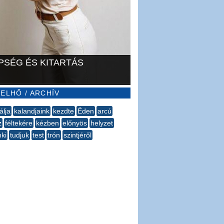
PSÉG ÉS KITARTÁS
ELHŐ / ARCHÍV
álja
kalandjaink
kezdte
Éden
arcú
z
féltekére
kézben
előnyös
helyzet
ki
tudjuk
test
trón
szintjéről