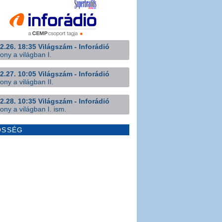
2.26. 18:35 Világszám - Inforádió
ony a világban I.
2.27. 10:05 Világszám - Inforádió
ony a világban II.
2.28. 10:35 Világszám - Inforádió
ony a világban I. ism.
ÖSSÉG