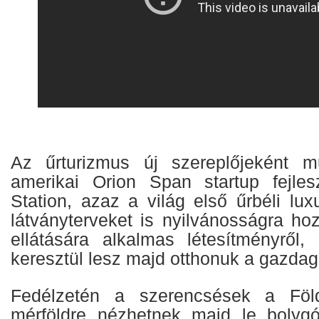
Az űrturizmus új szereplőjeként m
amerikai Orion Span startup fejles
Station, azaz a világ első űrbéli lux
látványterveket is nyilvánosságra ho
ellátására alkalmas létesítményről
keresztül lesz majd otthonuk a gazdag
Fedélzetén a szerencsések a Föld
mérföldre nézhetnek majd le bolyg