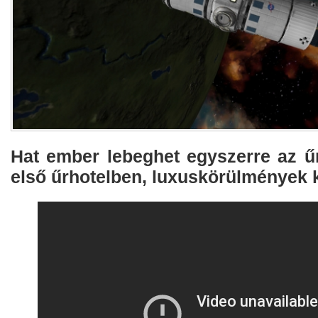
Hat ember lebeghet egyszerre az ű
első űrhotelben, luxuskörülmények k