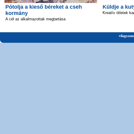
Pótolja a kieső béreket a cseh
Küldje a kut
kormány
Kreatív ötletek ka
A cél az alkalmazottak megtartása
vilagszam