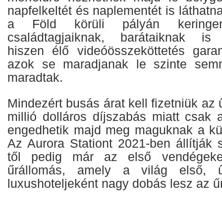
napfelkeltét és naplementét is láthat
a Föld körüli pályán keringe
családtagjaiknak, barátaiknak is
hiszen élő videóösszeköttetés gara
azok se maradjanak le szinte semmi
maradtak.
Mindezért busás árat kell fizetniük az
millió dolláros díjszabás miatt csak
engedhetik majd meg maguknak a kül
Az Aurora Stationt 2021-ben állítják 
től pedig már az első vendégeke
űrállomás, amely a világ első, ű
luxushoteljeként nagy dobás lesz az ű