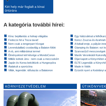
Két hely már foglalt a kínai
űrtúrára
A kategória további hírei:
Kína: bepillantás a holnap világába
Egy hátizsákkal a felhőkarc
Fedezze fel a Tisza-tavat!
Koncz Zsuzsa és Azahriah
Nem csak a tengerpart hívogat
A futball ereje, a pályán inn
Levendulaillatú csodavilág a Balaton fölött
Glamping és Balaton: ezt ke
A vb, ami milliárdokat termel
Szarvasűző messzeségek
Élményekkel teli hétvége a MondoConon
Marék Veronikától Kukorell
Milliók kelnek útra - nem csak a meccsekért
Díjat kapott a Könyvhéten
Japán és Korea beköltözik a Hungexpóra
ELTE Legendák a Könyvhé
Átalakult a sportzóna
Made in Vidék
Villák, legendák: időutazás a Balatonon
Ezüstöt nyert a Kodolányi
KÖRNYEZETVÉDELEM
ÚTIKÖNYVEK