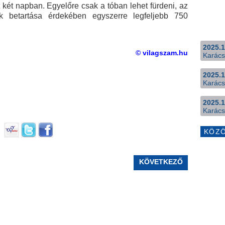
lt két napban. Egyelőre csak a tóban lehet fürdeni, az
k betartása érdekében egyszerre legfeljebb 750
2025.1
© vilagszam.hu
Karács
2025.1
Karács
2025.1
Karács
KÖZ
KÖVETKEZŐ