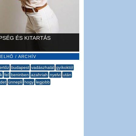
PSÉG ÉS KITARTÁS
ELHŐ / ARCHÍV
ertőz
budapest
vadászhalál
gyíkoktól
k
fel
beninben
azahriah
nyelvi
után
ldet
ünnepli
hogy
legjobb