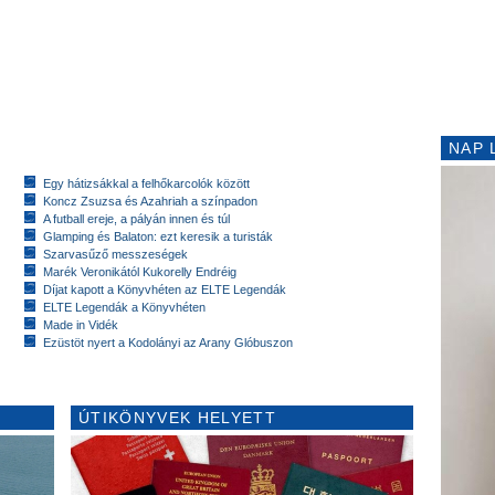
NAP 
Egy hátizsákkal a felhőkarcolók között
Koncz Zsuzsa és Azahriah a színpadon
A futball ereje, a pályán innen és túl
Glamping és Balaton: ezt keresik a turisták
Szarvasűző messzeségek
Marék Veronikától Kukorelly Endréig
Díjat kapott a Könyvhéten az ELTE Legendák
ELTE Legendák a Könyvhéten
Made in Vidék
Ezüstöt nyert a Kodolányi az Arany Glóbuszon
ÚTIKÖNYVEK HELYETT