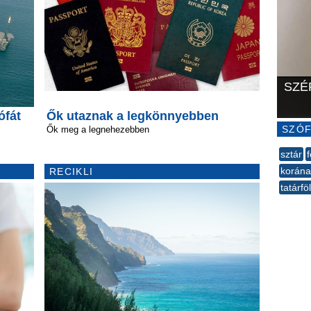
SZÉ
ófát
Ők utaznak a legkönnyebben
SZÓF
Ők meg a legnehezebben
sztár
f
korána
RECIKLI
tatárfö
--