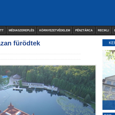
ETT
MÉDIASZEREPLÉS
KÖRNYEZETVÉDELEM
PÉNZTÁRCA
RECIKLI
zan fürödtek
KE