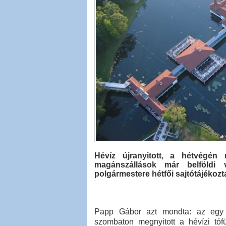
Hévíz újranyitott, a hétvégé
magánszállások már belföldi
polgármestere hétfői sajtótájékozt
Papp Gábor azt mondta: az egy 
szombaton megnyitott a hévízi tó