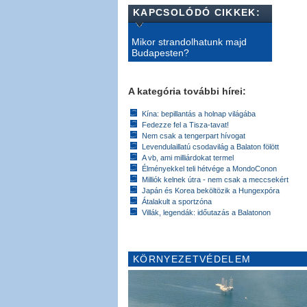
KAPCSOLÓDÓ CIKKEK:
Mikor strandolhatunk majd
Budapesten?
A kategória további hírei:
Kína: bepillantás a holnap világába
Fedezze fel a Tisza-tavat!
Nem csak a tengerpart hívogat
Levendulaillatú csodavilág a Balaton fölött
A vb, ami milliárdokat termel
Élményekkel teli hétvége a MondoConon
Milliók kelnek útra - nem csak a meccsekért
Japán és Korea beköltözik a Hungexpóra
Átalakult a sportzóna
Villák, legendák: időutazás a Balatonon
KÖRNYEZETVÉDELEM