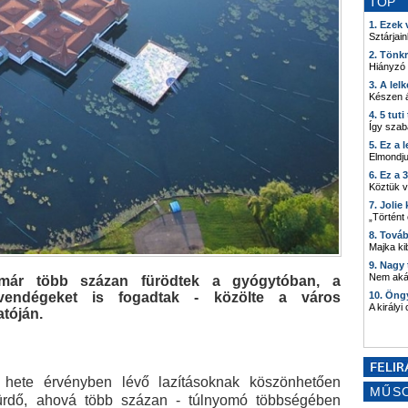
TOP
1. Ezek
Sztárjain
2. Tönk
Hiányzó
3. A lel
Készen á
4. 5 tut
Így szab
5. Ez a 
Elmondju
6. Ez a 
Köztük 
7. Joli
„Történt
8. Tová
Majka kib
9. Nagy
Nem akár
n már több százan fürödtek a gyógytóban, a
 vendégeket is fogadtak - közölte a város
10. Öng
A királyi
atóján.
hete érvényben lévő lazításoknak köszönhetően
MŰS
fürdő, ahová több százan - túlnyomó többségében