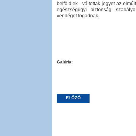
belföldiek - váltottak jegyet az elmú
egészségügyi biztonsági szabályo
vendéget fogadnak.
Galéria:
ELŐZŐ