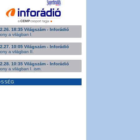
2.26. 18:35 Világszám - Inforádió
ony a világban I.
2.27. 10:05 Világszám - Inforádió
ony a világban II.
2.28. 10:35 Világszám - Inforádió
ony a világban I. ism.
ÖSSÉG