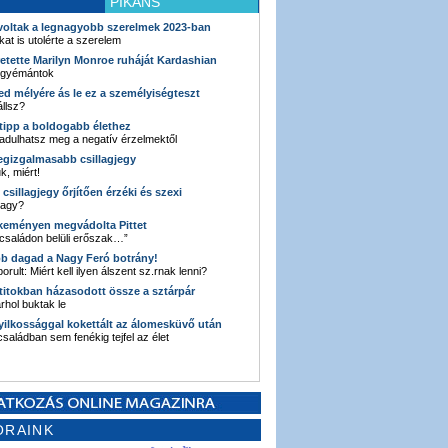
PIKÁNS
 voltak a legnagyobb szerelmek 2023-ban
kat is utolérte a szerelem
retette Marilyn Monroe ruháját Kardashian
 gyémántok
ked mélyére ás le ez a személyiségteszt
llsz?
i tipp a boldogabb élethez
adulhatsz meg a negatív érzelmektől
legizgalmasabb csillagjegy
k, miért!
3 csillagjegy őrjítően érzéki és szexi
vagy?
e keményen megvádolta Pittet
 családon belüli erőszak…”
bb dagad a Nagy Feró botrány!
orult: Miért kell ilyen álszent sz.rnak lenni?
 titokban házasodott össze a sztárpár
hol buktak le
yilkossággal kokettált az álomesküvő után
 családban sem fenékig tejfel az élet
ORAINK