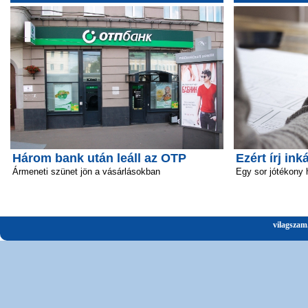
Három bank után leáll az OTP
Ezért írj ink
Ármeneti szünet jön a vásárlásokban
Egy sor jótékony 
vilagszam