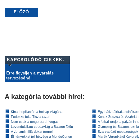
ELŐZŐ
KAPCSOLÓDÓ CIKKEK:
Erre figyeljen a nyaralás
tervezésénél!
A kategória további hírei:
Kína: bepillantás a holnap világába
Egy hátizsákkal a felhőkarc
Fedezze fel a Tisza-tavat!
Koncz Zsuzsa és Azahriah
Nem csak a tengerpart hívogat
A futball ereje, a pályán inn
Levendulaillatú csodavilág a Balaton fölött
Glamping és Balaton: ezt ke
A vb, ami milliárdokat termel
Szarvasűző messzeségek
Élményekkel teli hétvége a MondoConon
Marék Veronikától Kukorell