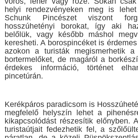
vörös, fehér vagy rozé. Sokan csa
helyi rendezvényeken meg is lehet 
Schunk Pincészet viszont fo
hosszúhetényi borokat, így aki ha
belőlük, vagy később máshol megvá
keresheti. A borospincéket is érdemes 
azokon a turisták megismerhetik a 
bortermelőket, de magáról a borkészí
érdekes információ, történet elh
pincetúrán.
Kerékpáros paradicsom is Hosszúhetén
megfelelő helyszín lehet a pihenésr
kikapcsolódást részesítik előnyben. 
turistaútjait fedezhetik fel, a szőlőü
páratlan, de a közeli Püspökszentlá