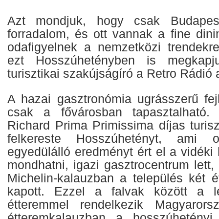
Azt mondjuk, hogy csak Budapest
forradalom, és ott vannak a fine din
odafigyelnek a nemzetközi trendekr
ezt Hosszúhetényben is megkap
turisztikai szakújságíró a Retro Rádió
A hazai gasztronómia ugrásszerű fe
csak a fővárosban tapasztalható.
Richard Prima Primissima díjas turisz
felkereste Hosszúhetényt, ami o
egyedülálló eredményt ért el a vidéki 
mondhatni, igazi gasztrocentrum lett
Michelin-kalauzban a település két é
kapott. Ezzel a falvak között a le
étteremmel rendelkezik Magyarors
étteremkalauzban a hosszúhetény