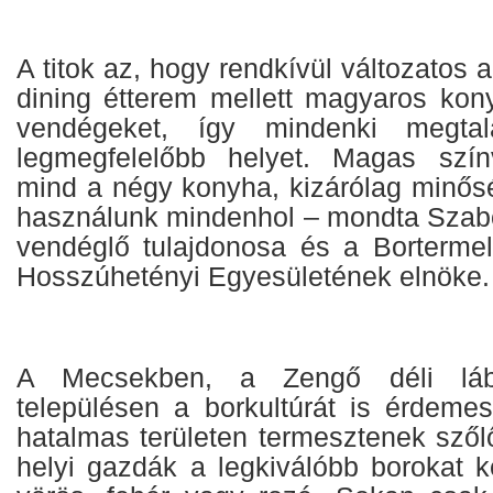
A titok az, hogy rendkívül változatos a 
dining étterem mellett magyaros kony
vendégeket, így mindenki megta
legmegfelelőbb helyet. Magas szí
mind a négy konyha, kizárólag minős
használunk mindenhol – mondta Szab
vendéglő tulajdonosa és a Borterme
Hosszúhetényi Egyesületének elnöke.
A Mecsekben, a Zengő déli lába
településen a borkultúrát is érdemes
hatalmas területen termesztenek szől
helyi gazdák a legkiválóbb borokat k