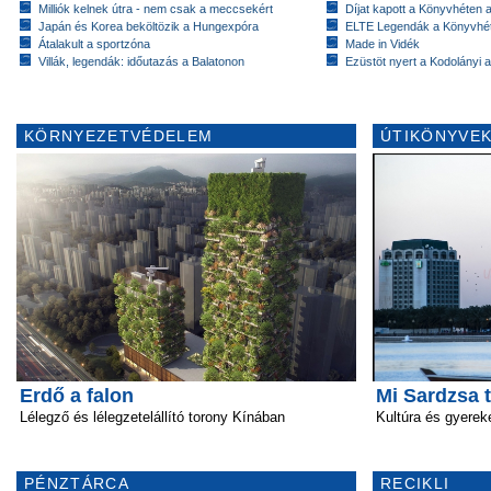
Milliók kelnek útra - nem csak a meccsekért
Díjat kapott a Könyvhéten
Japán és Korea beköltözik a Hungexpóra
ELTE Legendák a Könyvhé
Átalakult a sportzóna
Made in Vidék
Villák, legendák: időutazás a Balatonon
Ezüstöt nyert a Kodolányi
KÖRNYEZETVÉDELEM
ÚTIKÖNYVEK
Erdő a falon
Mi Sardzsa 
Lélegző és lélegzetelállító torony Kínában
Kultúra és gyere
PÉNZTÁRCA
RECIKLI