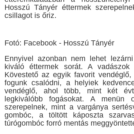
Hosszú Tányér éttermek szerepelnek
csillagot is őriz.
Fotó: Facebook - Hosszú Tányér
Ennyivel azonban nem lehet lezárni
kiváló éttermek sorát. A vadászok
Kövestető az egyik favorit vendéglő,
fogunk csalódni, a helyiek kedvenc
vendéglő, ahol több, mint két évt
legkiválóbb fogásokat. A menün o
szerepelnek, mint a vargánya sertésv
gombóc, a töltött káposzta szarv
túrógombóc forró mentás meggyöntette