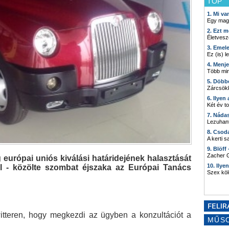
TOP
1. Mi v
Egy mag
2. Ezt m
Életvesz
3. Emel
Ez (is) l
4. Menj
Több min
5. Döbb
Zárcsökk
6. Ilyen
Két év t
7. Náda
Lezuhant
8. Csod
A kerti 
9. Blöff
Zacher G
 európai uniós kiválási határidejének halasztását
10. Ilye
ól - közölte szombat éjszaka az Európai Tanács
Szex kö
itteren, hogy megkezdi az ügyben a konzultációt a
MŰS