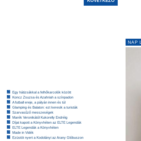
KÖVETKEZŐ
NAP 
Egy hátizsákkal a felhőkarcolók között
Koncz Zsuzsa és Azahriah a színpadon
A futball ereje, a pályán innen és túl
Glamping és Balaton: ezt keresik a turisták
Szarvasűző messzeségek
Marék Veronikától Kukorelly Endréig
Díjat kapott a Könyvhéten az ELTE Legendák
ELTE Legendák a Könyvhéten
Made in Vidék
Ezüstöt nyert a Kodolányi az Arany Glóbuszon