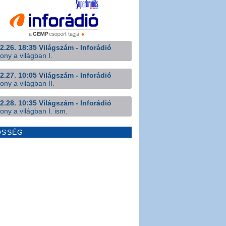
2.26. 18:35 Világszám - Inforádió
ony a világban I.
2.27. 10:05 Világszám - Inforádió
ony a világban II.
2.28. 10:35 Világszám - Inforádió
ony a világban I. ism.
ÖSSÉG