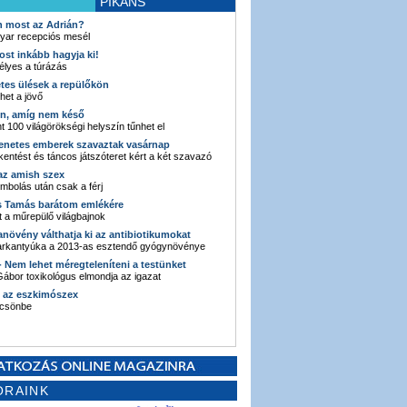
PIKÁNS
an most az Adrián?
yar recepciós mesél
ost inkább hagyja ki!
élyes a túrázás
etes ülések a repülőkön
ehet a jövő
en, amíg nem késő
t 100 világörökségi helyszín tűnhet el
enetes emberek szavaztak vasárnap
entést és táncos játszóteret kért a két szavazó
 az amish szex
ombolás után csak a férj
s Tamás barátom emlékére
 a műrepülő világbajnok
anövény válthatja ki az antibiotikumokat
sarkantyúka a 2013-as esztendő gyógynövénye
 - Nem lehet méregteleníteni a testünket
ábor toxikológus elmondja az igazat
n az eszkimószex
lcsönbe
ORAINK