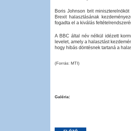
Boris Johnson brit miniszterelnököt
Brexit halasztásának kezdeményez
fogadta el a kiválás feltételrendszeré
A BBC által név nélkül idézett kor
levelet, amely a halasztást kezdemén
hogy hibás döntésnek tartaná a halas
(Forrás: MTI)
Galéria: