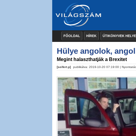
FŐOLDAL
HÍREK
ÚTIKÖNYVEK HELY
Hülye angolok, angol
Megint halaszthatják a Brexitet
[seifert.p]
publikálva: 2019-10-20 07:19:00 |
Nyomtatá