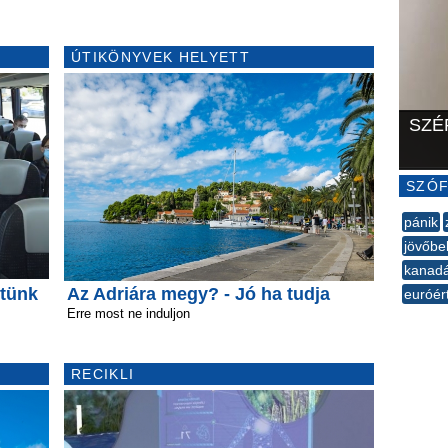
ÚTIKÖNYVEK HELYETT
SZÉ
SZÓF
pánik
jövőbel
kanad
tünk
Az Adriára megy? - Jó ha tudja
euróér
Erre most ne induljon
--
RECIKLI