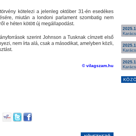
 törvény kötelezi a jelenleg október 31-én esedékes
ésére, miután a londoni parlament szombatig nem
ről e héten kötött új megállapodást.
2025.1
Karács
mányforrások szerint Johnson a Tusknak címzett első
yezi, nem írta alá, csak a másodikat, amelyben közli,
2025.1
ztást.
Karács
2025.1
© vilagszam.hu
Karács
KÖZ