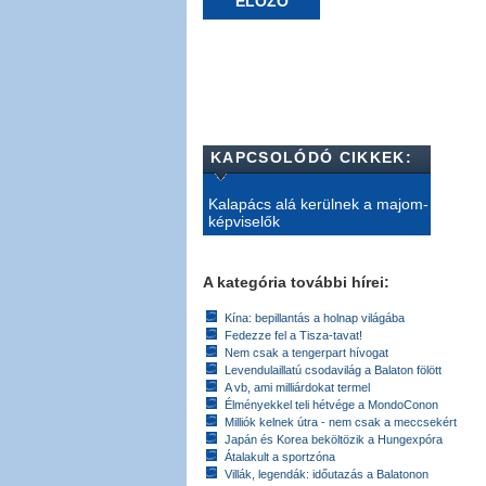
ELŐZŐ
KAPCSOLÓDÓ CIKKEK:
Kalapács alá kerülnek a majom-
képviselők
A kategória további hírei:
Kína: bepillantás a holnap világába
Fedezze fel a Tisza-tavat!
Nem csak a tengerpart hívogat
Levendulaillatú csodavilág a Balaton fölött
A vb, ami milliárdokat termel
Élményekkel teli hétvége a MondoConon
Milliók kelnek útra - nem csak a meccsekért
Japán és Korea beköltözik a Hungexpóra
Átalakult a sportzóna
Villák, legendák: időutazás a Balatonon