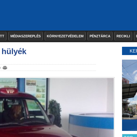
ETT
MÉDIASZEREPLÉS
KÖRNYEZETVÉDELEM
PÉNZTÁRCA
RECIKLI
 hülyék
KE
s