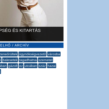
PSÉG ÉS KITARTÁS
ELHŐ / ARCHÍV
zeneőrültek
ügynökségvezető
városba
i
balesetek
tagadhatna
szemetet
ában
gázolt
ez
utcában
száz
hazai
t