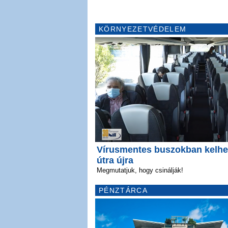
KÖRNYEZETVÉDELEM
Vírusmentes buszokban kelhe
útra újra
Megmutatjuk, hogy csinálják!
PÉNZTÁRCA