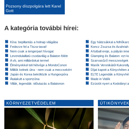
Pozsony díszpolgára lett Karel
Gott
A kategória további hírei:
Kína: bepillantás a holnap világába
Egy hátizsákkal a felhőkarc
Fedezze fel a Tisza-tavat!
Koncz Zsuzsa és Azahriah
Nem csak a tengerpart hívogat
A futball ereje, a pályán inn
Levendulaillatú csodavilág a Balaton fölött
Glamping és Balaton: ezt ke
A vb, ami milliárdokat termel
Szarvasűző messzeségek
Élményekkel teli hétvége a MondoConon
Marék Veronikától Kukorell
Milliók kelnek útra - nem csak a meccsekért
Díjat kapott a Könyvhéten
Japán és Korea beköltözik a Hungexpóra
ELTE Legendák a Könyvhé
Átalakult a sportzóna
Made in Vidék
Villák, legendák: időutazás a Balatonon
Ezüstöt nyert a Kodolányi
KÖRNYEZETVÉDELEM
ÚTIKÖNYVEK