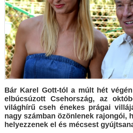
Bár Karel Gott-tól a múlt hét végé
elbúcsúzott Csehország, az októb
világhírű cseh énekes prágai villá
nagy számban özönlenek rajongói, h
helyezzenek el és mécsest gyújtsan