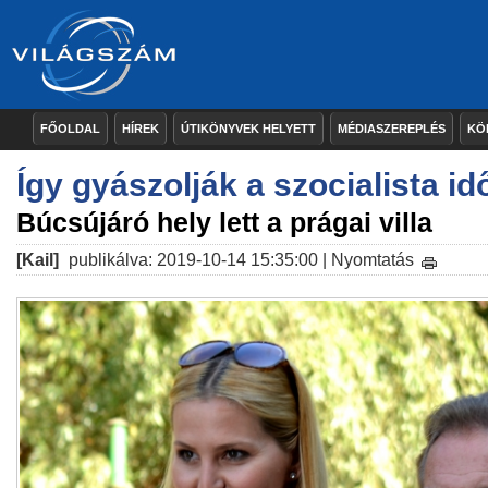
FŐOLDAL
HÍREK
ÚTIKÖNYVEK HELYETT
MÉDIASZEREPLÉS
KÖ
Így gyászolják a szocialista id
Búcsújáró hely lett a prágai villa
[Kail]
publikálva: 2019-10-14 15:35:00 |
Nyomtatás