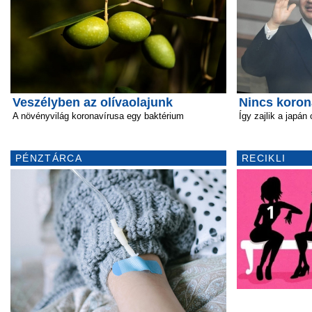
Veszélyben az olívaolajunk
Nincs koron
A növényvilág koronavírusa egy baktérium
Így zajlik a japán
PÉNZTÁRCA
RECIKLI