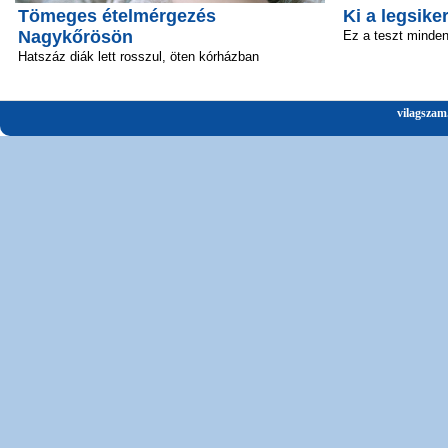
Tömeges ételmérgezés
Ki a legsik
Nagykőrösön
Ez a teszt minden 
Hatszáz diák lett rosszul, öten kórházban
vilagszam