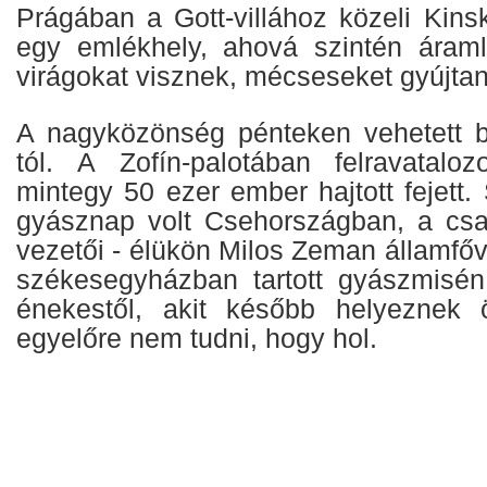
Prágában a Gott-villához közeli Kins
egy emlékhely, ahová szintén áraml
virágokat visznek, mécseseket gyújta
A nagyközönség pénteken vehetett b
tól. A Zofín-palotában felravataloz
mintegy 50 ezer ember hajtott fejett
gyásznap volt Csehországban, a csa
vezetői - élükön Milos Zeman államfőve
székesegyházban tartott gyászmisén
énekestől, akit később helyeznek 
egyelőre nem tudni, hogy hol.