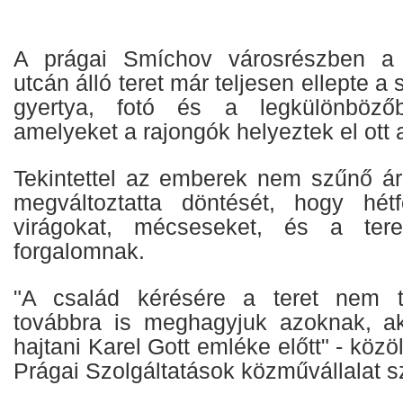
A prágai Smíchov városrészben a
utcán álló teret már teljesen ellepte a
gyertya, fotó és a legkülönbözőb
amelyeket a rajongók helyeztek el ott 
Tekintettel az emberek nem szűnő ár
megváltoztatta döntését, hogy hétf
virágokat, mécseseket, és a tere
forgalomnak.
"A család kérésére a teret nem t
továbbra is meghagyjuk azoknak, ak
hajtani Karel Gott emléke előtt" - köz
Prágai Szolgáltatások közművállalat s