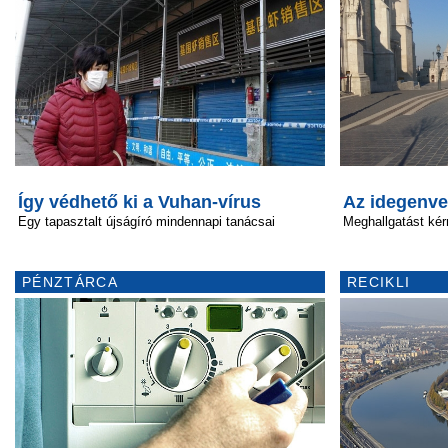
Így védhető ki a Vuhan-vírus
Az idegenve
Egy tapasztalt újságíró mindennapi tanácsai
Meghallgatást ké
PÉNZTÁRCA
RECIKLI