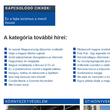
KAPCSOLÓDÓ CIKKEK:
Ez a fajta turizmus a menő
ősszel
A kategória további hírei:
Itt vannak Magyarország díjnyertes szállodái!
Elképesztő magyar eredmé
Vége a magyar Medve sajtnak
Polo Pub - Egy legendás h
Ismét pályázhatnak támogatásra az éttermek
Két kétcsillagos éttermünk 
Hagyomány és megújulás
Az ország legnagyobb gír
Magyar továbbjutás a Bocuse D Or-on
A Michelin szemlézi a vidék
Ez a Quintessence szerint a legjobb pálinka
Kisvonat hozza a trópusok
Kenguru, bölény és békacomb a Spiritben
A kékfrankos hangjai
Ilyet még biztosan nem kóstolt!
Mit ettek és mennyiért a Sz
Csodát láttunk a Gourmet fesztiválon
Egyre jobban bírják a magy
Bibi Graetz borai
KÖRNYEZETVÉDELEM
ÚTIKÖNYVEK