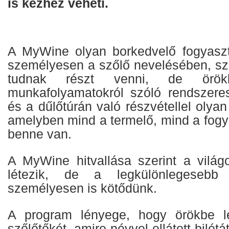
is kézhez veheti.
A MyWine olyan borkedvelő fogyaszt
személyesen a szőlő nevelésében, s
tudnak részt venni, de örök
munkafolyamatokról szóló rendszeres
és a dűlőtúrán való részvétellel olyan
amelyben mind a termelő, mind a fogy
benne van.
A MyWine hitvallása szerint a világ
létezik, de a legkülönlegesebb
személyesen is kötődünk.
A program lényege, hogy örökbe l
szőlőtőkét, amire névvel ellátott bilétá