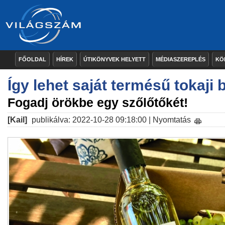
FŐOLDAL
HÍREK
ÚTIKÖNYVEK HELYETT
MÉDIASZEREPLÉS
KÖ
Így lehet saját termésű tokaji 
Fogadj örökbe egy szőlőtőkét!
[Kail]
publikálva: 2022-10-28 09:18:00 |
Nyomtatás