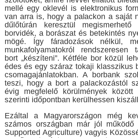
mellé egy oklevél is elektronikus fo
van arra is, hogy a palackon a saját 
dűlőtúrán keresztül megismerhető a
borvidék, a borászat és betekintés ny
mögé. Így fáradozások nélkül, mé
munkafolyamatokról rendszeresen t
bort „készíteni”. Kétféle bor közül le
édes és egy száraz tokaji klasszikus b
csomagajánlatokban. A borbank szol
teszi, hogy a bort a palackozástól s
évig megfelelő körülmények között 
szerinti időpontban kerülhessen kiszáll
Ezáltal a Magyarországon még kev
számos országban már jól működő
Supported Agriculture) vagyis Közössé