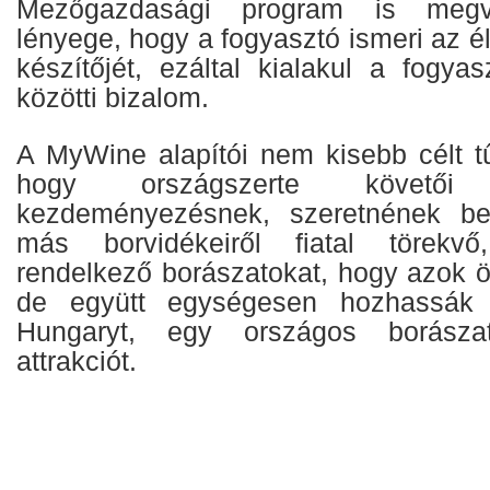
Mezőgazdasági program is megva
lényege, hogy a fogyasztó ismeri az él
készítőjét, ezáltal kialakul a fogya
közötti bizalom.
A MyWine alapítói nem kisebb célt tű
hogy országszerte követő
kezdeményezésnek, szeretnének be
más borvidékeiről fiatal törekvő
rendelkező borászatokat, hogy azok 
de együtt egységesen hozhassák
Hungaryt, egy országos borászati
attrakciót.