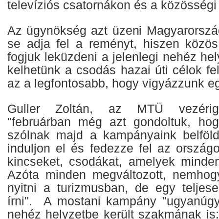
televíziós csatornákon és a közösségi
Az ügynökség azt üzeni Magyarorszá
se adja fel a reményt, hiszen közös
fogjuk leküzdeni a jelenlegi nehéz hel
kelhetünk a csodás hazai úti célok f
az a legfontosabb, hogy vigyázzunk e
Guller Zoltán, az MTÜ vezériga
"februárban még azt gondoltuk, hogy
szólnak majd a kampányaink belföldö
induljon el és fedezze fel az országot
kincseket, csodákat, amelyek mindenh
Azóta minden megváltozott, nemhogy 
nyitni a turizmusban, de egy teljese
írni". A mostani kampány "ugyanúgy
nehéz helyzetbe került szakmának is: