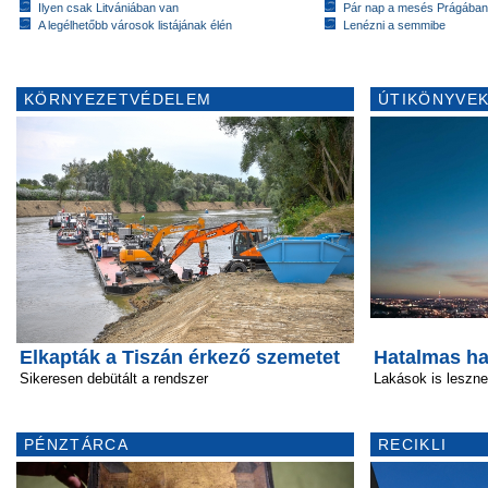
Ilyen csak Litvániában van
Pár nap a mesés Prágában
A legélhetőbb városok listájának élén
Lenézni a semmibe
KÖRNYEZETVÉDELEM
ÚTIKÖNYVEK
Elkapták a Tiszán érkező szemetet
Hatalmas ha
Sikeresen debütált a rendszer
Lakások is leszn
PÉNZTÁRCA
RECIKLI