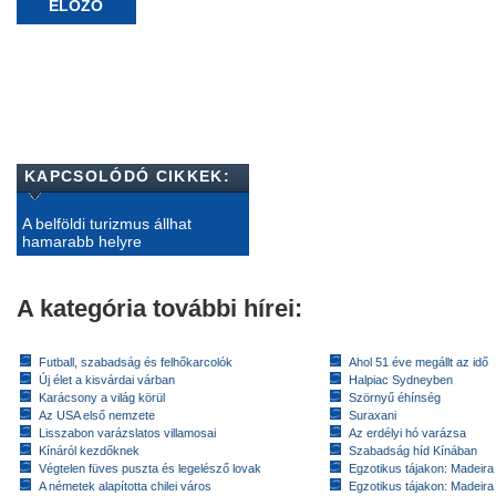
ELŐZŐ
KAPCSOLÓDÓ CIKKEK:
A belföldi turizmus állhat
hamarabb helyre
A kategória további hírei:
Futball, szabadság és felhőkarcolók
Ahol 51 éve megállt az idő
Új élet a kisvárdai várban
Halpiac Sydneyben
Karácsony a világ körül
Szörnyű éhínség
Az USA első nemzete
Suraxani
Lisszabon varázslatos villamosai
Az erdélyi hó varázsa
Kínáról kezdőknek
Szabadság híd Kínában
Végtelen füves puszta és legelésző lovak
Egzotikus tájakon: Madeira 
A németek alapította chilei város
Egzotikus tájakon: Madeira 