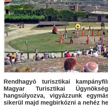
Rendhagyó turisztikai kampányfil
Magyar Turisztikai Ügynöks
hangsúlyozva, vigyázzunk egymá
sikerül majd megbirkózni a nehéz hel