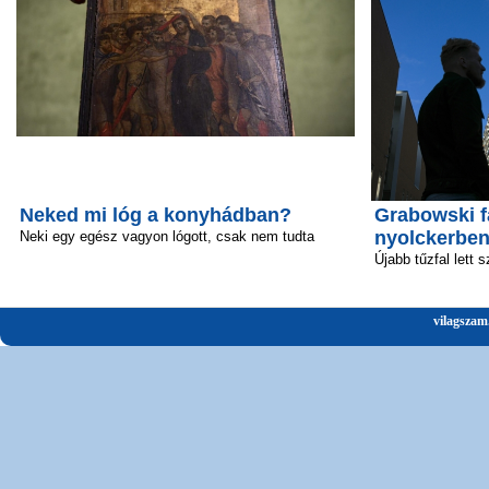
Neked mi lóg a konyhádban?
Grabowski f
nyolckerbe
Neki egy egész vagyon lógott, csak nem tudta
Újabb tűzfal lett 
vilagszam