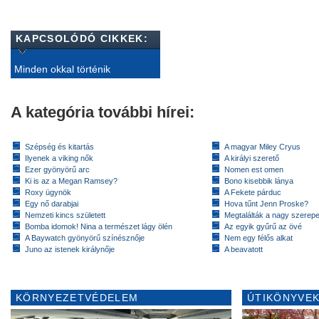
KAPCSOLÓDÓ CIKKEK:
Minden okkal történik
A kategória további hírei:
Szépség és kitartás
A magyar Miley Cryus
Ilyenek a viking nők
A királyi szerető
Ezer gyönyörű arc
Nomen est omen
Ki is az a Megan Ramsey?
Bono kisebbik lánya
Roxy ügynök
A Fekete párduc
Egy nő darabjai
Hova tűnt Jenn Proske?
Nemzeti kincs született
Megtalálták a nagy szerep
Bomba idomok! Nina a természet lágy ölén
Az egyik gyűrű az övé
A Baywatch gyönyörű színésznője
Nem egy félős alkat
Juno az istenek királynője
A beavatott
KÖRNYEZETVÉDELEM
ÚTIKÖNYVEK