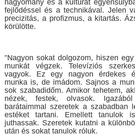
hagyomány és a kultúrát egyensúlyban
fejlődéssel és a technikával. Jelen 
precizitás, a profizmus, a kitartás. Á
körülötte.
"Nagyon sokat dolgozom, hiszen egy k
munkát végzek. Televíziós szerkes
vagyok. Ez egy nagyon érdekes 
munka is, de imádom. Sajnos a munk
sok szabadidőm. Amikor tehetem, akk
nézek, festek, olvasok. Igazából
barátaimmal szeretek a szabadban l
estéket tartani. Emellett tanulok 
juthassak. Szeretek kutatni a különb
után és sokat tanulok róluk.