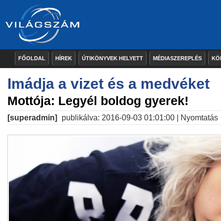
FŐOLDAL
HÍREK
ÚTIKÖNYVEK HELYETT
MÉDIASZEREPLÉS
KÖ
Imádja a vizet és a medvéket
Mottója: Legyél boldog gyerek!
[superadmin]
publikálva: 2016-09-03 01:01:00 |
Nyomtatás