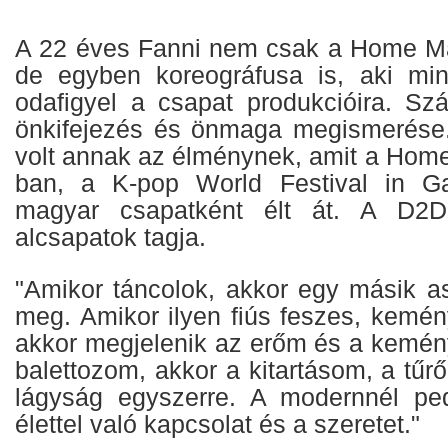
A 22 éves Fanni nem csak a Home Ma
de egyben koreográfusa is, aki mi
odafigyel a csapat produkcióira. S
önkifejezés és önmaga megismerése.
volt annak az élménynek, amit a Hom
ban, a K-pop World Festival in G
magyar csapatként élt át. A D
alcsapatok tagja.
"Amikor táncolok, akkor egy másik 
meg. Amikor ilyen fiús feszes, kemén
akkor megjelenik az erőm és a kemén
balettozom, akkor a kitartásom, a tű
lágyság egyszerre. A modernnél ped
élettel való kapcsolat és a szeretet."