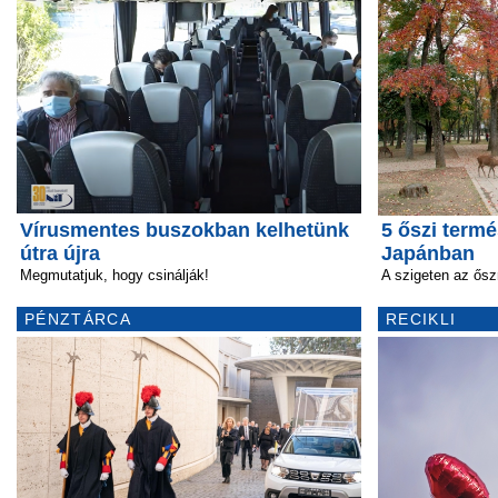
Vírusmentes buszokban kelhetünk
5 őszi termé
útra újra
Japánban
Megmutatjuk, hogy csinálják!
A szigeten az ősz
PÉNZTÁRCA
RECIKLI