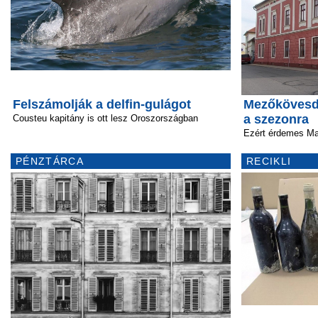
Felszámolják a delfin-gulágot
Mezőkövesd 
a szezonra
Cousteu kapitány is ott lesz Oroszországban
Ezért érdemes Ma
PÉNZTÁRCA
RECIKLI