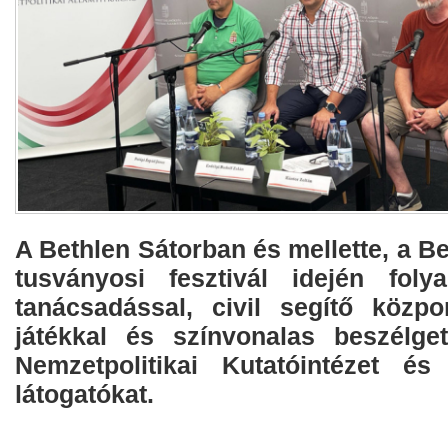
A Bethlen Sátorban és mellette, a B
tusványosi fesztivál idején foly
tanácsadással, civil segítő közpon
játékkal és színvonalas beszélge
Nemzetpolitikai Kutatóintézet 
látogatókat.