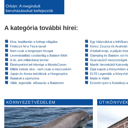
Orbán: A megindult
beruházásokat befejezzük
A kategória további hírei:
Kína: bepillantás a holnap világába
Egy hátizsákkal a felhőkarc
Fedezze fel a Tisza-tavat!
Koncz Zsuzsa és Azahriah
Nem csak a tengerpart hívogat
A futball ereje, a pályán inn
Levendulaillatú csodavilág a Balaton fölött
Glamping és Balaton: ezt ke
A vb, ami milliárdokat termel
Szarvasűző messzeségek
Élményekkel teli hétvége a MondoConon
Marék Veronikától Kukorell
Milliók kelnek útra - nem csak a meccsekért
Díjat kapott a Könyvhéten
Japán és Korea beköltözik a Hungexpóra
ELTE Legendák a Könyvhé
Átalakult a sportzóna
Made in Vidék
Villák, legendák: időutazás a Balatonon
Ezüstöt nyert a Kodolányi
KÖRNYEZETVÉDELEM
ÚTIKÖNYVEK