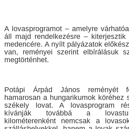
A lovasprogramot – amelyre várhatóan
áll majd rendelkezésre – kiterjeszti
medencére. A nyílt pályázatok előkés
van, reményei szerint elbírálásuk 
megtörténhet.
Potápi Árpád János reményét fe
hamarosan a hungarikumok köréhez s
székely lovat. A lovasprogram rés
kívánják továbbá a lovastur
kilométerenként nemcsak a lovasok
szálláshelyekkel, hanem a lovak szá