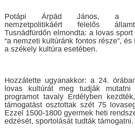
Potápi Árpád János, a Mini
nemzetpolitikáért felelős állam
Tusnádfürdőn elmondta: a lovas sport 
“a nemzeti kultúránk fontos része”, és
a székely kultúra esetében.
Hozzátette ugyanakkor: a 24. órába
lovas kultúrát meg tudják mutatni 
programot tavaly Erdélyben kezdték, 
támogatást osztottak szét 75 lovase
Ezzel 1500-1800 gyermek heti rendsze
edzését, sportolását tudták támogatni.