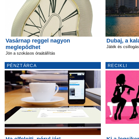
Vasárnap reggel nagyon
Dubaj, a kal
meglepődhet
Játék és csillogás
Jön a szokásos óraátállítás
PÉNZTÁRCA
RECIKLI
Ha elfelejti, pórul jár!
Ki a legsik