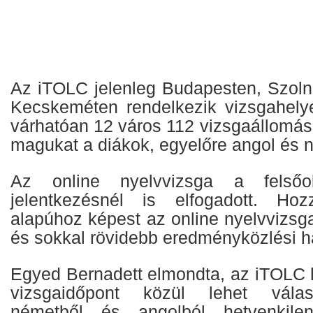
Az iTOLC jelenleg Budapesten, Szol
Kecskeméten rendelkezik vizsgahelye
várhatóan 12 város 112 vizsgaállomás
magukat a diákok, egyelőre angol és 
Az online nyelvvizsga a felsőok
jelentkezésnél is elfogadott. Hoz
alapúhoz képest az online nyelvvizsg
és sokkal rövidebb eredményközlési hat
Egyed Bernadett elmondta, az iTOLC
vizsgaidőpont közül lehet válas
németből és angolból hetvenkilen