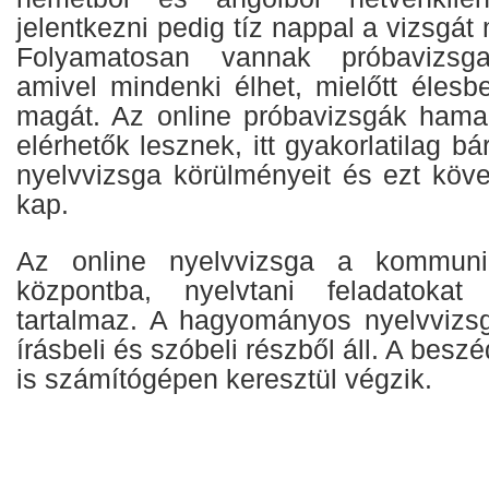
jelentkezni pedig tíz nappal a vizsgát
Folyamatosan vannak próbavizsga-
amivel mindenki élhet, mielőtt éles
magát. Az online próbavizsgák hamar
elérhetők lesznek, itt gyakorlatilag bá
nyelvvizsga körülményeit és ezt köve
kap.
Az online nyelvvizsga a kommunik
központba, nyelvtani feladatokat
tartalmaz. A hagyományos nyelvvizs
írásbeli és szóbeli részből áll. A bes
is számítógépen keresztül végzik.