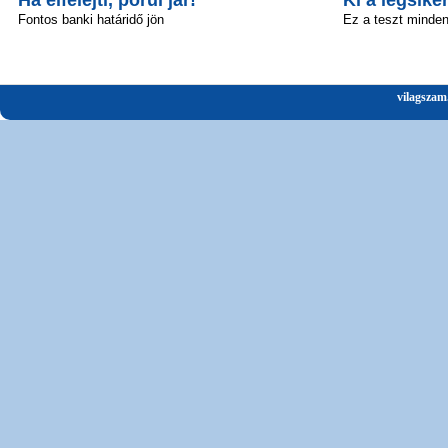
Fontos banki határidő jön
Ez a teszt minden 
vilagszam