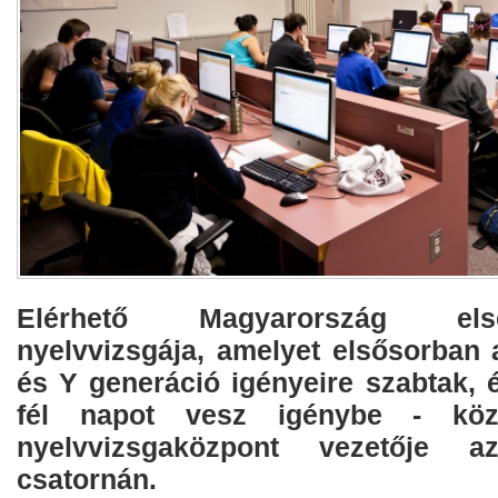
Elérhető Magyarország els
nyelvvizsgája, amelyet elsősorban 
és Y generáció igényeire szabtak, és
fél napot vesz igénybe - kö
nyelvvizsgaközpont vezetője 
csatornán.