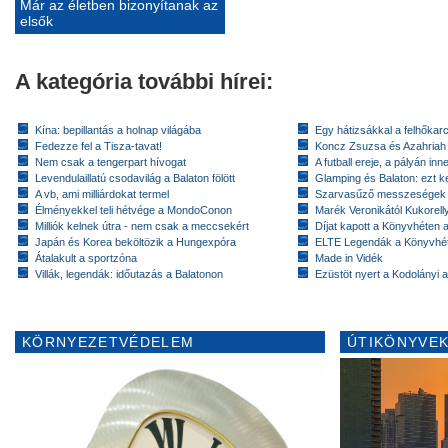
Már az életben bizonyítanak az
elsők
A kategória további hírei:
Kína: bepillantás a holnap világába
Egy hátizsákkal a felhőkarc
Fedezze fel a Tisza-tavat!
Koncz Zsuzsa és Azahriah
Nem csak a tengerpart hívogat
A futball ereje, a pályán inn
Levendulaillatú csodavilág a Balaton fölött
Glamping és Balaton: ezt ke
A vb, ami milliárdokat termel
Szarvasűző messzeségek
Élményekkel teli hétvége a MondoConon
Marék Veronikától Kukorell
Milliók kelnek útra - nem csak a meccsekért
Díjat kapott a Könyvhéten
Japán és Korea beköltözik a Hungexpóra
ELTE Legendák a Könyvhé
Átalakult a sportzóna
Made in Vidék
Villák, legendák: időutazás a Balatonon
Ezüstöt nyert a Kodolányi
KÖRNYEZETVÉDELEM
ÚTIKÖNYVEK