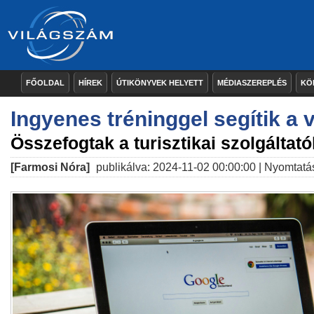
FŐOLDAL
HÍREK
ÚTIKÖNYVEK HELYETT
MÉDIASZEREPLÉS
KÖ
Ingyenes tréninggel segítik a 
Összefogtak a turisztikai szolgáltató
[Farmosi Nóra]
publikálva: 2024-11-02 00:00:00 |
Nyomtatá