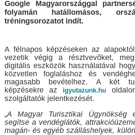
Google Magyarországgal partner
folyamán hatállomásos, orsz
tréningsorozatot indít.
A félnapos képzéseken az alapoktól
vezetik végig a résztvevőket, me
digitális eszközök használatával hog
közvetlen foglaláshoz és vendéghe
magasabb bevételhez. A két tud
képzésekre az
oldalon
igyutazunk.hu
szolgáltatók jelentkezését.
„
A Magyar Turisztikai Ügynökség el
segítse a vendéglátók, attrakcióüzeme
magán- és egyéb szálláshelyek, külön