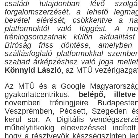
családi tulajdonban lévő szolgál
forgalomszerzését, a lehető legma
bevétel elérését, csökkentve a nag
platformoktól való függést. A mo
tréningsorozatnak külön aktualitá
Bíróság friss döntése, amelyben 
szállásfoglaló platformokkal szembe
szabad árképzéshez való joga mellet
Könnyid László
, az MTÜ vezérigazgat
Az MTÜ és a Google Magyarország 
gyakorlatcentrikus,
belépő, illetv
novemberi tréningjeire Budapeste
Veszprémben, Pécsett, Szegeden é
kerül sor. A Digitális vendégszerz
műhelytitkokig elnevezéssel indítot
hogy a résztvevők készségszinten l