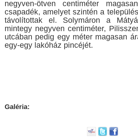
negyven-ötven centiméter magasa
csapadék, amelyet szintén a település
távolítottak el. Solymáron a Mátyá
mintegy negyven centiméter, Pilissze
utcában pedig egy méter magasan ára
egy-egy lakóház pincéjét.
Galéria: