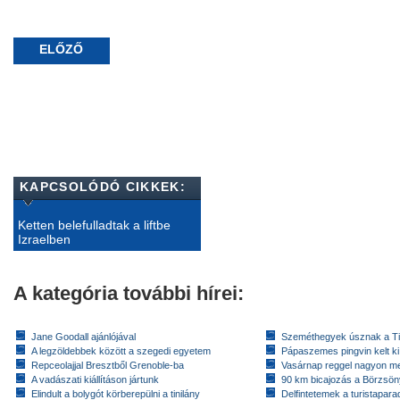
ELŐZŐ
KAPCSOLÓDÓ CIKKEK:
Ketten belefulladtak a liftbe
Izraelben
A kategória további hírei:
Jane Goodall ajánlójával
Szeméthegyek úsznak a T
A legzöldebbek között a szegedi egyetem
Pápaszemes pingvin kelt k
Repceolajjal Bresztből Grenoble-ba
Vasárnap reggel nagyon m
A vadászati kiállításon jártunk
90 km bicajozás a Börzsö
Elindult a bolygót körberepülni a tinilány
Delfintetemek a turistapar