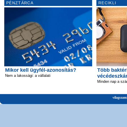
PÉNZTÁRCA
RECIKLI
Mikor kell ügyfél-azonosítás?
Több baktéri
vécédeszká
Nem a lakossági: a vállalati
Minden nap a szá
vilagszam