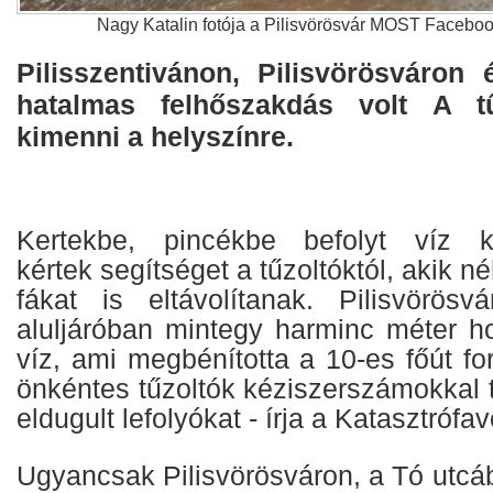
Nagy Katalin fotója a Pilisvörösvár MOST Faceboo
Pilisszentivánon, Pilisvörösváron
hatalmas felhőszakdás volt A tű
kimenni a helyszínre.
Kertekbe, pincékbe befolyt víz ki
kértek segítséget a tűzoltóktól, akik n
fákat is eltávolítanak. Pilisvörös
aluljáróban mintegy harminc méter h
víz, ami megbénította a 10-es főút for
önkéntes tűzoltók kéziszerszámokkal t
eldugult lefolyókat - írja a Katasztróf
Ugyancsak Pilisvörösváron, a Tó utcá