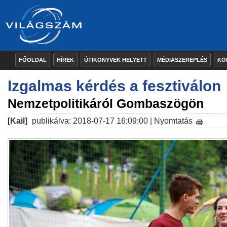
FŐOLDAL
HÍREK
ÚTIKÖNYVEK HELYETT
MÉDIASZEREPLÉS
KÖ
Izgalmas kérdés a fesztiválon
Nemzetpolitikáról Gombaszögön
[Kail]
publikálva: 2018-07-17 16:09:00 |
Nyomtatás