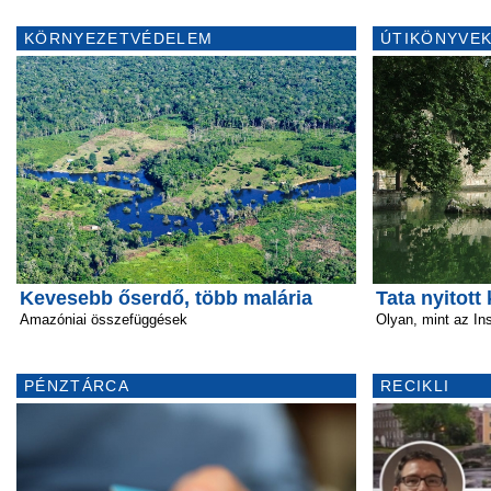
KÖRNYEZETVÉDELEM
ÚTIKÖNYVEK
Kevesebb őserdő, több malária
Tata nyitott
Amazóniai összefüggések
Olyan, mint az Ins
PÉNZTÁRCA
RECIKLI