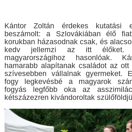
Kántor Zoltán érdekes kutatási e
beszámolt: a Szlovákiában élő fia
korukban házasodnak csak, és alacson
kedv jellemzi az itt élőket
magyarországihoz hasonlóak. Kár
hamarabb alapítanak családot az ott
szívesebben vállalnak gyermeket. E
fogy legkevésbé a magyarok szá
fogyás legfőbb oka az asszimilác
kétszázezren kivándoroltak szülőföldjü