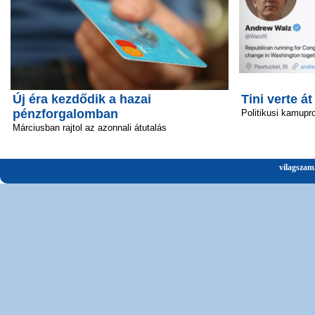
Új éra kezdődik a hazai
Tini verte át
pénzforgalomban
Politikusi kamupro
Márciusban rajtol az azonnali átutalás
vilagszam