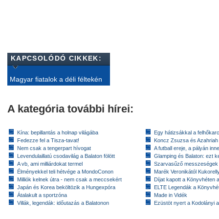
KAPCSOLÓDÓ CIKKEK:
Magyar fiatalok a déli féltekén
A kategória további hírei:
Kína: bepillantás a holnap világába
Egy hátizsákkal a felhőkarc
Fedezze fel a Tisza-tavat!
Koncz Zsuzsa és Azahriah
Nem csak a tengerpart hívogat
A futball ereje, a pályán inn
Levendulaillatú csodavilág a Balaton fölött
Glamping és Balaton: ezt ke
A vb, ami milliárdokat termel
Szarvasűző messzeségek
Élményekkel teli hétvége a MondoConon
Marék Veronikától Kukorell
Milliók kelnek útra - nem csak a meccsekért
Díjat kapott a Könyvhéten
Japán és Korea beköltözik a Hungexpóra
ELTE Legendák a Könyvhé
Átalakult a sportzóna
Made in Vidék
Villák, legendák: időutazás a Balatonon
Ezüstöt nyert a Kodolányi