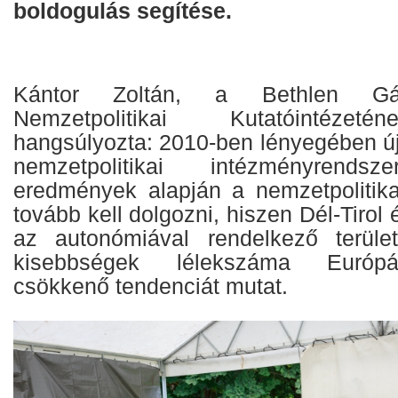
boldogulás segítése.
Kántor Zoltán, a Bethlen Gá
Nemzetpolitikai Kutatóintézeté
hangsúlyozta: 2010-ben lényegében újjá
nemzetpolitikai intézményrends
eredmények alapján a nemzetpolitika 
tovább kell dolgozni, hiszen Dél-Tirol 
az autonómiával rendelkező terület
kisebbségek lélekszáma Európ
csökkenő tendenciát mutat.