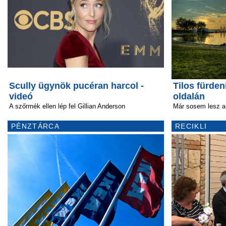
Scully ügynök pucéran harcol -
Tilos fürden
videó
oldalán
A szőrmék ellen lép fel Gillian Anderson
Már sosem lesz a 
PÉNZTÁRCA
RECIKLI