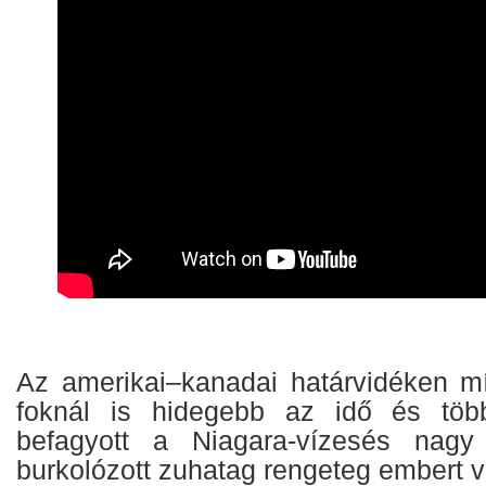
Az amerikai–kanadai határvidéken m
foknál is hidegebb az idő és töb
befagyott a Niagara-vízesés nagy
burkolózott zuhatag rengeteg embert v