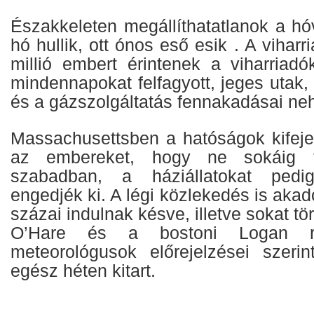
Északkeleten megállíthatatlanok a hó
hó hullik, ott ónos eső esik . A vihar
millió embert érintenek a viharriad
mindennapokat felfagyott, jeges utak
és a gázszolgáltatás fennakadásai neh
Massachusettsben a hatóságok kifejez
az embereket, hogy ne sokáig t
szabadban, a háziállatokat pedi
engedjék ki. A légi közlekedés is akad
százai indulnak késve, illetve sokat tör
O’Hare és a bostoni Logan re
meteorológusok előrejelzései szerin
egész héten kitart.