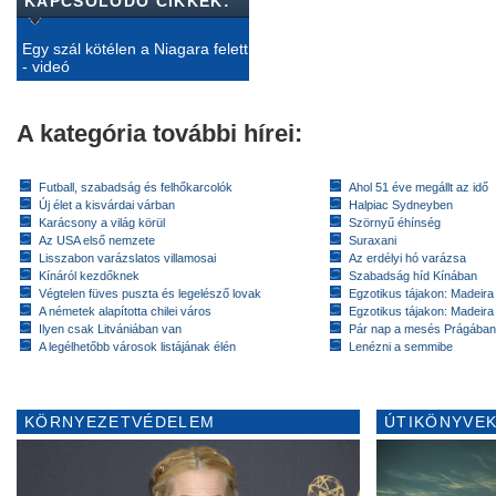
KAPCSOLÓDÓ CIKKEK:
Egy szál kötélen a Niagara felett
- videó
A kategória további hírei:
Futball, szabadság és felhőkarcolók
Ahol 51 éve megállt az idő
Új élet a kisvárdai várban
Halpiac Sydneyben
Karácsony a világ körül
Szörnyű éhínség
Az USA első nemzete
Suraxani
Lisszabon varázslatos villamosai
Az erdélyi hó varázsa
Kínáról kezdőknek
Szabadság híd Kínában
Végtelen füves puszta és legelésző lovak
Egzotikus tájakon: Madeira 
A németek alapította chilei város
Egzotikus tájakon: Madeira 
Ilyen csak Litvániában van
Pár nap a mesés Prágában
A legélhetőbb városok listájának élén
Lenézni a semmibe
KÖRNYEZETVÉDELEM
ÚTIKÖNYVEK