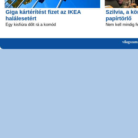
Giga kártérítést fizet az IKEA
Szilvia, a 
halálesetért
papírtörlő
Egy kisfiúra dőlt rá a komód
Nem kell mindig fe
vilagszam