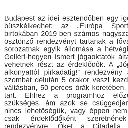
Budapest az idei esztendőben egy i
büszkélkedhet: az „Európa Sportf
birtokában 2019-ben számos nagysza
ösztönző rendezvényt tartanak a fő
sorozatnak egyik állomása a hétvég
Gellért-hegyen ismert jógaoktatók ált
vehetnek részt az érdeklődők. A „Jó
alkonyattól pirkadatig!” rendezvény
szombat délután 5 órakor veszi kezde
váltásban, 50 perces órák keretében,
tart. Ehhez a programhoz előzet
szükséges, ám azok se csüggedjen
nincs lehetőségük, vagy éppen nem 
csak érdeklődőként szeretnének
rendezvényre. Őket a Citadella al