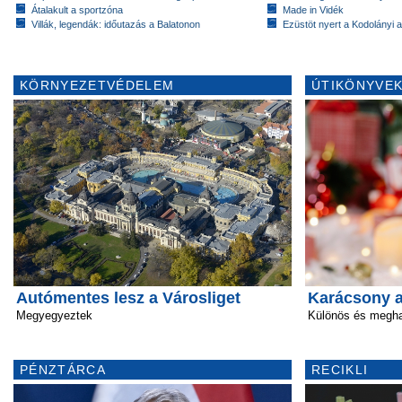
Átalakult a sportzóna
Made in Vidék
Villák, legendák: időutazás a Balatonon
Ezüstöt nyert a Kodolányi
KÖRNYEZETVÉDELEM
ÚTIKÖNYVEK
Autómentes lesz a Városliget
Karácsony a
Megyegyeztek
Különös és megha
PÉNZTÁRCA
RECIKLI