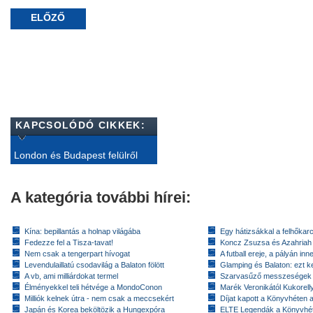
ELŐZŐ
KAPCSOLÓDÓ CIKKEK:
London és Budapest felülről
A kategória további hírei:
Kína: bepillantás a holnap világába
Egy hátizsákkal a felhőkarc
Fedezze fel a Tisza-tavat!
Koncz Zsuzsa és Azahriah
Nem csak a tengerpart hívogat
A futball ereje, a pályán inn
Levendulaillatú csodavilág a Balaton fölött
Glamping és Balaton: ezt ke
A vb, ami milliárdokat termel
Szarvasűző messzeségek
Élményekkel teli hétvége a MondoConon
Marék Veronikától Kukorell
Milliók kelnek útra - nem csak a meccsekért
Díjat kapott a Könyvhéten
Japán és Korea beköltözik a Hungexpóra
ELTE Legendák a Könyvhé