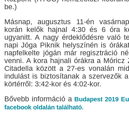
be.)
Másnap, augusztus 11-én vasárnap
korán kelők hajnal 4:30 és 6 óra k
ugyanitt. A nagy érdeklődésre való te
napi Jóga Piknik helyszínén is óráka
napfelkelte jógán már regisztráció nél
venni. A kora hajnali órákra a Móricz
Citadella között a 27-es vonalán mid
indulást is biztosítanak a szervezők
körtérről: 3:42-kor és 4:02-kor.
Bővebb információ a
Budapest 2019 Eu
facebook oldalán található.