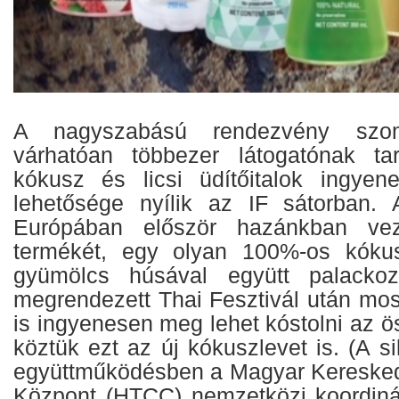
A nagyszabású rendezvény szo
várhatóan többezer látogatónak tar
kókusz és licsi üdítőitalok ingyen
lehetősége nyílik az IF sátorban. A
Európában először hazánkban vez
termékét, egy olyan 100%-os kókus
gyümölcs húsával együtt palackoz
megrendezett Thai Fesztivál után mos
is ingyenesen meg lehet kóstolni az ö
köztük ezt az új kókuszlevet is. (A s
együttműködésben a Magyar Kereskede
Központ (HTCC) nemzetközi koordinác