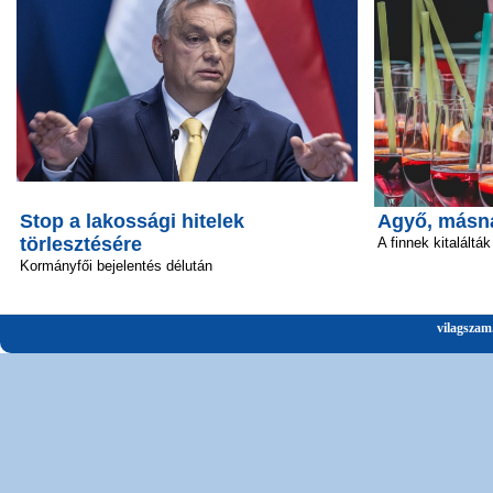
Stop a lakossági hitelek
Agyő, másn
törlesztésére
A finnek kitalálták
Kormányfői bejelentés délután
vilagszam