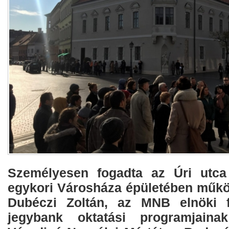
Személyesen fogadta az Úri utca 
egykori Városháza épületében műk
Dubéczi Zoltán, az MNB elnöki f
jegybank oktatási programjainak