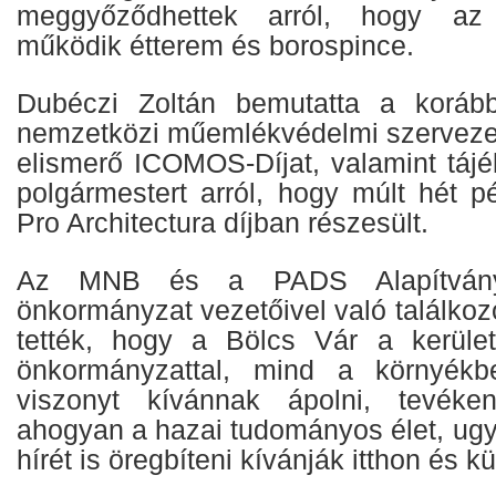
meggyőződhettek arról, hogy az
működik étterem és borospince.
Dubéczi Zoltán bemutatta a kor
nemzetközi műemlékvédelmi szervezete 
elismerő ICOMOS-Díjat, valamint tájék
polgármestert arról, hogy múlt hét p
Pro Architectura díjban részesült.
Az MNB és a PADS Alapítvány
önkormányzat vezetőivel való találko
tették, hogy a Bölcs Vár a kerüle
önkormányzattal, mind a környékbe
viszonyt kívánnak ápolni, tevéke
ahogyan a hazai tudományos élet, ugy
hírét is öregbíteni kívánják itthon és k