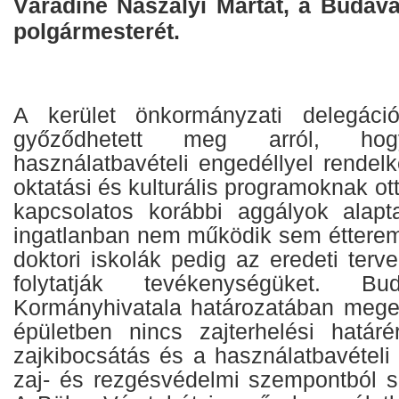
Váradiné Naszályi Mártát, a Budav
polgármesterét.
A kerület önkormányzati delegáci
győződhetett meg arról, h
használatbavételi engedéllyel rendel
oktatási és kulturális programoknak ot
kapcsolatos korábbi aggályok alapt
ingatlanban nem működik sem étterem
doktori iskolák pedig az eredeti ter
folytatják tevékenységüket. Bu
Kormányhivatala határozatában meger
épületben nincs zajterhelési határ
zajkibocsátás és a használatbavételi
zaj- és rezgésvédelmi szempontból s