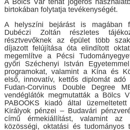
A Bölcs Vár tehát jogerős használatb
birtokában folytatja tevékenységét.
A helyszíni bejárást is magában fo
Dubéczi Zoltán részletes tájéko
résztvevőknek az épület több szak
díjazott felújítása óta elindított okt
megemlítve a Pécsi Tudományegyet
győri Széchenyi István Egyetemmel e
programokat, valamint a Kína és Kö
első, innovatív, kettős diplomát ad
Fudan-Corvinus Double Degree M
vendéglátók megmutatták a Bölcs 
PABOOKS kiadó által üzemeltetett 
Királyok pénzei – Budavári pénzver
című érmekiállítást, valamint az
közösségi, oktatási és tudományos te