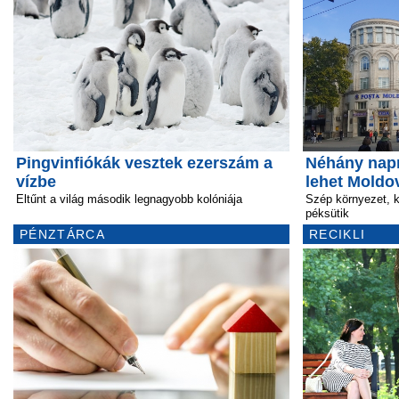
Pingvinfiókák vesztek ezerszám a
Néhány napr
vízbe
lehet Moldo
Eltűnt a világ második legnagyobb kolóniája
Szép környezet, 
péksütik
PÉNZTÁRCA
RECIKLI