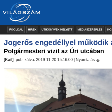
FŐOLDAL
HÍREK
ÚTIKÖNYVEK HELYETT
MÉDIASZEREPLÉS
KÖ
Jogerős engedéllyel működik 
Polgármesteri vizit az Úri utcában
[Kail]
publikálva: 2019-11-20 15:16:00 |
Nyomtatás