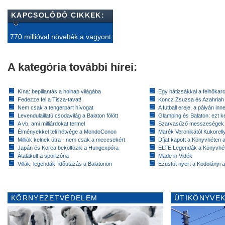
KAPCSOLÓDÓ CIKKEK:
770 millióval növelték a vagyont
A kategória további hírei:
Kína: bepillantás a holnap világába
Egy hátizsákkal a felhőkarc
Fedezze fel a Tisza-tavat!
Koncz Zsuzsa és Azahriah
Nem csak a tengerpart hívogat
A futball ereje, a pályán inn
Levendulaillatú csodavilág a Balaton fölött
Glamping és Balaton: ezt ke
A vb, ami milliárdokat termel
Szarvasűző messzeségek
Élményekkel teli hétvége a MondoConon
Marék Veronikától Kukorell
Milliók kelnek útra - nem csak a meccsekért
Díjat kapott a Könyvhéten
Japán és Korea beköltözik a Hungexpóra
ELTE Legendák a Könyvhé
Átalakult a sportzóna
Made in Vidék
Villák, legendák: időutazás a Balatonon
Ezüstöt nyert a Kodolányi
KÖRNYEZETVÉDELEM
ÚTIKÖNYVEK