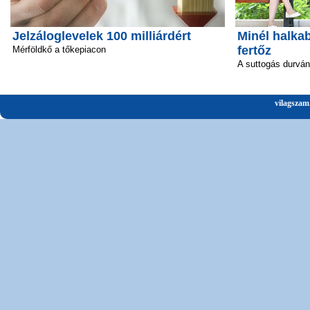
Jelzáloglevelek 100 milliárdért
Minél halka
fertőz
Mérföldkő a tőkepiacon
A suttogás durván 
vilagszam