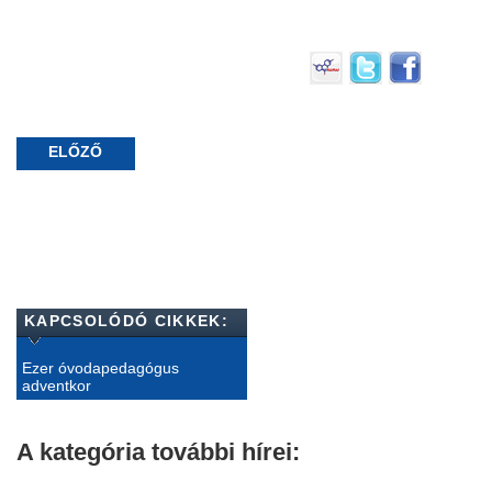
ELŐZŐ
KAPCSOLÓDÓ CIKKEK:
Ezer óvodapedagógus
adventkor
A kategória további hírei: