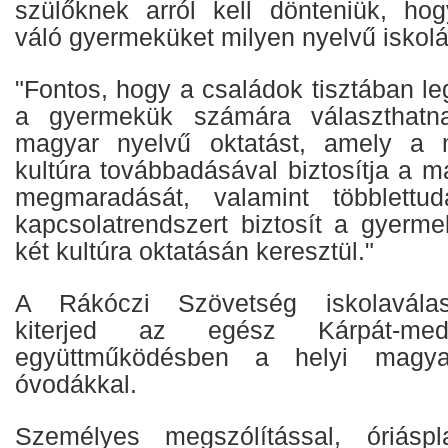
szülőknek arról kell dönteniük, hog
váló gyermeküket milyen nyelvű iskoláb
"Fontos, hogy a családok tisztában l
a gyermekük számára választhatna
magyar nyelvű oktatást, amely a 
kultúra továbbadásával biztosítja a 
megmaradását, valamint többlettu
kapcsolatrendszert biztosít a gyerme
két kultúra oktatásán keresztül."
A Rákóczi Szövetség iskolavála
kiterjed az egész Kárpát-med
együttműködésben a helyi magya
óvodákkal.
Személyes megszólítással, óriáspla