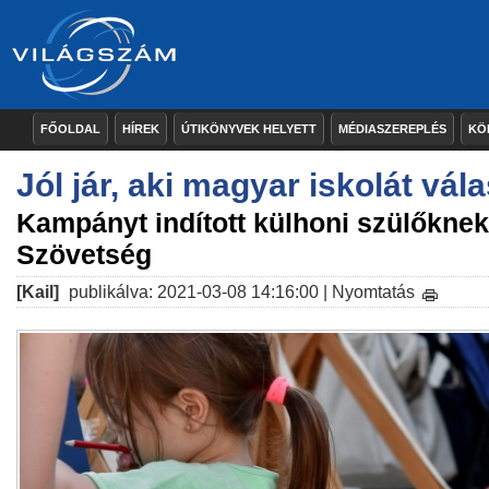
FŐOLDAL
HÍREK
ÚTIKÖNYVEK HELYETT
MÉDIASZEREPLÉS
KÖ
Jól jár, aki magyar iskolát vála
Kampányt indított külhoni szülőknek
Szövetség
[Kail]
publikálva: 2021-03-08 14:16:00 |
Nyomtatás