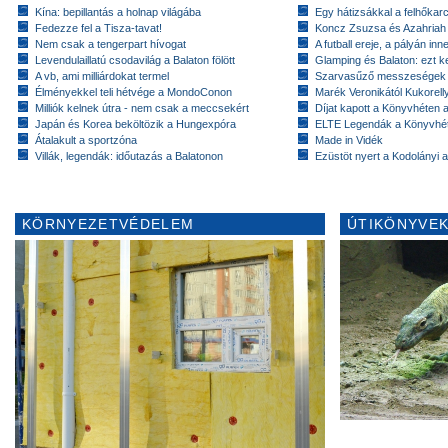
Kína: bepillantás a holnap világába
Egy hátizsákkal a felhőkarc
Fedezze fel a Tisza-tavat!
Koncz Zsuzsa és Azahriah
Nem csak a tengerpart hívogat
A futball ereje, a pályán inn
Levendulaillatú csodavilág a Balaton fölött
Glamping és Balaton: ezt ke
A vb, ami milliárdokat termel
Szarvasűző messzeségek
Élményekkel teli hétvége a MondoConon
Marék Veronikától Kukorell
Milliók kelnek útra - nem csak a meccsekért
Díjat kapott a Könyvhéten
Japán és Korea beköltözik a Hungexpóra
ELTE Legendák a Könyvhé
Átalakult a sportzóna
Made in Vidék
Villák, legendák: időutazás a Balatonon
Ezüstöt nyert a Kodolányi
KÖRNYEZETVÉDELEM
ÚTIKÖNYVEK