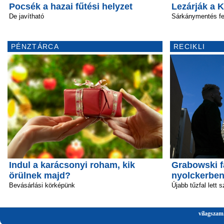
Pocsék a hazai fűtési helyzet
Lezárják a 
De javítható
Sárkánymentés fe
PÉNZTÁRCA
RECIKLI
Indul a karácsonyi roham, kik
Grabowski f
örülnek majd?
nyolckerbe
Bevásárlási körképünk
Újabb tűzfal lett 
vilagszam