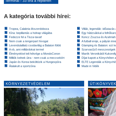
Terminál - 33 óra a reptéren
A kategória további hírei:
Tropea, Calabria ékszerdoboza
Villák, legendák: időutazás
Kína: bepillantás a holnap világába
Egy hátizsákkal a felhőkarc
Fedezze fel a Tisza-tavat!
Koncz Zsuzsa és Azahriah
Nem csak a tengerpart hívogat
A futball ereje, a pályán inn
Levendulaillatú csodavilág a Balaton fölött
Glamping és Balaton: ezt ke
A vb, ami milliárdokat termel
Szarvasűző messzeségek
Élményekkel teli hétvége a MondoConon
Marék Veronikától Kukorell
Milliók kelnek útra - nem csak a meccsekért
Díjat kapott a Könyvhéten
Japán és Korea beköltözik a Hungexpóra
ELTE Legendák a Könyvhé
Átalakult a sportzóna
Made in Vidék
KÖRNYEZETVÉDELEM
ÚTIKÖNYVEK