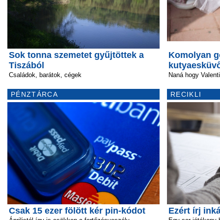
Sok tonna szemetet gyűjtöttek a
Komolyan g
Tiszából
kutyaesküv
Családok, barátok, cégek
Naná hogy Valent
PÉNZTÁRCA
RECIKLI
Csak 15 ezer fölött kér pin-kódot
Ezért írj ink