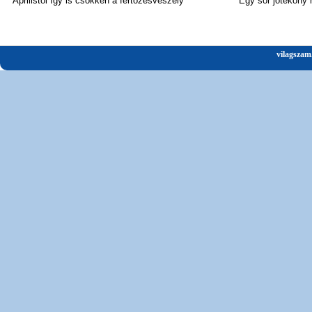
Áprilistól így is csökken a fertőzésveszély
Egy sor jótékony 
vilagszam